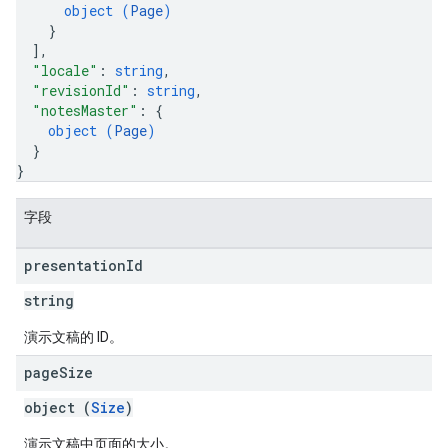
object (
Page
)
}
]
,
"locale"
: 
string
,
"revisionId"
: 
string
,
"notesMaster"
: 
{
object (
Page
)
}
}
字段
presentation
Id
string
演示文稿的 ID。
page
Size
object (
Size
)
演示文稿中页面的大小。