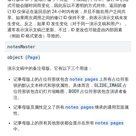
式可能会随时间而变化，因此应以不透明的方式对待。返回的修
订 ID 仅保证在返回后的 24 小时内有效，并且不能在用户之间共
享。如果两次调用之间的修订 ID 保持不变，则表示演示文稿未发
生变化。反之，如果 ID 发生变化（对于同一演示文稿和用户），
通常表示演示文稿已更新。不过，ID 更改也可能是由内部因素
（例如 ID 格式更改）导致的。
notes
Master
object (
Page
)
演示文稿中的备注母版。它有以下三个用途：
notes pages
记事母版上的占位符形状包含
上所有占位符形
SLIDE_IMAGE
状的默认文本样式和形状属性。具体而言，
占
BODY
位符形状包含幻灯片缩略图，
占位符形状包含演讲者备
注。
notes pages
记事母版页属性定义了所有
继承的通用页面属
性。
notes pages
记事母版上的所有其他形状都会显示在所有
中。