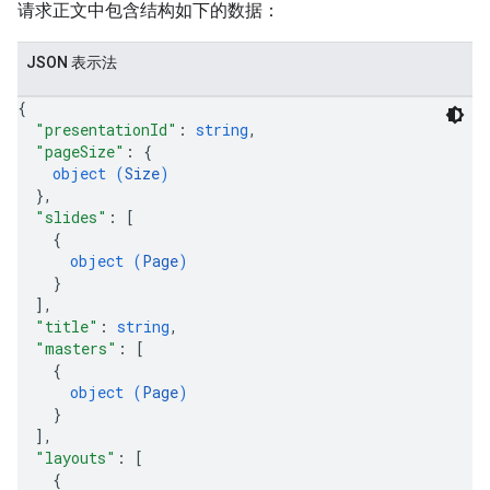
请求正文中包含结构如下的数据：
JSON 表示法
{
"presentationId"
: 
string
,
"pageSize"
: 
{
object (
Size
)
}
,
"slides"
: 
[
{
object (
Page
)
}
]
,
"title"
: 
string
,
"masters"
: 
[
{
object (
Page
)
}
]
,
"layouts"
: 
[
{