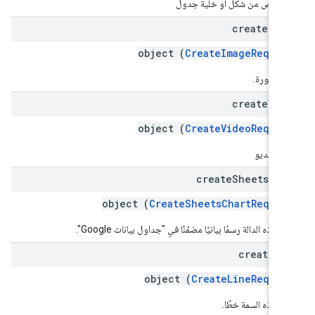
ف نص من شكل أو خلية جدول
create
Ima
object (
CreateImageReques
ئ صورة.
create
Vid
object (
CreateVideoReques
شاء فيديو
create
Sheets
Cha
object (
CreateSheetsChartReques
ئ هذه الدالة رسمًا بيانيًا مضمّنًا في "جداول بيانات Google".
create
Li
object (
CreateLineReques
شئ هذه السمة خطًا.