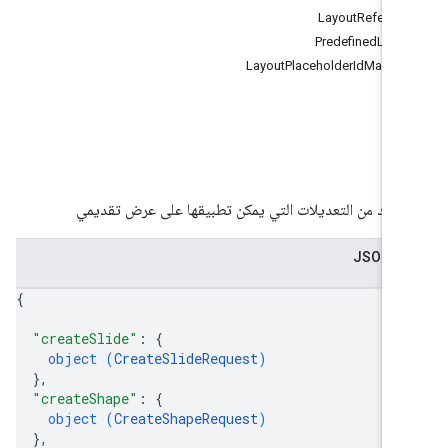
LayoutReferen
PredefinedLayo
LayoutPlaceholderIdMappi
ب
واحد من التعديلات التي يمكن تطبيقها على عرض تقديمي
 JSON
{
"createSlide"
: 
{
object (
CreateSlideRequest
)
}
,
"createShape"
: 
{
object (
CreateShapeRequest
)
}
,