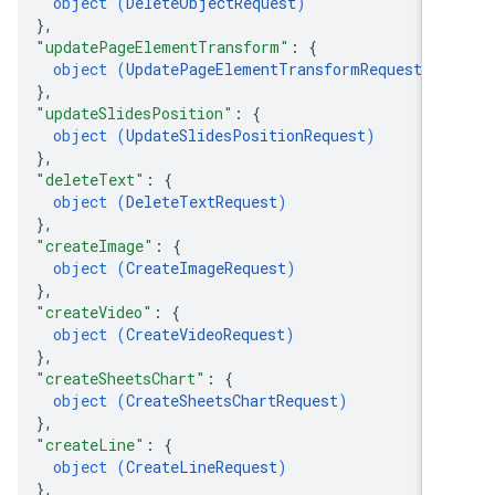
object (
DeleteObjectRequest
)
}
,
"updatePageElementTransform"
: 
{
object (
UpdatePageElementTransformRequest
)
}
,
"updateSlidesPosition"
: 
{
object (
UpdateSlidesPositionRequest
)
}
,
"deleteText"
: 
{
object (
DeleteTextRequest
)
}
,
"createImage"
: 
{
object (
CreateImageRequest
)
}
,
"createVideo"
: 
{
object (
CreateVideoRequest
)
}
,
"createSheetsChart"
: 
{
object (
CreateSheetsChartRequest
)
}
,
"createLine"
: 
{
object (
CreateLineRequest
)
}
,