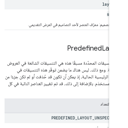
layout
stri
ّف التصميم: معرّف العنصر لأحد التصاميم في العرض التقديمي.
Predefined
Layo
ع التنسيقات المحدّدة مسبقًا هذه هي التنسيقات الشائعة في العروض
ديمية. ومع ذلك، ليس هناك ما يضمن توفّر هذه التنسيقات في
يحة الرئيسية الحالية، إذ يمكن أن تكون قد حُذفت أو لم تكن جزءًا من
هر المستخدَم. بالإضافة إلى ذلك، قد تم تغيير العناصر النائبة في كل
ق.
يات التعداد
PREDEFINED
_
LAYOUT
_
UNSPECIFI