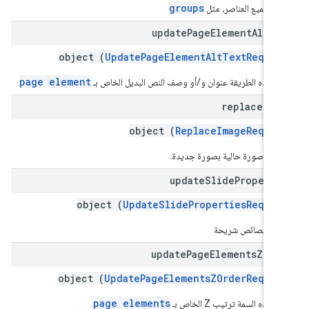
groups
غاء تجميع العناصر، مثل
update
Page
Element
Alt
Te
object (
UpdatePageElementAltTextReques
page element
ّل هذه الطريقة عنوان و/أو وصف النص البديل الخاص بـ
.
replace
Ima
object (
ReplaceImageReques
بدل صورة حالية بصورة جديدة.
update
Slide
Properti
object (
UpdateSlidePropertiesReques
يل خصائص شريحة
update
Page
Elements
ZOrd
object (
UpdatePageElementsZOrderReques
page elements
 هذه السمة ترتيب Z الخاص بـ
.