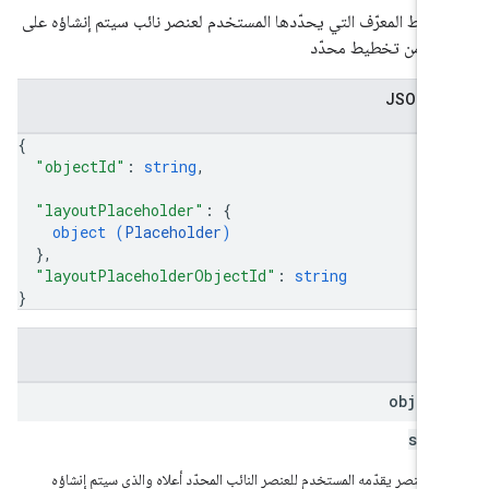
ة ربط المعرّف التي يحدّدها المستخدم لعنصر نائب سيتم إنشاؤه على
ة من تخطيط محدّد
 JSON
{
"objectId"
: 
string
,
"layoutPlaceholder"
: 
{
object (
Placeholder
)
}
,
"layoutPlaceholderObjectId"
: 
string
}
قول
object
stri
ّف عنصر يقدّمه المستخدم للعنصر النائب المحدّد أعلاه والذي سيتم إنشاؤه