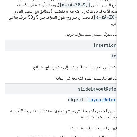
[a-zA-Z0-9_]
طابق مع التعبير العادي
)، ويمكن أن تتضمّن الأحرف
تبقية هذه الأحرف بالإضافة إلى شرطة أو نقطتين (يتطابق مع التعبير العادي
[a-zA-Z0-9_-
). يجب أن يتراوح طول المعرّف بين 5 و50 حرفًا، بما في
 الحدّين.
لم تحدّد معرّفًا، سيتم إنشاء معرّف فريد.
insertion
Ind
integ
 الاختياري الذي يبدأ من 0 ويشير إلى مكان إدراج الشرائح.
لم تحدّد فهرسًا، سيتم إنشاء الشريحة في النهاية.
slide
Layout
Referen
object (
LayoutReferenc
ع التنسيق الخاص بالشريحة التي سيتم إدراجها، استنادًا إلى
الشريحة الرئيسية
لية
، وهو أحد الخيارات التالية:
فهرس الشريحة الرئيسية السابقة