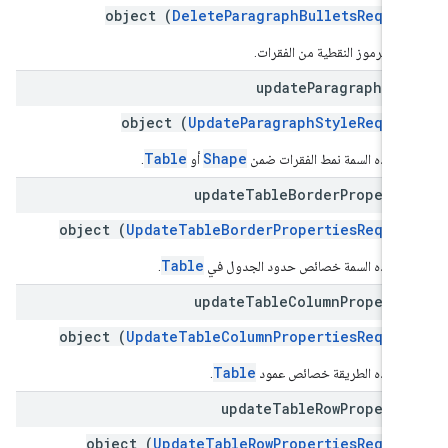
object (
DeleteParagraphBulletsReques
ف الرموز النقطية من الفقرات.
update
Paragraph
Sty
object (
UpdateParagraphStyleReques
Table
Shape
ّل هذه السمة نمط الفقرات ضمن
أو
.
update
Table
Border
Properti
object (
UpdateTableBorderPropertiesReques
Table
ّل هذه السمة خصائص حدود الجدول في
.
update
Table
Column
Properti
object (
UpdateTableColumnPropertiesReques
Table
ّل هذه الطريقة خصائص عمود
.
update
Table
Row
Properti
object (
UpdateTableRowPropertiesReques