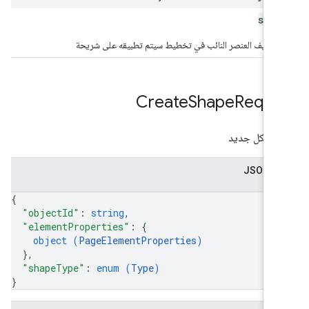
stri
 تعريف العنصر النائب في تخطيط سيتم تطبيقه على شريحة
Create
Shape
Reque
اء شكل جديد
 JSON
{
"objectId"
: 
string
,
"elementProperties"
: 
{
object (
PageElementProperties
)
}
,
"shapeType"
: 
enum (
Type
)
}