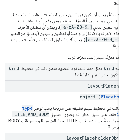
 شريحة
 حدّدت معرّفًا، يجب أن يكون فريدًا بين جميع الصفحات وعناصر الصفحات في
رض التقديمي. يجب أن يبدأ المعرّف بحرف أبجدي رقمي أو شرطة سفلية
[a-zA-Z0-9_]
طابق مع التعبير العادي
)، ويمكن أن تتضمّن الأحرف
تبقية هذه الأحرف بالإضافة إلى واصلة أو نقطتين رأسيتين (يتطابق مع التعبير
[a-zA-Z0-9_-:]
ادي
). يجب ألا يقل طول المعرّف عن 5 أحرف أو يزيد
ا.
لم تحدّد معرّفًا، سيتم إنشاء معرّف فريد.
kind
kind
 الدمج
. تمثّل هذه السمة نوعًا لتحديد عنصر نائب في تخطيط.
ن أن تكون إحدى القيم التالية فقط:
layout
Placehold
object (
Placeholde
type
نصر النائب في تخطيط سيتم تطبيقه على شريحة يجب توفير
TITLE_AND_BODY
inde
فقط. على سبيل المثال، قد يحتوي التنسيق
المحدّد مسبقًا عادةً على عنصر نائب TITLE يحمل الفهرس 0 وعنصر نائب BODY
ل الفهرس 0.
layout
Placeholder
Object