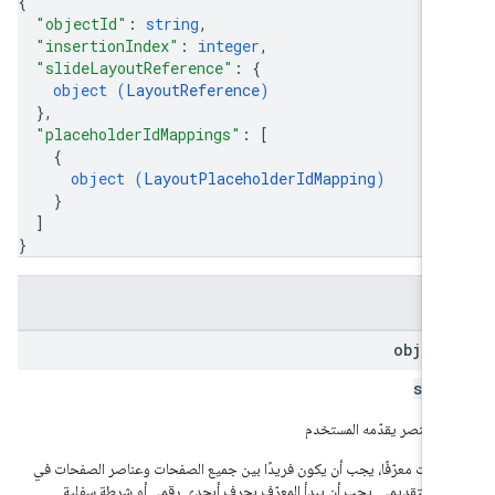
{
"objectId"
: 
string
,
"insertionIndex"
: 
integer
,
"slideLayoutReference"
: 
{
object (
LayoutReference
)
}
,
"placeholderIdMappings"
: 
[
{
object (
LayoutPlaceholderIdMapping
)
}
]
}
قول
object
stri
ّف عنصر يقدّمه المستخدم
 حدّدت معرّفًا، يجب أن يكون فريدًا بين جميع الصفحات وعناصر الصفحات في
رض التقديمي. يجب أن يبدأ المعرّف بحرف أبجدي رقمي أو شرطة سفلية