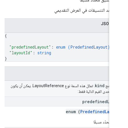
أحد التنسيقات في العرض التقديمي
 JSON
{
"predefinedLayout"
: 
enum (
PredefinedLayout
)
,
"layoutId"
: 
string
}
قول
kind
 الدمج
. تمثّل هذه السمة نوع LayoutReference. يمكن أن يكون
ki
إحدى القيم التالية فقط:
predefined
Layo
enum (
PredefinedLayou
يق محدّد مسبقًا