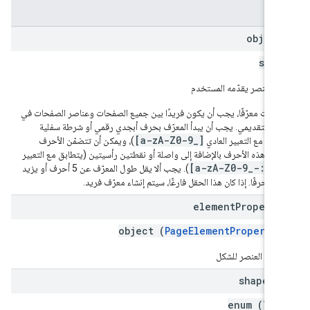
قول
object
stri
ّف عنصر يقدّمه المستخدم
 حدّدت معرّفًا، يجب أن يكون فريدًا بين جميع الصفحات وعناصر الصفحات في
رض التقديمي. يجب أن يبدأ المعرّف بحرف أبجدي رقمي أو شرطة سفلية
[a-zA-Z0-9_]
طابق مع التعبير العادي
)، ويمكن أن تتضمّن الأحرف
تبقية هذه الأحرف بالإضافة إلى واصلة أو نقطتين رأسيتين (يتطابق مع التعبير
[a-zA-Z0-9_-:]
ادي
). يجب ألا يقل طول المعرّف عن 5 أحرف أو يزيد
 معرّف فريد.
element
Properti
object (
PageElementPropertie
ئص العنصر للشكل
shape
Ty
enum (
Typ