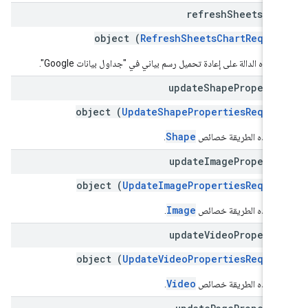
refresh
Sheets
Cha
object (
RefreshSheetsChartReques
 هذه الدالة على إعادة تحميل رسم بياني في "جداول بيانات Google".
update
Shape
Properti
object (
UpdateShapePropertiesReques
Shape
ّل هذه الطريقة خصائص
.
update
Image
Properti
object (
UpdateImagePropertiesReques
Image
ّل هذه الطريقة خصائص
.
update
Video
Properti
object (
UpdateVideoPropertiesReques
Video
ّل هذه الطريقة خصائص
.