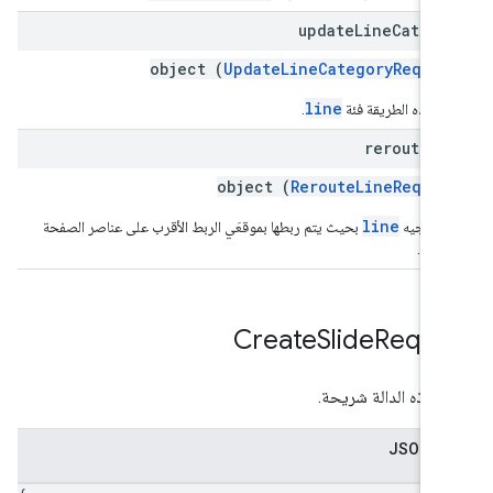
update
Line
Catego
object (
UpdateLineCategoryReques
line
ّل هذه الطريقة فئة
.
reroute
Li
object (
RerouteLineReques
line
د توجيه
بحيث يتم ربطها بموقعَي الربط الأقرب على عناصر الصفحة
رتبطة.
Create
Slide
Reque
 هذه الدالة شريحة.
 JSON