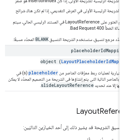
الشريحة الرئيسية للشريحة الأولى، إذا كان insertionIndex هو صفر
الشريحة الرئيسية الأولى في العرض التقديمي، إذا لم تكن هناك شرائح
إذا لم يتم العثور على LayoutReference في المستند الرئيسي الحالي، سيتم
الة الخطأ 400 Bad Request.
BLANK
 لم تحدّد مرجع تنسيق، ستستخدم الشريحة التنسيق
المحدّد مسبقًا.
placeholder
Id
Mappings
object (
LayoutPlaceholderIdMappin
placeholder
مة اختيارية لعمليات ربط معرّفات العناصر من
(s) في
صميم بالعناصر النائبة التي يتم إنشاؤها في الشريحة من التصميم المحدّد لا يمكن
slideLayoutReference
خدامها إلا عند تحديد
.
Layout
Referen
 لتنسيق الشريحة قد يشير ذلك إلى أحد الخيارَين التاليَين:
تنسيق محدّد مسبقًا