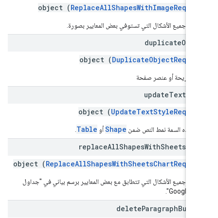
object (
ReplaceAllShapesWithImageReques
بدل جميع الأشكال التي تستوفي بعض المعايير بصورة.
duplicate
Obje
object (
DuplicateObjectReques
ار شريحة أو عنصر صفحة
update
Text
Sty
object (
UpdateTextStyleReques
Table
Shape
ّل هذه السمة نمط النص ضمن
أو
.
replace
All
Shapes
With
Sheets
Cha
object (
ReplaceAllShapesWithSheetsChartReques
بدل جميع الأشكال التي تتطابق مع بعض المعايير برسم بياني في "جداول
Google".
delete
Paragraph
Bulle