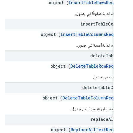
object (
InsertTableRowsReques
رِج هذه الدالة صفوفًا في جدول.
insert
Table
Colum
object (
InsertTableColumnsReques
رِج هذه الدالة أعمدة في جدول.
delete
Table
R
object (
DeleteTableRowReques
ف صف من جدول
delete
Table
Colu
object (
DeleteTableColumnReques
ف هذه الطريقة عمودًا من جدول.
replace
All
Te
object (
ReplaceAllTextReques