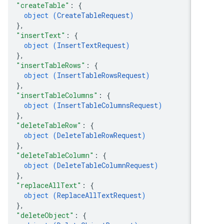
"createTable"
: 
{
object (
CreateTableRequest
)
}
,
"insertText"
: 
{
object (
InsertTextRequest
)
}
,
"insertTableRows"
: 
{
object (
InsertTableRowsRequest
)
}
,
"insertTableColumns"
: 
{
object (
InsertTableColumnsRequest
)
}
,
"deleteTableRow"
: 
{
object (
DeleteTableRowRequest
)
}
,
"deleteTableColumn"
: 
{
object (
DeleteTableColumnRequest
)
}
,
"replaceAllText"
: 
{
object (
ReplaceAllTextRequest
)
}
,
"deleteObject"
: 
{