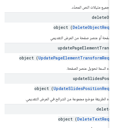
بدل جميع مثيلات النص المحدّد.
delete
Obje
object (
DeleteObjectReques
ف صفحة أو عنصر صفحة من العرض التقديمي
update
Page
Element
Transfo
object (
UpdatePageElementTransformReques
ّل هذه السمة تحويل عنصر الصفحة.
update
Slides
Positi
object (
UpdateSlidesPositionReques
ّل هذه الطريقة موضع مجموعة من الشرائح في العرض التقديمي.
delete
Te
object (
DeleteTextReques