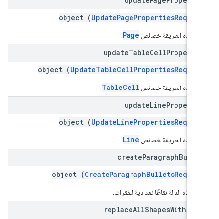
update
Page
Properti
object (
UpdatePagePropertiesReques
Page
ّل هذه الطريقة خصائص
.
update
Table
Cell
Properti
object (
UpdateTableCellPropertiesReques
TableCell
ّل هذه الطريقة خصائص
.
update
Line
Properti
object (
UpdateLinePropertiesReques
Line
ّل هذه الطريقة خصائص
.
create
Paragraph
Bulle
object (
CreateParagraphBulletsReques
 هذه الدالة نقاطًا تعدادية للفقرات.
replace
All
Shapes
With
Ima