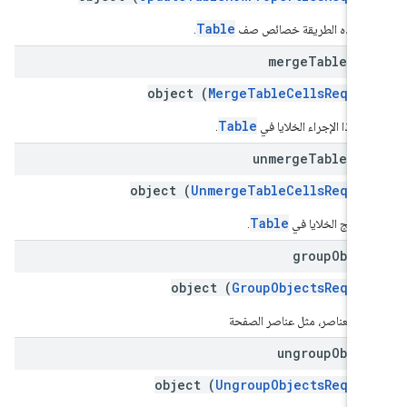
Table
ّل هذه الطريقة خصائص صف
.
merge
Table
Cel
object (
MergeTableCellsReques
Table
ج هذا الإجراء الخلايا في
.
unmerge
Table
Cel
object (
UnmergeTableCellsReques
Table
ي دمج الخلايا في
.
group
Objec
object (
GroupObjectsReques
يع العناصر، مثل عناصر الصفحة
ungroup
Objec
object (
UngroupObjectsReques