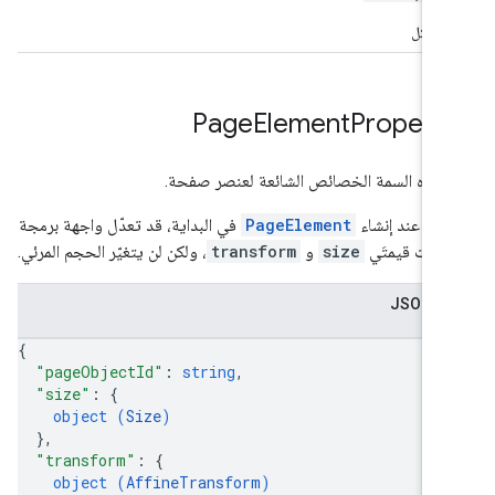
 الشكل
Page
Element
Properti
ل هذه السمة الخصائص الشائعة لعنصر صفحة.
ظة: عند إنشاء
PageElement
في البداية، قد تعدّل واجهة برمجة
بيقات قيمتَي
size
و
transform
، ولكن لن يتغيّر الحجم المرئي.
 JSON
{
"pageObjectId"
: 
string
,
"size"
: 
{
object (
Size
)
}
,
"transform"
: 
{
object (
AffineTransform
)