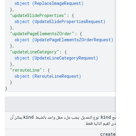
object (
ReplaceImageRequest
)
}
,
"updateSlideProperties"
: 
{
object (
UpdateSlidePropertiesRequest
)
}
,
"updatePageElementsZOrder"
: 
{
object (
UpdatePageElementsZOrderRequest
)
}
,
"updateLineCategory"
: 
{
object (
UpdateLineCategoryRequest
)
}
,
"rerouteLine"
: 
{
object (
RerouteLineRequest
)
}
}
قول
kind
kind
 الدمج
. نوع التعديل. يجب ملء حقل واحد بالضبط.
يمكن أن
ن إحدى القيم التالية فقط:
create
Sli