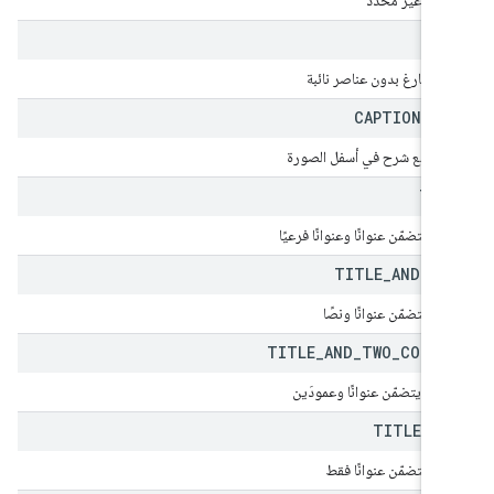
يط غير محدّد
BLA
يق فارغ بدون عناصر نائبة
CAPTION
_
ON
يق مع شرح في أسفل الصورة
TIT
ق يتضمّن عنوانًا وعنوانًا فرعيًا
TITLE
_
AND
_
BO
يق يتضمّن عنوانًا ونصًا
TITLE
_
AND
_
TWO
_
COLUM
يط يتضمّن عنوانًا وعمودَين
TITLE
_
ON
يق يتضمّن عنوانًا فقط