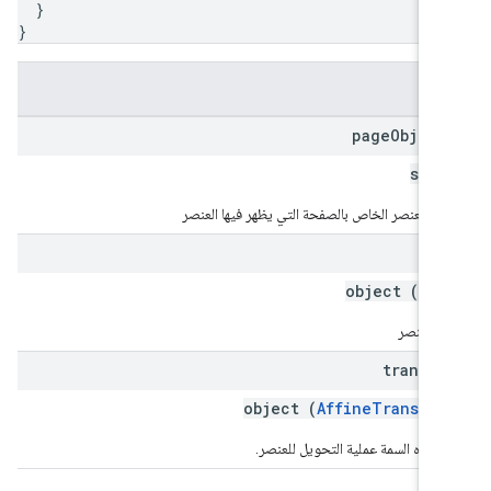
}
}
قول
page
Object
stri
ّف العنصر الخاص بالصفحة التي يظهر فيها العنصر
si
object (
Siz
 العنصر
transfo
object (
AffineTransfor
ّل هذه السمة عملية التحويل للعنصر.