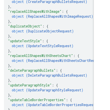
object (
CreateParagraphBulletsRequest
)
}
,
"replaceAllShapesWithImage"
: 
{
object (
ReplaceAllShapesWithImageRequest
)
}
,
"duplicateObject"
: 
{
object (
DuplicateObjectRequest
)
}
,
"updateTextStyle"
: 
{
object (
UpdateTextStyleRequest
)
}
,
"replaceAllShapesWithSheetsChart"
: 
{
object (
ReplaceAllShapesWithSheetsChartReque
}
,
"deleteParagraphBullets"
: 
{
object (
DeleteParagraphBulletsRequest
)
}
,
"updateParagraphStyle"
: 
{
object (
UpdateParagraphStyleRequest
)
}
,
"updateTableBorderProperties"
: 
{
object (
UpdateTableBorderPropertiesRequest
)
}
,