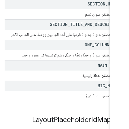
SECTION
_
HEAD
يق يتضمّن عنوان قسم
SECTION
_
TITLE
_
AND
_
DESCRIPTI
ق يتضمّن عنوانًا وعنوانًا فرعيًا على أحد الجانبَين ووصفًا على الجانب الآخر
ONE
_
COLUMN
_
TE
يق يتضمّن عنوانًا واحدًا ونصًا واحدًا، ويتم ترتيبهما في عمود واحد.
MAIN
_
POI
يق يتضمّن نقطة رئيسية
BIG
_
NUMB
ق يتضمّن عنوانًا كبيرًا
Layout
Placeholder
Id
Mappi