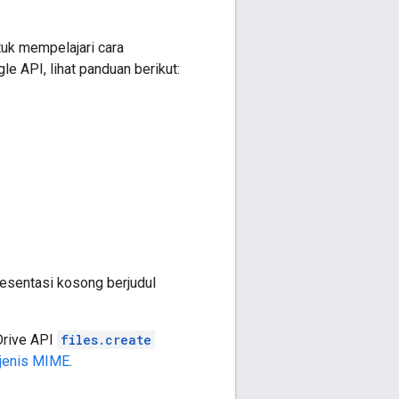
tuk mempelajari cara
 API, lihat panduan berikut:
esentasi kosong berjudul
Drive API
files.create
jenis MIME
.