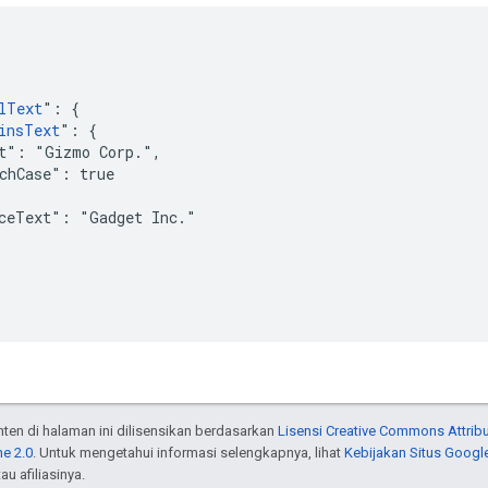
lText
": {

insText
": {

t": "Gizmo Corp.",

chCase": true

ceText": "Gadget Inc."

onten di halaman ini dilisensikan berdasarkan
Lisensi Creative Commons Attribu
e 2.0
. Untuk mengetahui informasi selengkapnya, lihat
Kebijakan Situs Googl
au afiliasinya.