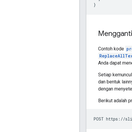
}
Mengganti 
Contoh kode
pr
ReplaceAllTe
Anda dapat mene
Setiap kemuncula
dan bentuk lainn
dengan menyet
Berikut adalah p
POST https://sli