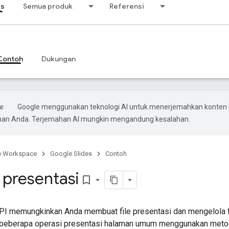
es
Semua produk
Referensi
Contoh
Dukungan
Google menggunakan teknologi AI untuk menerjemahkan konten 
ihan Anda. Terjemahan AI mungkin mengandung kesalahan.
e Workspace
Google Slides
Contoh
 presentasi
bookmark_border
PI memungkinkan Anda membuat file presentasi dan mengelola fi
n beberapa operasi presentasi halaman umum menggunakan met