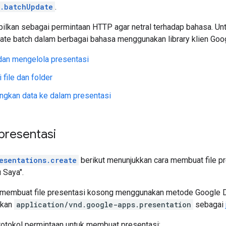
s.batchUpdate
.
pilkan sebagai permintaan HTTP agar netral terhadap bahasa. Un
te batch dalam berbagai bahasa menggunakan library klien Google
an mengelola presentasi
 file dan folder
gkan data ke dalam presentasi
resentasi
esentations.create
berikut menunjukkan cara membuat file pr
 Saya".
 membuat file presentasi kosong menggunakan metode Google 
ukan
application/vnd.google-apps.presentation
sebagai
protokol permintaan untuk membuat presentasi: