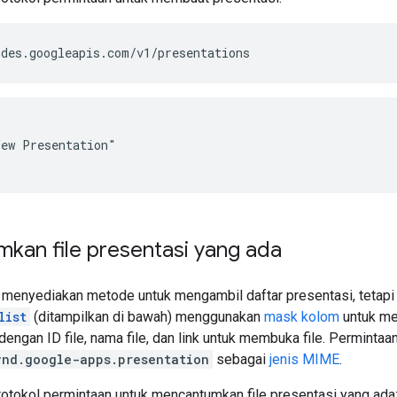
des.googleapis.com/v1/presentations
ew Presentation"

kan file presentasi yang ada
k menyediakan metode untuk mengambil daftar presentasi, tetap
list
(ditampilkan di bawah) menggunakan
mask kolom
untuk men
 dengan ID file, nama file, dan link untuk membuka file. Perminta
vnd.google-apps.presentation
sebagai
jenis MIME
.
rotokol permintaan untuk mencantumkan file presentasi yang ada