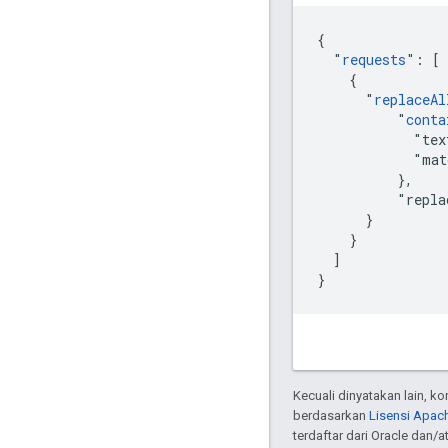
{

  "
requests
": [

    {

      "
replaceAl
          "
conta
            "tex
            "mat
          },

          "repla
      }

    }

  ]

}
Kecuali dinyatakan lain, k
berdasarkan
Lisensi Apach
terdaftar dari Oracle dan/at