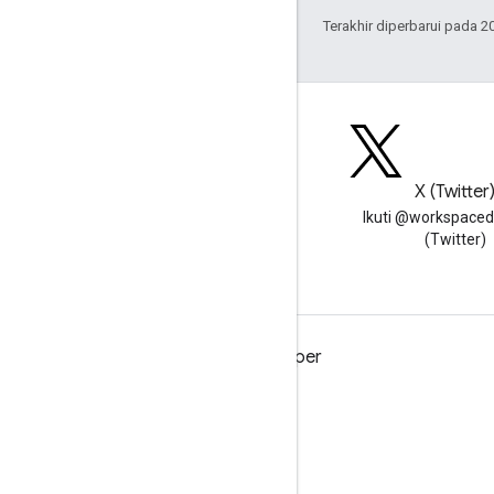
Terakhir diperbarui pada 2
Blog
X (Twitter
Baca blog Developer Google
Ikuti @workspaced
Workspace
(Twitter)
Google Workspace untuk Developer
Ringkasan platform
Produk developer
Catatan rilis