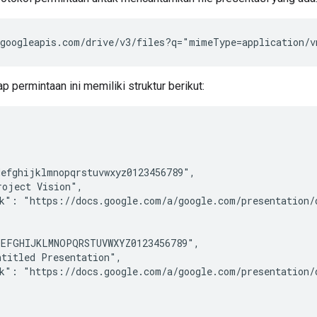
googleapis.com/drive/v3/files?q="mimeType=application/v
p permintaan ini memiliki struktur berikut:
efghijklmnopqrstuvwxyz0123456789",

oject Vision",

k": "https://docs.google.com/a/google.com/presentation/d
EFGHIJKLMNOPQRSTUVWXYZ0123456789",

titled Presentation",

k": "https://docs.google.com/a/google.com/presentation/