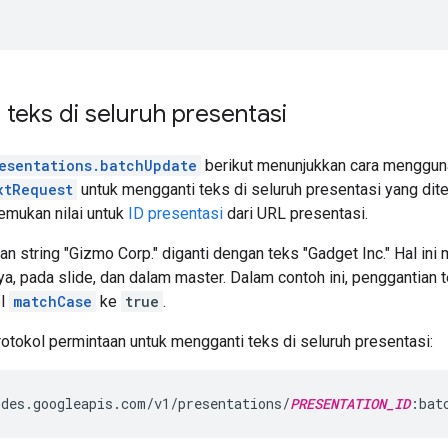
teks di seluruh presentasi
esentations.batchUpdate
berikut menunjukkan cara menggu
xtRequest
untuk mengganti teks di seluruh presentasi yang dit
mukan nilai untuk
ID presentasi
dari URL presentasi.
n string "Gizmo Corp." diganti dengan teks "Gadget Inc." Hal in
ya, pada slide, dan dalam master. Dalam contoh ini, penggantian 
el
matchCase
ke
true
.
rotokol permintaan untuk mengganti teks di seluruh presentasi:
des.googleapis.com/v1/presentations/
PRESENTATION_ID
:bat