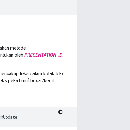
nakan metode
entukan oleh
PRESENTATION_ID
.
i mencakup teks dalam kotak teks
teks peka huruf besar/kecil
chUpdate