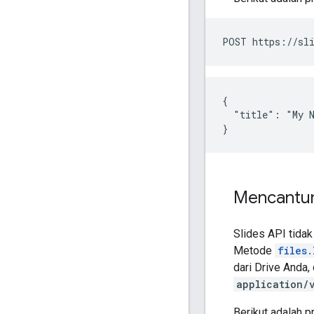
POST https://sli
{

  "title": "My N
}
Mencantum
Slides API tida
Metode
files.
dari Drive Anda,
application/
Berikut adalah p