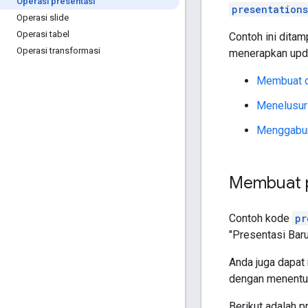
Operasi presentasi
presentation
Operasi slide
Operasi tabel
Contoh ini ditam
Operasi transformasi
menerapkan upda
Membuat d
Menelusuri
Menggabun
Membuat p
Contoh kode
pr
"Presentasi Baru
Anda juga dapat
dengan menent
Berikut adalah 