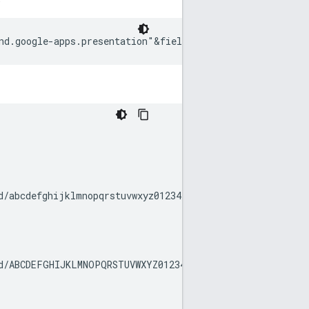
nd.google-apps.presentation"&fields=files(id,name,webVi
/abcdefghijklmnopqrstuvwxyz0123456789/edit?usp=drivesdk
d/ABCDEFGHIJKLMNOPQRSTUVWXYZ0123456789/edit?usp=drivesdk