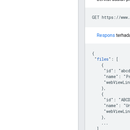
GET https://www.
Respons
terhada
{

 "
files
": [

    {

     "id": "abcd
     "name": "Pr
     "webViewLin
    },

    {

     "id": "ABCD
     "name": "Un
     "webViewLin
    },

    ...

  ]
