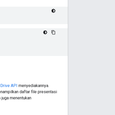
i
Drive API
menyediakannya.
ampilkan daftar file presentasi
an juga menentukan
: