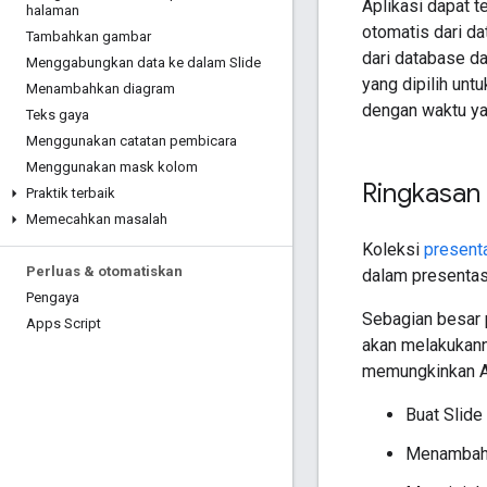
Aplikasi dapat 
halaman
otomatis dari d
Tambahkan gambar
dari database d
Menggabungkan data ke dalam Slide
yang dipilih un
Menambahkan diagram
dengan waktu ya
Teks gaya
Menggunakan catatan pembicara
Menggunakan mask kolom
Ringkasan
Praktik terbaik
Memecahkan masalah
Koleksi
present
Perluas & otomatiskan
dalam presentas
Pengaya
Sebagian besar 
Apps Script
akan melakuka
memungkinkan An
Buat Slide
Menambahka