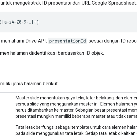
 untuk mengekstrak ID presentasi dari URL Google Spreadsheet:
([a-zA-Z0-9-_]+)
h memahami Drive API,
presentationId
sesuai dengan ID res
men halaman diidentifikasi berdasarkan ID objek.
iliki jenis halaman berikut:
Master slide menentukan gaya teks, latar belakang, dan eleme
semua slide yang menggunakan master ini. Elemen halaman ya
harus ditambahkan ke master. Sebagian besar presentasi memil
presentasi mungkin memiliki beberapa master atau tidak sama 
Tata letak berfungsi sebagai template untuk cara elemen hala
pada slide menggunakan tata letak. Setiap tata letak dikaitkan