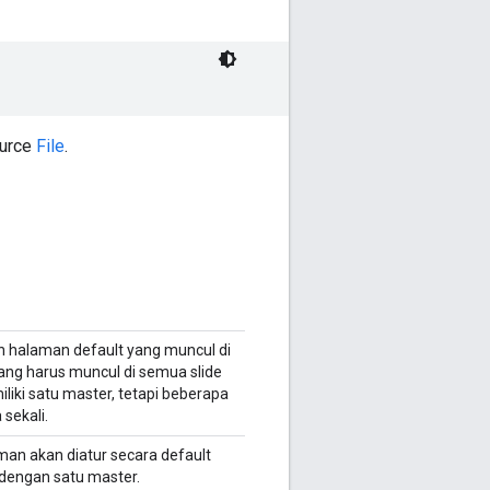
ource
File
.
n halaman default yang muncul di
ng harus muncul di semua slide
iki satu master, tetapi beberapa
sekali.
man akan diatur secara default
 dengan satu master.