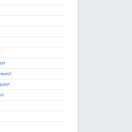
est
equest
quest
st