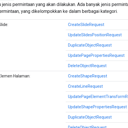
jenis permintaan yang akan dilakukan. Ada banyak jenis permint
permintaan, yang dikelompokkan ke dalam berbagai kategori.
lide:
CreateSlideRequest
UpdateSlidesPositionRequest
DuplicateObjectRequest
UpdatePagePropertiesRequest
DeleteObjectRequest
Elemen Halaman:
CreateShapeRequest
CreateLineRequest
UpdatePageElementTransformR
UpdateShapePropertiesRequest
DuplicateObjectRequest
DeleteObjectRequest