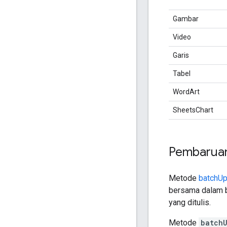
Gambar
Video
Garis
Tabel
WordArt
SheetsChart
Pembaruan
Metode
batchUp
bersama dalam ba
yang ditulis.
Metode
batch