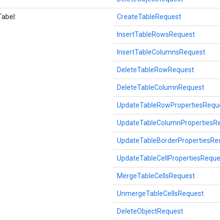
abel:
CreateTableRequest
InsertTableRowsRequest
InsertTableColumnsRequest
DeleteTableRowRequest
DeleteTableColumnRequest
UpdateTableRowPropertiesRequ
UpdateTableColumnPropertiesR
UpdateTableBorderPropertiesRe
UpdateTableCellPropertiesReque
MergeTableCellsRequest
UnmergeTableCellsRequest
DeleteObjectRequest