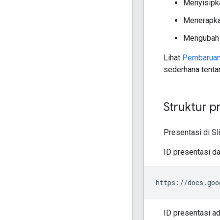
Menyisipk
Menerapka
Mengubah 
Lihat
Pembaruan
sederhana tenta
Struktur p
Presentasi di Sl
ID presentasi da
https://docs.goo
ID presentasi ad