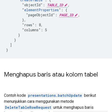
        "objectId": 
TABLE_ID
,

        "
elementProperties
": {

          "pageObjectId": 
PAGE_ID
,

        },

        "rows": 8,

        "columns": 5

      }

    }

  ]

}
Menghapus baris atau kolom tabel
Contoh kode
presentations.batchUpdate
berikut
menunjukkan cara menggunakan metode
DeleteTableRowRequest
untuk menghapus baris