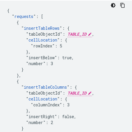
{

  "
requests
": [

    {

      "
insertTableRows
": {

        "tableObjectId": 
TABLE_ID
,

        "
cellLocation
": {

          "rowIndex": 5

        },

        "insertBelow": true,

        "number": 3

      }

    },

    {

      "
insertTableColumns
": {

        "tableObjectId": 
TABLE_ID
,

        "
cellLocation
": {

          "columnIndex": 3

        },

        "insertRight": false,

        "number": 2

      }
