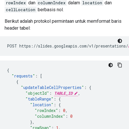
rowIndex
dan
columnIndex
dalam
location
dan
cellLocation
berbasis nol.
Berikut adalah protokol permintaan untuk memformat baris
header tabel:
POST https://slides.googleapis.com/v1/presentations/
{
"
requests
"
:
[
{
"
updateTableCellProperties
"
:
{
"objectId"
:
TABLE_ID
,
"
tableRange
"
:
{
"
location
"
:
{
"rowIndex"
:
0
,
"columnIndex"
:
0
},
"rowSpan"
:
1
,