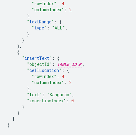
"rowIndex"
:
4
,
"columnIndex"
:
2
},
"
textRange
"
:
{
"
type
"
:
"ALL"
,
}
}
},
{
"
insertText
"
:
{
"objectId"
:
TABLE_ID
,
"
cellLocation
"
:
{
"rowIndex"
:
4
,
"columnIndex"
:
2
},
"text"
:
"Kangaroo"
,
"insertionIndex"
:
0
}
}
]
}