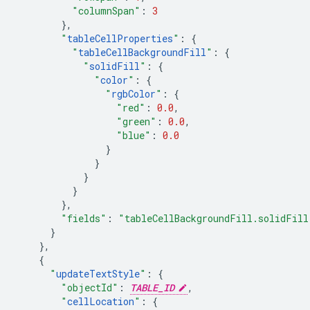
"columnSpan"
:
3
},
"
tableCellProperties
"
:
{
"
tableCellBackgroundFill
"
:
{
"
solidFill
"
:
{
"
color
"
:
{
"
rgbColor
"
:
{
"red"
:
0.0
,
"green"
:
0.0
,
"blue"
:
0.0
}
}
}
}
},
"fields"
:
"tableCellBackgroundFill.solidFill
}
},
{
"
updateTextStyle
"
:
{
"objectId"
:
TABLE_ID
,
"
cellLocation
"
:
{