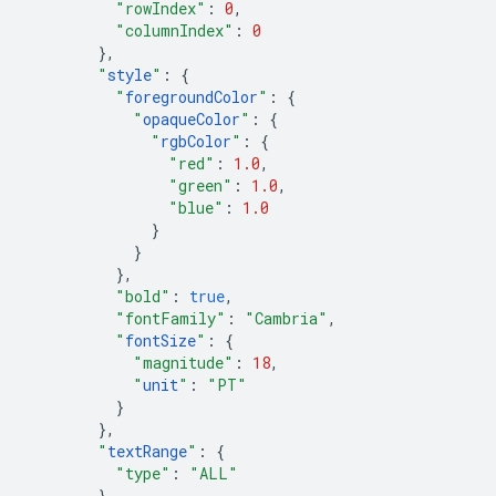
"rowIndex"
:
0
,
"columnIndex"
:
0
},
"
style
"
:
{
"
foregroundColor
"
:
{
"
opaqueColor
"
:
{
"
rgbColor
"
:
{
"red"
:
1.0
,
"green"
:
1.0
,
"blue"
:
1.0
}
}
},
"bold"
:
true
,
"fontFamily"
:
"Cambria"
,
"
fontSize
"
:
{
"magnitude"
:
18
,
"
unit
"
:
"PT"
}
},
"
textRange
"
:
{
"type"
:
"ALL"
},