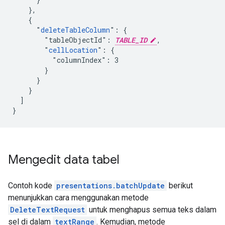
    },

    {

      "
deleteTableColumn
": {

        "tableObjectId": 
TABLE_ID
,

        "
cellLocation
": {

          "columnIndex": 3

        }

      }

    }

  ]

}
Mengedit data tabel
Contoh kode
presentations.batchUpdate
berikut
menunjukkan cara menggunakan metode
DeleteTextRequest
untuk menghapus semua teks dalam
sel di dalam
textRange
. Kemudian, metode