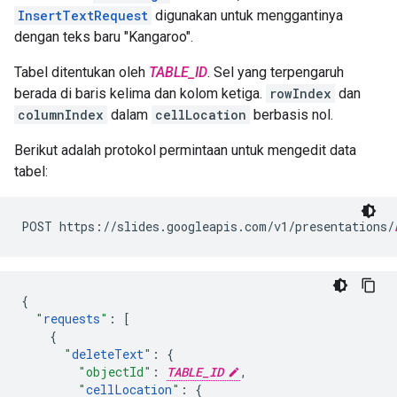
InsertTextRequest
digunakan untuk menggantinya
dengan teks baru "Kangaroo".
Tabel ditentukan oleh
TABLE_ID
. Sel yang terpengaruh
berada di baris kelima dan kolom ketiga.
rowIndex
dan
columnIndex
dalam
cellLocation
berbasis nol.
Berikut adalah protokol permintaan untuk mengedit data
tabel:
POST https://slides.googleapis.com/v1/presentations/
{
"
requests
"
:
[
{
"
deleteText
"
:
{
"objectId"
:
TABLE_ID
,
"
cellLocation
"
:
{