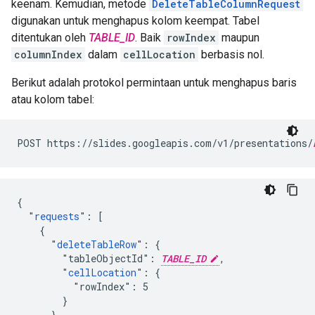
keenam. Kemudian, metode
DeleteTableColumnRequest
digunakan untuk menghapus kolom keempat. Tabel
ditentukan oleh
TABLE_ID
. Baik
rowIndex
maupun
columnIndex
dalam
cellLocation
berbasis nol.
Berikut adalah protokol permintaan untuk menghapus baris
atau kolom tabel:
POST https://slides.googleapis.com/v1/presentations/
{

  "
requests
": [

    {

      "
deleteTableRow
": {

        "tableObjectId": 
TABLE_ID
,

        "
cellLocation
": {

          "rowIndex": 5

        }

      }
