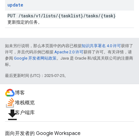
update
PUT
/
tasks
/
v1
/
lists
/
{tasklist}
/
tasks
/
{task}
更新指定的任务。
如未另行说明，那么本页面中的内容已根据
知识共享署名 4.0 许可
获得了
许可，并且代码示例已根据
Apache 2.0 许可
获得了许可。有关详情，请
参阅
Google 开发者网站政策
。Java 是 Oracle 和/或其关联公司的注册商
标。
最后更新时间 (UTC)：2025-07-25。
博客
堆栈概览
file_download
客户端库
面向开发者的 Google Workspace