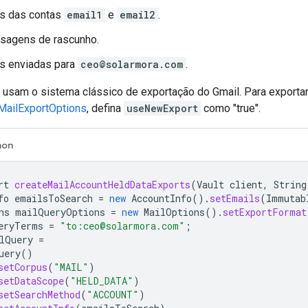
s das contas
email1
e
email2
.
nsagens de rascunho.
 enviadas para
ceo@solarmora.com
.
usam o sistema clássico de exportação do Gmail. Para exporta
MailExportOptions
, defina
useNewExport
como "true".
hon
rt
createMailAccountHeldDataExports
(
Vault
client
,
String
fo
emailsToSearch
=
new
AccountInfo
().
setEmails
(
Immutab
ns
mailQueryOptions
=
new
MailOptions
().
setExportFormat
eryTerms
=
"to:ceo@solarmora.com"
;
lQuery
=
uery
()
setCorpus
(
"MAIL"
)
setDataScope
(
"HELD_DATA"
)
setSearchMethod
(
"ACCOUNT"
)