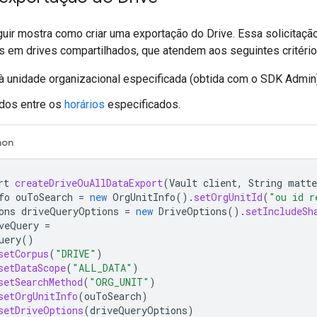
uir mostra como criar uma exportação do Drive. Essa solicitação
s em drives compartilhados, que atendem aos seguintes critério
à unidade organizacional especificada (obtida com o SDK Admin)
ados entre os
horários
especificados.
hon
rt
createDriveOuAllDataExport
(
Vault
client
,
String
matte
fo
ouToSearch
=
new
OrgUnitInfo
().
setOrgUnitId
(
"ou id r
ons
driveQueryOptions
=
new
DriveOptions
().
setIncludeSh
veQuery
=
uery
()
setCorpus
(
"DRIVE"
)
setDataScope
(
"ALL_DATA"
)
setSearchMethod
(
"ORG_UNIT"
)
setOrgUnitInfo
(
ouToSearch
)
setDriveOptions
(
driveQueryOptions
)