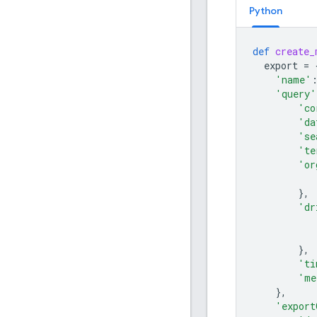
Python
def
create_
export
=
'name'
'query'
'co
'da
'se
'te
'or
},
'dr
},
'ti
'me
},
'export