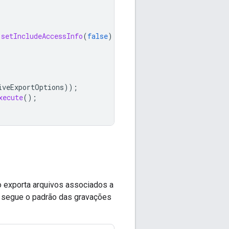
.
setIncludeAccessInfo
(
false
);
iveExportOptions
));
xecute
();
o exporta arquivos associados a
e segue o padrão das gravações