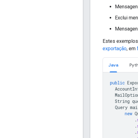
Mensagen
Exclui me
Mensagens
Estes exemplos 
exportação
, em
Java
Pyt
public
Expo
AccountIn
MailOptio
String
qu
Query
mai
new
Q
.
.
.