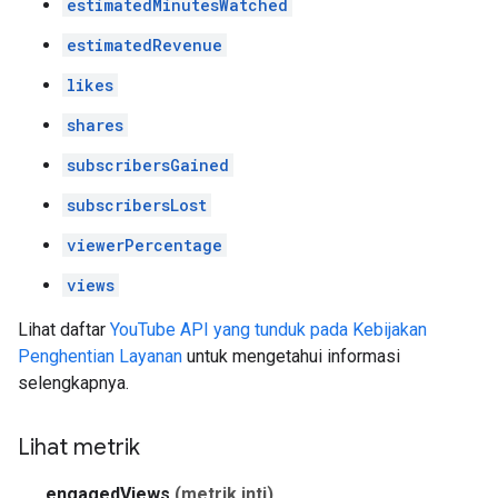
estimatedMinutesWatched
estimatedRevenue
likes
shares
subscribersGained
subscribersLost
viewerPercentage
views
Lihat daftar
YouTube API yang tunduk pada Kebijakan
Penghentian Layanan
untuk mengetahui informasi
selengkapnya.
Lihat metrik
engagedViews
(metrik inti)