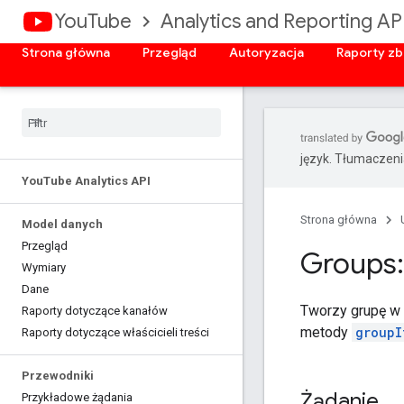
YouTube
Analytics and Reporting AP
Strona główna
Przegląd
Autoryzacja
Raporty zb
język. Tłumaczen
You
Tube Analytics API
Strona główna
Model danych
Przegląd
Groups:
Wymiary
Dane
Tworzy grupę w 
Raporty dotyczące kanałów
metody
groupI
Raporty dotyczące właścicieli treści
Przewodniki
Żądanie
Przykładowe żądania