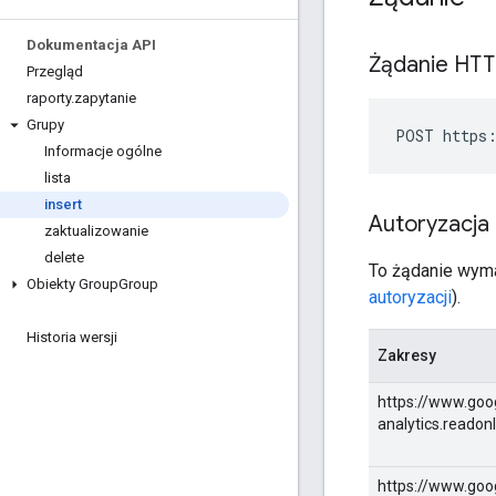
Dokumentacja API
Żądanie HT
Przegląd
raporty
.
zapytanie
Grupy
POST https:
Informacje ogólne
lista
insert
Autoryzacja
zaktualizowanie
delete
To żądanie wymag
Obiekty Group
Group
autoryzacji
).
Historia wersji
Zakresy
https://www.goo
analytics.readon
https://www.goog