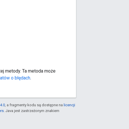
a tej metody. Ta metoda może
atów o błędach
.
4.0
, a fragmenty kodu są dostępne na
licencji
ers
. Java jest zastrzeżonym znakiem