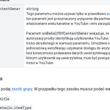
ntent
Owner
string
Tego parametru można używać tylko w prawidłowo
a
ten parametr jest przeznaczony wyłącznie dla partne
właścicielami wielu kanałów w YouTube i nimi zarządz
on
Behalf
Of
Content
Owner
Parametr
wskazuje, że 
autoryzacji prośby identyfikują użytkownika YouTube, k
treści określonego w wartości parametru. Umożliwia o
jednorazową weryfikację i uzyskanie dostępu do wszys
bez konieczności podawania danych uwierzytelniający
którym użytkownik się uwierzytelnia, musi być powią
treści w YouTube.
ia
a podaj
zasób grupy
. W przypadku tego zasobu musisz podać war
title
etails.itemType