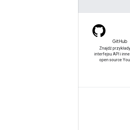
Blog
GitHub
Najnowsze wiadomości na
Znajdź przykład
blogu YouTube
interfejsu API i inne
open source Yo
Narzędzia
Google APIs Explorer
Odtwarzacz YouTube – prezentacja
Konfigurowanie przycisku subskrypcji