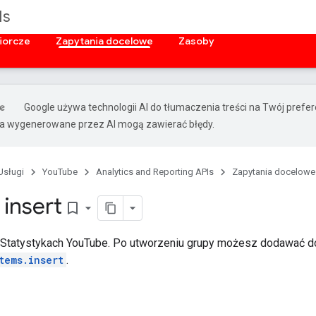
Is
iorcze
Zapytania docelowe
Zasoby
Google używa technologii AI do tłumaczenia treści na Twój pref
ia wygenerowane przez AI mogą zawierać błędy.
Usługi
YouTube
Analytics and Reporting APIs
Zapytania docelowe
 insert
bookmark_border
Statystykach YouTube. Po utworzeniu grupy możesz dodawać d
tems.insert
.