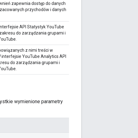
awnień zapewnia dostęp do danych
szacowanych przychodów i danych
terfejsie API Statystyk YouTube
 zakresu do zarządzania grupami i
YouTube.
owiązanych z nimi treści w
interfejsie YouTube Analytics API
akresu do zarządzania grupami i
YouTube.
zystkie wymienione parametry