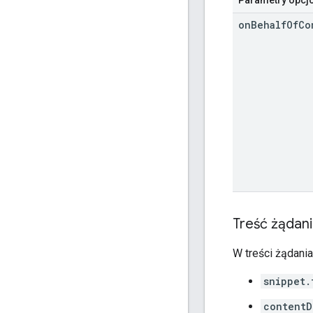
on
Behalf
Of
Co
Treść żądan
W treści żądani
snippet.
contentD