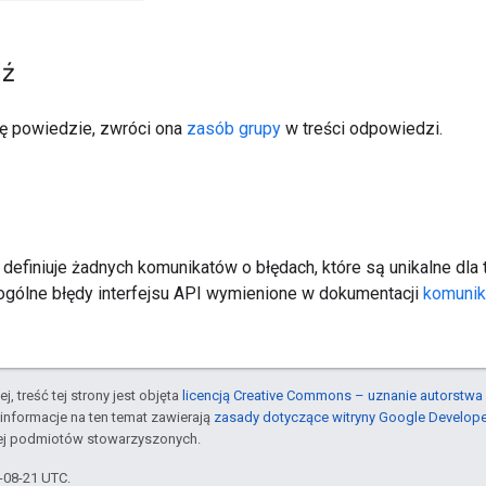
ź
ię powiedzie, zwróci ona
zasób grupy
w treści odpowiedzi.
e definiuje żadnych komunikatów o błędach, które są unikalne dl
ogólne błędy interfejsu API wymienione w dokumentacji
komunik
j, treść tej strony jest objęta
licencją Creative Commons – uznanie autorstwa 
informacje na ten temat zawierają
zasady dotyczące witryny Google Develop
jej podmiotów stowarzyszonych.
5-08-21 UTC.