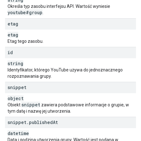
Określa typ zasobu interfejsu API. Wartość wyniesie
youtube#group
.
etag
etag
Etag tego zasobu.
id
string
Identyfikator, którego YouTube używa do jednoznacznego
rozpoznawania grupy.
snippet
object
snippet
Obiekt
zawiera podstawowe informacje o grupie, w
tym datę i nazwę jej utworzenia.
snippet
.
published
At
datetime
Data i godzina utworzenia grupy. Wartość jest podana w