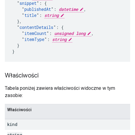
  "
snippet
": {

    "
publishedAt
": 
datetime
,

    "
title
": 
string
  },

  "
contentDetails
": {

    "
itemCount
": 
unsigned long
,

    "
itemType
": 
string
  }

}
Właściwości
Tabela poniżej zawiera właściwości widoczne w tym
zasobie:
Właściwości
kind
string