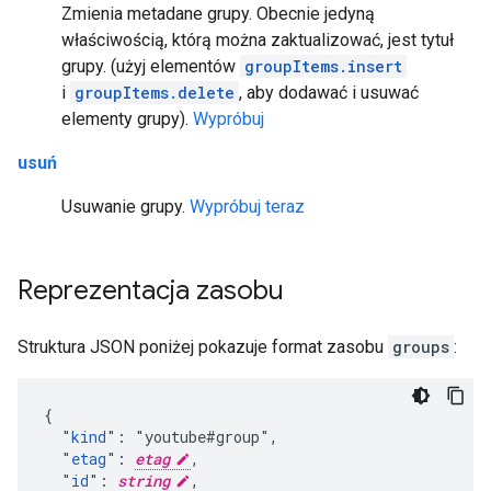
Zmienia metadane grupy. Obecnie jedyną
właściwością, którą można zaktualizować, jest tytuł
grupy. (użyj elementów
groupItems.insert
i
groupItems.delete
, aby dodawać i usuwać
elementy grupy).
Wypróbuj
usuń
Usuwanie grupy.
Wypróbuj teraz
Reprezentacja zasobu
Struktura JSON poniżej pokazuje format zasobu
groups
:
{

  "
kind
": "youtube#group",

  "
etag
": 
etag
,

  "
id
": 
string
,
