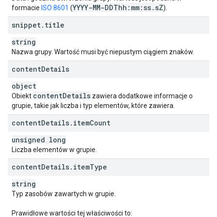
YYYY-MM-DDThh:mm:ss
.
s
Z
formacie
ISO 8601
(
).
snippet
.
title
string
Nazwa grupy. Wartość musi być niepustym ciągiem znaków.
content
Details
object
content
Details
Obiekt
zawiera dodatkowe informacje o
grupie, takie jak liczba i typ elementów, które zawiera.
content
Details
.
item
Count
unsigned long
Liczba elementów w grupie.
content
Details
.
item
Type
string
Typ zasobów zawartych w grupie.
Prawidłowe wartości tej właściwości to: