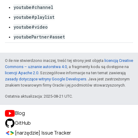
youtube#channel
youtube#playlist
youtube#video
youtubePartner#asset
O ile nie stwierdzono inaczej, treść tej strony jest objęta
licencją Creative
Commons – uznanie autorstwa 4.0
, a fragmenty kodu są dostępne na
licencji Apache 2.0
. Szczegółowe informacje na ten temat zawierają
zasady dotyczące witryny Google Developers
. Java jest zastrzeżonym
znakiem towarowym firmy Oracle i jej podmiotów stowarzyszonych.
Ostatnia aktualizacja: 2025-08-21 UTC.
Blog
GitHub
[narzędzie] Issue Tracker