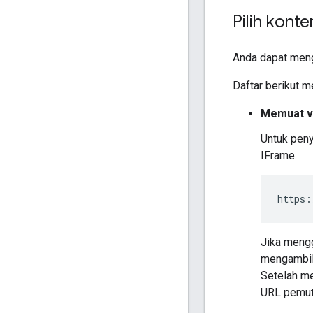
Pilih kont
Anda dapat meng
Daftar berikut m
Memuat v
Untuk peny
IFrame.
https:
Jika meng
mengambil
Setelah me
URL pemut