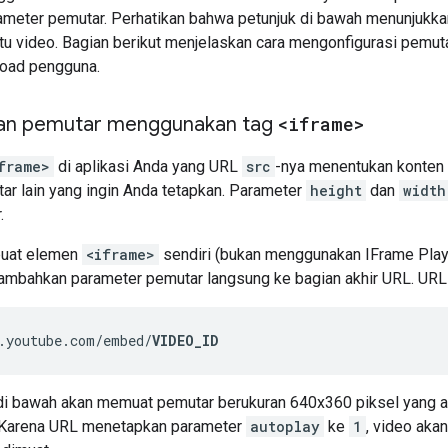
meter pemutar. Perhatikan bahwa petunjuk di bawah menunjukk
u video. Bagian berikut menjelaskan cara mengonfigurasi pemuta
load pengguna.
n pemutar menggunakan tag
<iframe>
frame>
di aplikasi Anda yang URL
src
-nya menentukan konten 
ar lain yang ingin Anda tetapkan. Parameter
height
dan
width
.
uat elemen
<iframe>
sendiri (bukan menggunakan IFrame Play
mbahkan parameter pemutar langsung ke bagian akhir URL. URL m
.youtube.com/embed/
VIDEO_ID
i bawah akan memuat pemutar berukuran 640x360 piksel yang 
 Karena URL menetapkan parameter
autoplay
ke
1
, video aka