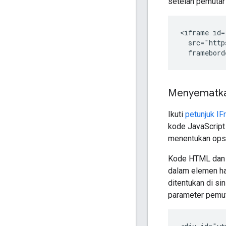
setelah pemutar
<iframe id=
  src="http
Menyematka
Ikuti
petunjuk IF
kode JavaScript
menentukan opsi
Kode HTML dan J
dalam elemen ha
ditentukan di si
parameter pemuta