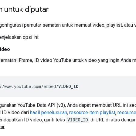
en untuk diputar
onfigurasi pemutar sematan untuk memuat video, playlist, atau 
enjelaskan opsi ini:
ideo
ematan IFrame, ID video YouTube untuk video yang ingin Anda m
//www.youtube.com/embed/
VIDEO_ID
gunakan YouTube Data API (v3), Anda dapat membuat URL ini se
 ID video dari
hasil penelusuran
,
resource item playlist
,
resource
ndapatkan ID video, ganti teks
VIDEO_ID
di URL di atas dengan
ar.