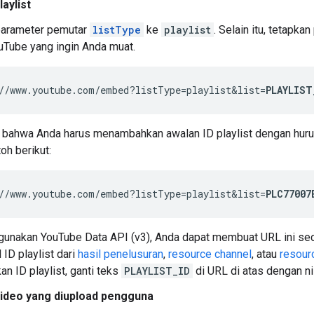
aylist
parameter pemutar
listType
ke
playlist
. Selain itu, tetapk
ouTube yang ingin Anda muat.
//www.youtube.com/embed?listType=playlist&list=
PLAYLIST
n bahwa Anda harus menambahkan awalan ID playlist dengan hur
oh berikut:
//www.youtube.com/embed?listType=playlist&list=
PLC77007
gunakan YouTube Data API (v3), Anda dapat membuat URL ini se
ID playlist dari
hasil penelusuran
,
resource channel
, atau
resourc
n ID playlist, ganti teks
PLAYLIST_ID
di URL di atas dengan nil
ideo yang diupload pengguna