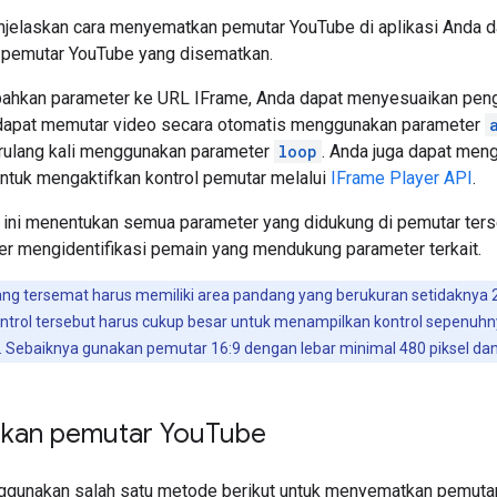
jelaskan cara menyematkan pemutar YouTube di aplikasi Anda d
i pemutar YouTube yang disematkan.
kan parameter ke URL IFrame, Anda dapat menyesuaikan penga
dapat memutar video secara otomatis menggunakan parameter
erulang kali menggunakan parameter
loop
. Anda juga dapat men
ntuk mengaktifkan kontrol pemutar melalui
IFrame Player API
.
t ini menentukan semua parameter yang didukung di
pemutar ter
ter mengidentifikasi pemain yang mendukung parameter terkait.
g tersemat harus memiliki area pandang yang berukuran setidaknya 20
ntrol tersebut harus cukup besar untuk menampilkan kontrol sepenuhn
ebaiknya gunakan pemutar 16:9 dengan lebar minimal 480 piksel dan t
kan pemutar You
Tube
gunakan salah satu metode berikut untuk menyematkan pemutar 