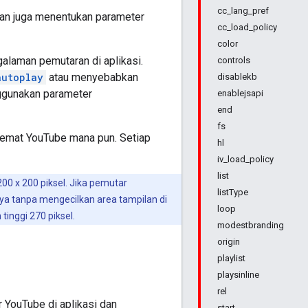
cc_lang_pref
an juga menentukan parameter
cc_load_policy
color
laman pemutaran di aplikasi.
controls
autoplay
atau menyebabkan
disablekb
ggunakan parameter
enablejsapi
end
fs
semat YouTube mana pun
. Setiap
hl
iv_load_policy
list
0 x 200 piksel. Jika pemutar
listType
ya tanpa mengecilkan area tampilan di
loop
inggi 270 piksel.
modestbranding
origin
playlist
playsinline
rel
YouTube di aplikasi dan
start