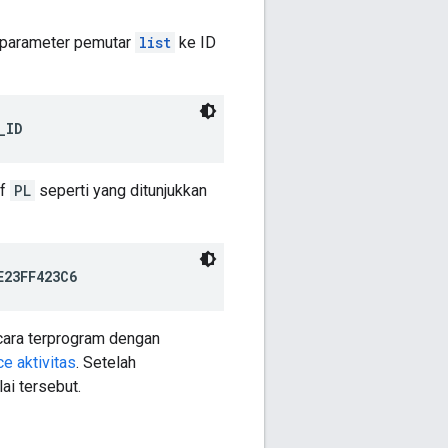
an parameter pemutar
list
ke ID
_ID
uf
PL
seperti yang ditunjukkan
E23FF423C6
cara terprogram dengan
e aktivitas
. Setelah
ai tersebut.