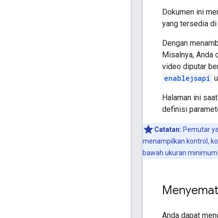
Dokumen ini men
yang tersedia d
Dengan menambah
Misalnya, Anda 
video diputar b
enablejsapi
u
Halaman ini saa
definisi parame
Catatan:
Pemutar yan
menampilkan kontrol, ko
bawah ukuran minimum. S
Menyemat
Anda dapat meng