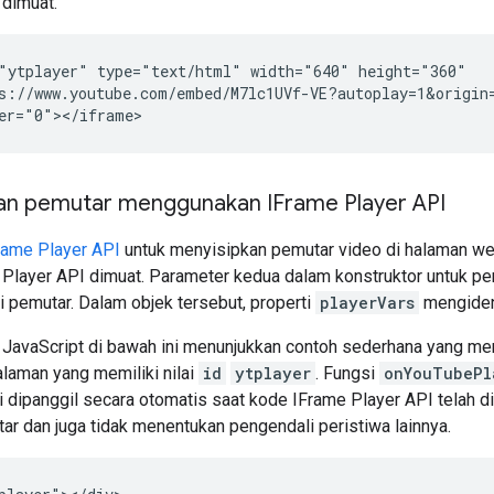
 dimuat.
"ytplayer" type="text/html" width="640" height="360"

s://www.youtube.com/embed/M7lc1UVf-VE?autoplay=1&origin=
n pemutar menggunakan IFrame Player API
rame Player API
untuk menyisipkan pemutar video di halaman web
 Player API dimuat. Parameter kedua dalam konstruktor untuk pe
 pemutar. Dalam objek tersebut, properti
playerVars
mengident
avaScript di bawah ini menunjukkan contoh sederhana yang me
laman yang memiliki nilai
id
ytplayer
. Fungsi
onYouTubePl
ni dipanggil secara otomatis saat kode IFrame Player API telah d
r dan juga tidak menentukan pengendali peristiwa lainnya.