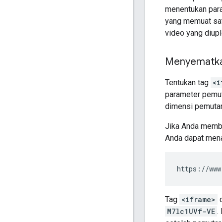
menentukan para
yang memuat sat
video yang diup
Menyematka
Tentukan tag
<i
parameter pemut
dimensi pemutar
Jika Anda memb
Anda dapat mena
https://www
Tag
<iframe>
d
M7lc1UVf-VE
.