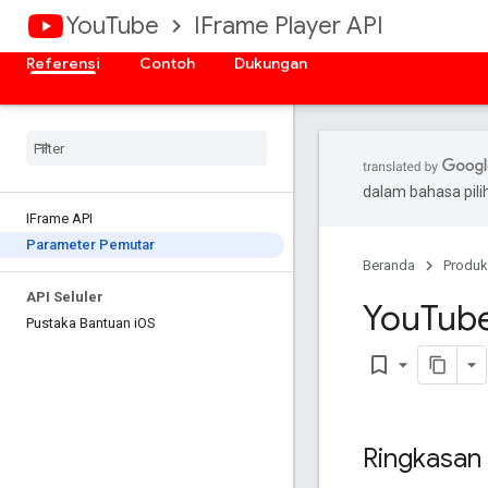
YouTube
IFrame Player API
Referensi
Contoh
Dukungan
dalam bahasa pil
IFrame API
Parameter Pemutar
Beranda
Produk
API Seluler
You
Tub
Pustaka Bantuan i
OS
bookmark_border
Ringkasan