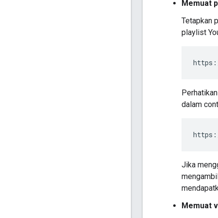
Memuat pl
Tetapkan 
playlist Y
https:
Perhatika
dalam cont
https:
Jika meng
mengambil 
mendapatka
Memuat v