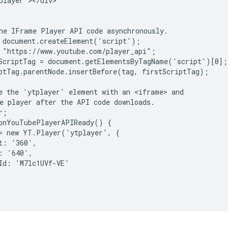
player"></div>

he IFrame Player API code asynchronously.

 document.createElement('script');

 "https://www.youtube.com/player_api";

ScriptTag = document.getElementsByTagName('script')[0];

ptTag.parentNode.insertBefore(tag, firstScriptTag);

e the 'ytplayer' element with an <iframe> and

e player after the API code downloads.

;

onYouTubePlayerAPIReady() {

= new YT.Player('ytplayer', {

t: '360',

: '640',

Id: 'M7lc1UVf-VE'
