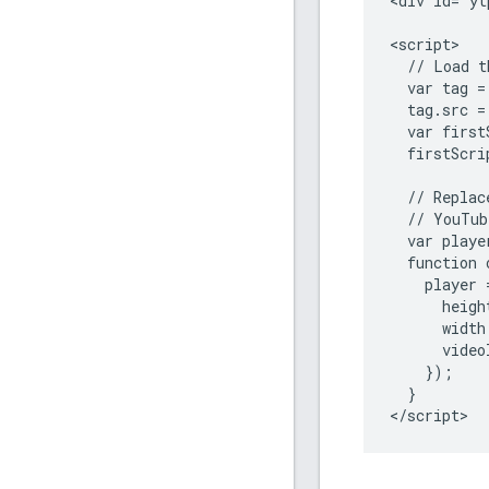
<div id="yt
<script>

  // Load t
  var tag =
  tag.src =
  var first
  firstScri
  // Replac
  // YouTub
  var player
  function 
    player 
      heigh
      width
      video
    });

  }
