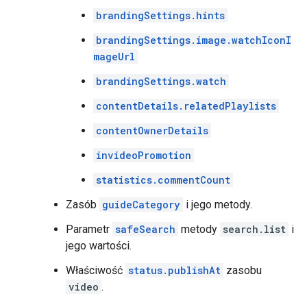
brandingSettings.hints
brandingSettings.image.watchIconI
mageUrl
brandingSettings.watch
contentDetails.relatedPlaylists
contentOwnerDetails
invideoPromotion
statistics.commentCount
Zasób
guideCategory
i jego metody.
Parametr
safeSearch
metody
search.list
i
jego wartości.
Właściwość
status.publishAt
zasobu
video
.