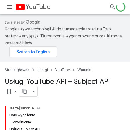
YouTube
Google używa technologii AI do tłumaczenia treści na Twój
preferowany język. Tłumaczenia wygenerowane przez AI mogą
zawierać błędy.
Strona główna
Usługi
YouTube
Warunki
Usługi You
Tube API – Subject API
bookmark_border
Na tej stronie
Daty wycofania
Zwolnienia
Usługi Subject API