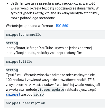
Jeśli film zostanie przesłany jako niepubliczny, wartość
"
egfilmRating
"
:
string
,
właściwości określa też datę i godzinę przesłania filmu. W
"
eirinRating
"
:
string
,
tym przypadku każdy, kto zna unikalny identyfikator filmu,
"
fcbmRating
"
:
string
,
może pobrać jego metadane.
"
fcoRating
"
:
string
,
"
fmocRating
"
:
string
,
Wartość jest podana w formacie
ISO 8601
.
"
fpbRating
"
:
string
,
"
fpbRatingReasons
"
:
[,
snippet
.
channel
Id
string
string
],
"
fskRating
"
:
string
,
Identyfikator, którego YouTube używa do jednoznacznej
"
grfilmRating
"
:
string
,
identyfikacji kanału, na który został przesłany film.
"
icaaRating
"
:
string
,
snippet
.
title
"
ifcoRating
"
:
string
,
"
ilfilmRating
"
:
string
,
string
"
incaaRating
"
:
string
,
Tytuł filmu. Wartość właściwości może mieć maksymalnie
"
kfcbRating
"
:
string
,
100 znaków i zawierać wszystkie prawidłowe znaki UTF-8
"
kijkwijzerRating
"
:
string
,
z wyjątkiem
<
i
>
. Musisz ustawić wartość tej właściwości, jeśli
"
kmrbRating
"
:
string
,
videos
.
update
wywołujesz metodę
i aktualizujesz część
"
lsfRating
"
:
string
,
snippet
video
zasobu
.
"
mccaaRating
"
:
string
,
"
mccypRating
"
:
string
,
snippet
.
description
"
mcstRating
"
:
string
,