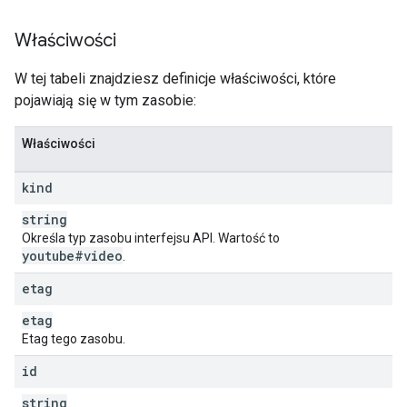
"
title
"
:
string
,
"
description
"
:
string
Właściwości
}
,
"
defaultAudioLanguage
"
:
string
W tej tabeli znajdziesz definicje właściwości, które
}
,
pojawiają się w tym zasobie:
"
contentDetails
"
:
"
duration
"
:
string
,
"
dimension
"
:
string
,
Właściwości
"
definition
"
:
string
,
"
caption
"
:
string
,
kind
"
licensedContent
"
:
boolean
,
"
regionRestriction
"
:
string
"
allowed
"
:
[
Określa typ zasobu interfejsu API. Wartość to
string
youtube#video
.
],
"
blocked
"
:
[
etag
string
etag
]
}
,
Etag tego zasobu.
"
contentRating
"
:
id
"
acbRating
"
:
string
,
"
agcomRating
"
:
string
,
string