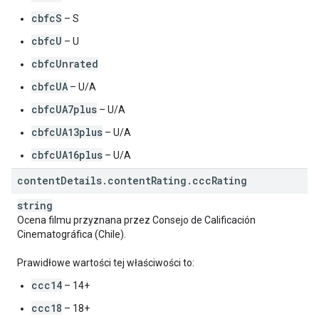
cbfcS
– S
cbfcU
– U
cbfcUnrated
cbfcUA
– U/A
cbfcUA7plus
– U/A
cbfcUA13plus
– U/A
cbfcUA16plus
– U/A
content
Details
.
content
Rating
.
ccc
Rating
string
Ocena filmu przyznana przez Consejo de Calificación
Cinematográfica (Chile).
Prawidłowe wartości tej właściwości to:
ccc14
– 14+
ccc18
– 18+