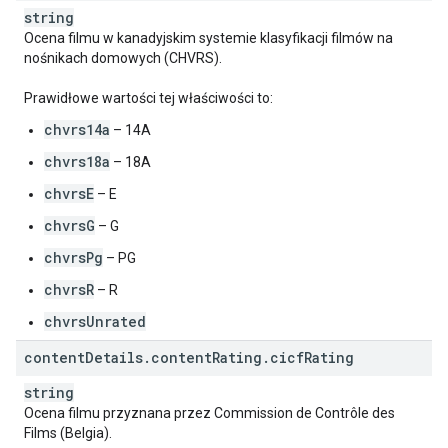
string
Ocena filmu w kanadyjskim systemie klasyfikacji filmów na
nośnikach domowych (CHVRS).
Prawidłowe wartości tej właściwości to:
chvrs14a
– 14A
chvrs18a
– 18A
chvrsE
– E
chvrsG
– G
chvrsPg
– PG
chvrsR
– R
chvrsUnrated
content
Details
.
content
Rating
.
cicf
Rating
string
Ocena filmu przyznana przez Commission de Contrôle des
Films (Belgia).