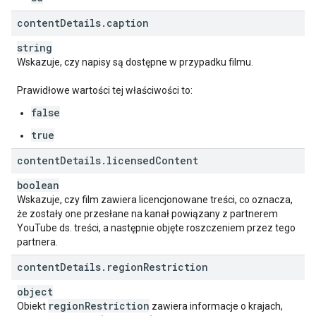
content
Details
.
caption
string
Wskazuje, czy napisy są dostępne w przypadku filmu.
Prawidłowe wartości tej właściwości to:
false
true
content
Details
.
licensed
Content
boolean
Wskazuje, czy film zawiera licencjonowane treści, co oznacza,
że zostały one przesłane na kanał powiązany z partnerem
YouTube ds. treści, a następnie objęte roszczeniem przez tego
partnera.
content
Details
.
region
Restriction
object
region
Restriction
Obiekt
zawiera informacje o krajach,