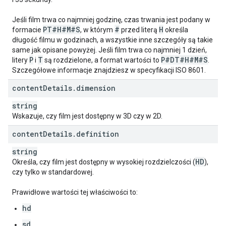
Jeśli film trwa co najmniej godzinę, czas trwania jest podany w
PT#H#M#S
#
H
formacie
, w którym
przed literą
określa
długość filmu w godzinach, a wszystkie inne szczegóły są takie
same jak opisane powyżej. Jeśli film trwa co najmniej 1 dzień,
P
T
P#DT#H#M#S
litery
i
są rozdzielone, a format wartości to
.
Szczegółowe informacje znajdziesz w specyfikacji ISO 8601.
content
Details
.
dimension
string
Wskazuje, czy film jest dostępny w 3D czy w 2D.
content
Details
.
definition
string
HD
Określa, czy film jest dostępny w wysokiej rozdzielczości (
),
czy tylko w standardowej.
Prawidłowe wartości tej właściwości to:
hd
sd