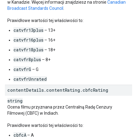
w Kanadzie. Więcej informacji znajdziesz na stronie
Canadian
Broadcast Standards Council
.
Prawidłowe wartości tej właściwości to:
catvfr13plus
– 13+
catvfr16plus
– 16+
catvfr18plus
– 18+
catvfr8plus
– 8+
catvfrG
– G
catvfrUnrated
content
Details
.
content
Rating
.
cbfc
Rating
string
Ocena filmu przyznana przez Centralną Radę Cenzury
Filmowej (CBFC) w Indiach.
Prawidłowe wartości tej właściwości to:
cbfcA
– A