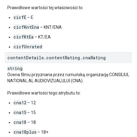
Prawidłowe wartości tej właściwości to:
cicfE
– E
cicfKntEna
– KNT/ENA
cicfKtEa
– KT/EA
cicfUnrated
content
Details
.
content
Rating
.
cna
Rating
string
Ocena filmu przyznana przez rumuńską organizację CONSILIUL
NATIONAL AL AUDIOVIZUALULUI (CNA).
Prawidłowe wartości tego atrybutu to:
cna12
– 12
cna15
– 15
cna18
– 18
cna18plus
– 18+