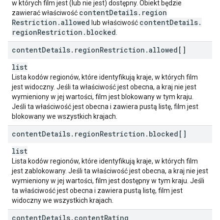
w których film jest (lub nie jest) dostępny. Obiekt będzie
content
Details
.
region
zawierać właściwość
Restriction
.
allowed
content
Details
.
lub właściwość
region
Restriction
.
blocked
.
content
Details
.
region
Restriction
.
allowed[]
list
Lista kodów regionów, które identyfikują kraje, w których film
jest widoczny. Jeśli ta właściwość jest obecna, a kraj nie jest
wymieniony w jej wartości, film jest blokowany w tym kraju.
Jeśli ta właściwość jest obecna i zawiera pustą listę, film jest
blokowany we wszystkich krajach.
content
Details
.
region
Restriction
.
blocked[]
list
Lista kodów regionów, które identyfikują kraje, w których film
jest zablokowany. Jeśli ta właściwość jest obecna, a kraj nie jest
wymieniony w jej wartości, film jest dostępny w tym kraju. Jeśli
ta właściwość jest obecna i zawiera pustą listę, film jest
widoczny we wszystkich krajach.
content
Details
.
content
Rating