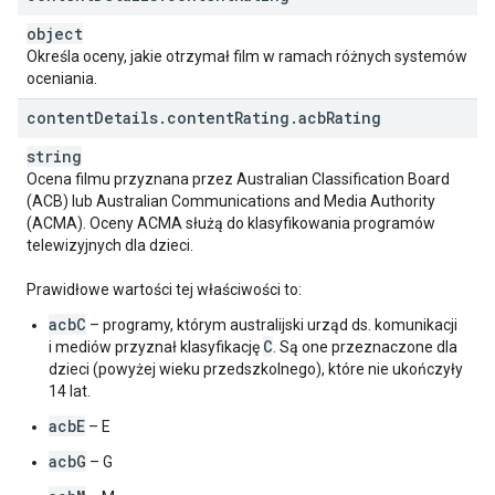
object
Określa oceny, jakie otrzymał film w ramach różnych systemów
oceniania.
content
Details
.
content
Rating
.
acb
Rating
string
Ocena filmu przyznana przez Australian Classification Board
(ACB) lub Australian Communications and Media Authority
(ACMA). Oceny ACMA służą do klasyfikowania programów
telewizyjnych dla dzieci.
Prawidłowe wartości tej właściwości to:
acbC
– programy, którym australijski urząd ds. komunikacji
C
i mediów przyznał klasyfikację
. Są one przeznaczone dla
dzieci (powyżej wieku przedszkolnego), które nie ukończyły
14 lat.
acbE
– E
acbG
– G