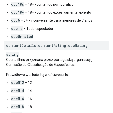
ccc18s
– 18+ - contenido pornográfico
ccc18v
– 18+ - contenido excesivamente violento
ccc6
– 6+ - Inconveniente para menores de 7 años
cccTe
– Todo espectador
cccUnrated
content
Details
.
content
Rating
.
cce
Rating
string
Ocena filmu przyznana przez portugalską organizację
Comissão de Classificação de Espect´culos.
Prawidłowe wartości tej właściwości to:
cceM12
– 12
cceM14
– 14
cceM16
– 16
cceM18
– 18