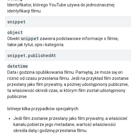
"
anatelRating
"
:
string
,
Identyfikator, którego YouTube używa do jednoznacznej
"
bbfcRating
"
:
string
,
identyfikacji filmu.
"
bfvcRating
"
:
string
,
"
bmukkRating
"
:
string
,
snippet
"
catvRating
"
:
string
,
"
catvfrRating
"
:
string
,
object
"
cbfcRating
"
:
string
,
snippet
Obiekt
zawiera podstawowe informacje o filmie,
"
cccRating
"
:
string
,
takie jak tytuł, opis i kategoria.
"
cceRating
"
:
string
,
snippet
.
published
At
"
chfilmRating
"
:
string
,
"
chvrsRating
"
:
string
,
datetime
"
cicfRating
"
:
string
,
Data i godzina opublikowania filmu. Pamiętaj, że może się on
"
cnaRating
"
:
string
,
różnić od czasu przesłania filmu. Jeśli na przykład film zostanie
"
cncRating
"
:
string
,
przesłany jako film prywatny, a później udostępniony publicznie,
"
csaRating
"
:
string
,
ta właściwość określi czas, w którym film został udostępniony
"
cscfRating
"
:
string
,
publicznie.
"
czfilmRating
"
:
string
,
"
djctqRating
"
:
string
,
Istnieje kilka przypadków specjalnych:
"
djctqRatingReasons
"
:
[,
string
Jeśli film zostanie przesłany jako film prywatny, a właściciel
],
kanału pobierze jego metadane, wartość właściwości
"
ecbmctRating
"
:
string
,
określa datę i godzinę przesłania filmu.
"
eefilmRating
"
:
string
,