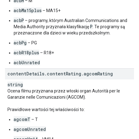
acbM
– M
acbMa15plus
– MA15+
acbP
– programy, którym Australian Communications and
P
Media Authority przyznała klasyfikację
. Te programy są
przeznaczone dla dzieci w wieku przedszkolnym.
acbPg
– PG
acbR18plus
– R18+
acbUnrated
content
Details
.
content
Rating
.
agcom
Rating
string
Ocena filmu przyznana przez włoski organ Autorità per le
Garanzie nelle Comunicazioni (AGCOM).
Prawidłowe wartości tej właściwości to:
agcomT
– T
agcomUnrated