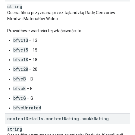
string
Ocena filmu przyznana przez tajlandzką Radę Cenzorów
Filmów i Materiałów Wideo.
Prawidłowe wartości tej właściwości to:
bfvc13
– 13
bfvc15
– 15
bfvc18
– 18
bfvc20
– 20
bfvcB
– B
bfvcE
– E
bfvcG
– G
bfvcUnrated
content
Details
.
content
Rating
.
bmukk
Rating
string