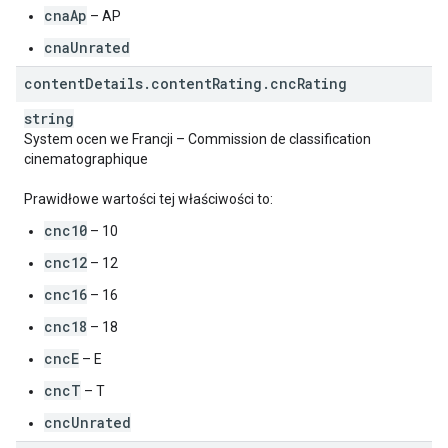
cnaAp
– AP
cnaUnrated
content
Details
.
content
Rating
.
cnc
Rating
string
System ocen we Francji – Commission de classification
cinematographique
Prawidłowe wartości tej właściwości to:
cnc10
– 10
cnc12
– 12
cnc16
– 16
cnc18
– 18
cncE
– E
cncT
– T
cncUnrated