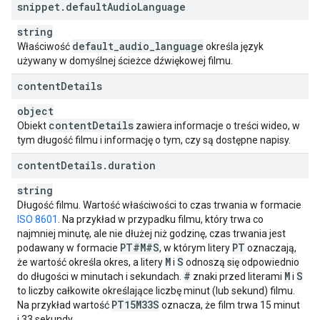
string
snippet
.
default
Audio
Language
]
}
,
string
"
liveStreamingDetails
"
:
default
_
audio
_
language
Właściwość
określa język
"
actualStartTime
"
:
datetime
,
używany w domyślnej ścieżce dźwiękowej filmu.
"
actualEndTime
"
:
datetime
,
content
"
scheduledStartTime
Details
"
:
datetime
,
"
scheduledEndTime
"
:
datetime
,
object
"
concurrentViewers
"
:
unsigned long
,
content
Details
Obiekt
zawiera informacje o treści wideo, w
"
activeLiveChatId
"
:
string
tym długość filmu i informację o tym, czy są dostępne napisy.
}
,
"
localizations
"
:
content
Details
.
duration
(key)
:
"
title
"
:
string
,
string
"
description
"
:
string
Długość filmu. Wartość właściwości to czas trwania w formacie
ISO 8601
. Na przykład w przypadku filmu, który trwa co
}

najmniej minutę, ale nie dłużej niż godzinę, czas trwania jest
}
PT#M#S
PT
podawany w formacie
, w którym litery
oznaczają,
M
S
że wartość określa okres, a litery
i
odnoszą się odpowiednio
#
M
S
do długości w minutach i sekundach.
znaki przed literami
i
to liczby całkowite określające liczbę minut (lub sekund) filmu.
PT15M33S
Na przykład wartość
oznacza, że film trwa 15 minut
i 33 sekundy.