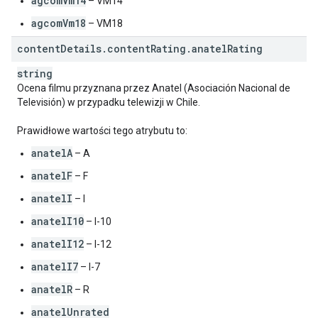
agcomVm14
– VM14
agcomVm18
– VM18
content
Details
.
content
Rating
.
anatel
Rating
string
Ocena filmu przyznana przez Anatel (Asociación Nacional de
Televisión) w przypadku telewizji w Chile.
Prawidłowe wartości tego atrybutu to:
anatelA
– A
anatelF
– F
anatelI
– I
anatelI10
– I-10
anatelI12
– I-12
anatelI7
– I-7
anatelR
– R
anatelUnrated