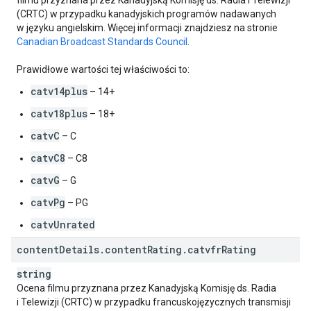
filmu przyznana przez Kanadyjską Komisję ds. Radia i Telewizji
(CRTC) w przypadku kanadyjskich programów nadawanych
w języku angielskim. Więcej informacji znajdziesz na stronie
Canadian Broadcast Standards Council
.
Prawidłowe wartości tej właściwości to:
catv14plus
– 14+
catv18plus
– 18+
catvC
– C
catvC8
– C8
catvG
– G
catvPg
– PG
catvUnrated
content
Details
.
content
Rating
.
catvfr
Rating
string
Ocena filmu przyznana przez Kanadyjską Komisję ds. Radia
i Telewizji (CRTC) w przypadku francuskojęzycznych transmisji