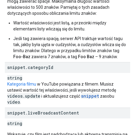
]
mogą zawierać spacje. Maksymalna długość wartości
}
,
właściwości to 500 znaków. Pamiętaj o tych zasadach
"
recordingDetails
"
:
dotyczących sposobu obliczania limitu znaków:
"
recordingDate
"
:
datetime
Wartość właściwości jest listą, a przecinki między
}
,
elementami listy wliczają się do limitu.
"
fileDetails
"
:
"
fileName
"
:
string
,
Jeśli tag zawiera spację, serwer API traktuje wartość tagu
"
fileSize
"
:
unsigned long
,
tak, jakby była ujęta w cudzysłów, a cudzysłów wlicza się do
"
fileType
"
:
string
,
limitu znaków. Dlatego w przypadku limitów znaków tag
"
container
"
:
string
,
Foo-Baz
zawiera 7 znaków, a tag
Foo Baz
– 9 znaków.
"
videoStreams
"
:
[
snippet
.
category
Id
"
widthPixels
"
:
unsigned integer
,
string
"
heightPixels
"
:
unsigned integer
,
Kategoria filmu
w YouTube powiązana z filmem. Musisz
"
frameRateFps
"
:
double
,
ustawić wartość tej właściwości, jeśli wywołujesz metodę
"
aspectRatio
"
:
double
,
videos
.
update
snippet
i aktualizujesz część
zasobu
"
codec
"
:
string
,
video
.
"
bitrateBps
"
:
unsigned long
,
"
rotation
"
:
string
,
snippet
.
live
Broadcast
Content
"
vendor
"
:
string
string
],
"
audioStreams
"
:
[
Wskazuje, czy film jest nadchodzącą lub aktywną transmisją na