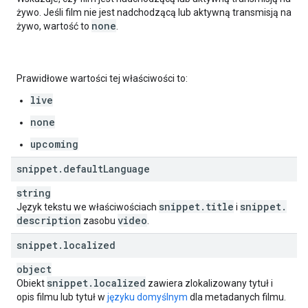
żywo. Jeśli film nie jest nadchodzącą lub aktywną transmisją na
"
channelCount
"
:
unsigned integer
,
none
żywo, wartość to
.
"
codec
"
:
string
,
"
bitrateBps
"
:
unsigned long
,
"
vendor
"
:
string
Prawidłowe wartości tej właściwości to:
],
live
"
durationMs
"
:
unsigned long
,
"
bitrateBps
"
:
unsigned long
,
none
"
creationTime
"
:
string
upcoming
}
,
"
processingDetails
"
:
snippet
.
default
Language
"
processingStatus
"
:
string
,
"
processingProgress
"
:
string
"
partsTotal
"
:
unsigned long
,
snippet
.
title
snippet
.
Język tekstu we właściwościach
i
"
partsProcessed
"
:
unsigned long
,
description
video
zasobu
.
"
timeLeftMs
"
:
unsigned long
snippet
}
,
.
localized
"
processingFailureReason
"
:
string
,
object
"
fileDetailsAvailability
"
:
string
,
snippet
.
localized
Obiekt
zawiera zlokalizowany tytuł i
"
processingIssuesAvailability
"
:
string
,
opis filmu lub tytuł w
języku domyślnym
dla metadanych filmu.
"
tagSuggestionsAvailability
"
:
string
,