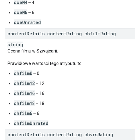
cceM4
– 4
cceM6
– 6
cceUnrated
content
Details
.
content
Rating
.
chfilm
Rating
string
Ocena filmu w Szwajcarii.
Prawidłowe wartości tego atrybutu to:
chfilm0
– 0
chfilm12
– 12
chfilm16
– 16
chfilm18
– 18
chfilm6
– 6
chfilmUnrated
content
Details
.
content
Rating
.
chvrs
Rating