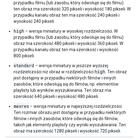
"
smaisRating
"
:
string
,
przypadku filmu (lub zasobu, który odwołuje się do filmu)
"
smsaRating
"
:
string
,
ten obraz ma szerokość 320 pikseli i wysokość 180 pikseli. W
"
tvpgRating
"
:
string
,
przypadku kanału obraz ten ma szerokość 240 pikseli i
"
ytRating
"
:
string
wysokość 240 pikseli.
}
,
high
"
projection
"
:
string
,
– wersja miniatury w wysokiej rozdzielczości. W
"
hasCustomThumbnail
"
:
boolean
przypadku filmu (lub zasobu, który odwołuje się do filmu)
}
,
obraz ma szerokość 480 pikseli i wysokość 360 pikseli. W
"
status
"
:
przypadku kanału obraz ten ma szerokość i wysokość
"
uploadStatus
"
:
string
,
800 pikseli.
"
failureReason
"
:
string
,
standard
– wersja miniatury w jeszcze wyższej
"
rejectionReason
"
:
string
,
high
rozdzielczości niż obraz w rozdzielczości
. Ten obraz
"
privacyStatus
"
:
string
,
jest dostępny w przypadku niektórych filmów i innych
"
publishAt
"
:
datetime
,
zasobów, które odwołują się do filmów, np. elementów
"
license
"
:
string
,
playlisty lub wyników wyszukiwania. Ten obraz ma
"
embeddable
"
:
boolean
,
szerokość 640 pikseli i wysokość 480 pikseli.
"
publicStatsViewable
"
:
boolean
,
"
madeForKids
"
:
boolean
,
maxres
– wersja miniatury w najwyższej rozdzielczości.
"
selfDeclaredMadeForKids
"
:
boolean
,
Ten rozmiar obrazu jest dostępny w przypadku niektórych
"
containsSyntheticMedia
"
:
boolean
filmów i innych zasobów, które odwołują się do filmów,
}
,
takich jak elementy playlisty czy wyniki wyszukiwania. Ten
"
statistics
"
:
obraz ma szerokość 1280 pikseli i wysokość 720 pikseli.
"
viewCount
"
:
string
,