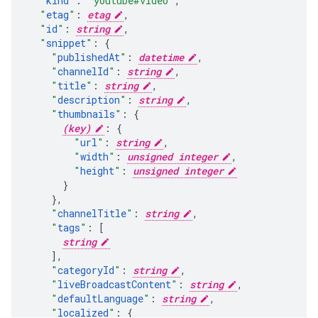
"
kind
"
:
"youtube#video"
,
"
etag
"
:
etag
,
"
id
"
:
string
,
"
snippet
"
:
"
publishedAt
"
:
datetime
,
"
channelId
"
:
string
,
"
title
"
:
string
,
"
description
"
:
string
,
"
thumbnails
"
:
(key)
:
"
url
"
:
string
,
"
width
"
:
unsigned integer
,
"
height
"
:
unsigned integer
}
,
"
channelTitle
"
:
string
,
"
tags
"
:
[
string
],
"
categoryId
"
:
string
,
"
liveBroadcastContent
"
:
string
,
"
defaultLanguage
"
:
string
,
"
localized
"
: