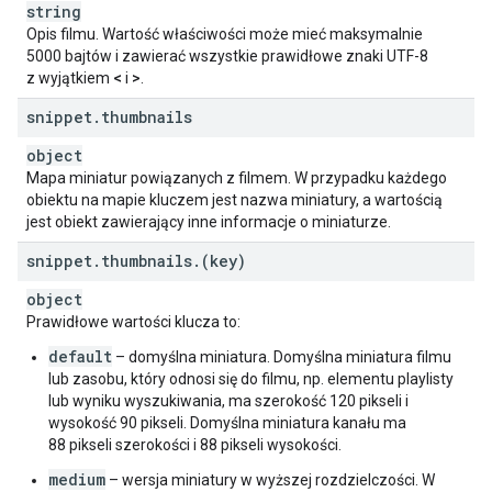
"
mdaRating
"
:
string
,
string
"
medietilsynetRating
"
:
string
,
Opis filmu. Wartość właściwości może mieć maksymalnie
"
mekuRating
"
:
string
,
5000 bajtów i zawierać wszystkie prawidłowe znaki UTF-8
"
mibacRating
"
:
string
,
z wyjątkiem
<
i
>
.
"
mocRating
"
:
string
,
snippet
.
thumbnails
"
moctwRating
"
:
string
,
"
mpaaRating
"
:
string
,
object
"
mpaatRating
"
:
string
,
Mapa miniatur powiązanych z filmem. W przypadku każdego
"
mtrcbRating
"
:
string
,
obiektu na mapie kluczem jest nazwa miniatury, a wartością
"
nbcRating
"
:
string
,
jest obiekt zawierający inne informacje o miniaturze.
"
nbcplRating
"
:
string
,
"
nfrcRating
"
:
string
,
snippet
.
thumbnails
.
(key)
"
nfvcbRating
"
:
string
,
"
nkclvRating
"
:
string
,
object
"
oflcRating
"
:
string
,
Prawidłowe wartości klucza to:
"
pefilmRating
"
:
string
,
default
– domyślna miniatura. Domyślna miniatura filmu
"
rcnofRating
"
:
string
,
lub zasobu, który odnosi się do filmu, np. elementu playlisty
"
resorteviolenciaRating
"
:
string
,
lub wyniku wyszukiwania, ma szerokość 120 pikseli i
"
rtcRating
"
:
string
,
wysokość 90 pikseli. Domyślna miniatura kanału ma
"
rteRating
"
:
string
,
88 pikseli szerokości i 88 pikseli wysokości.
"
russiaRating
"
:
string
,
"
skfilmRating
"
:
string
,
medium
– wersja miniatury w wyższej rozdzielczości. W