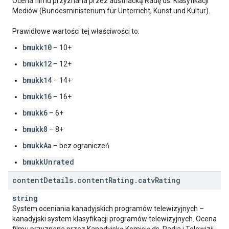
Ocena filmu przyznana przez austriacką Radę ds. Klasyfikacji
Mediów (Bundesministerium für Unterricht, Kunst und Kultur).
Prawidłowe wartości tej właściwości to:
bmukk10
– 10+
bmukk12
– 12+
bmukk14
– 14+
bmukk16
– 16+
bmukk6
– 6+
bmukk8
– 8+
bmukkAa
– bez ograniczeń
bmukkUnrated
content
Details
.
content
Rating
.
catv
Rating
string
System oceniania kanadyjskich programów telewizyjnych –
kanadyjski system klasyfikacji programów telewizyjnych. Ocena