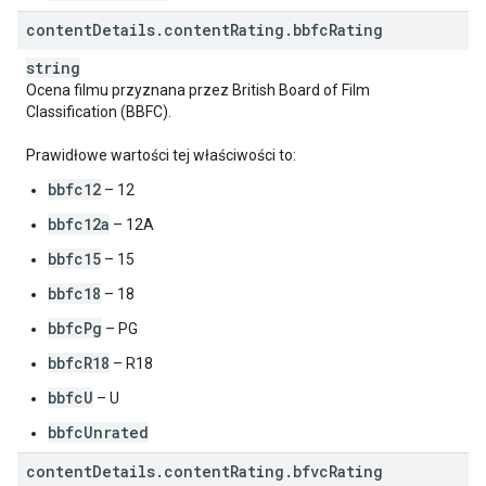
content
Details
.
content
Rating
.
bbfc
Rating
string
Ocena filmu przyznana przez British Board of Film
Classification (BBFC).
Prawidłowe wartości tej właściwości to:
bbfc12
– 12
bbfc12a
– 12A
bbfc15
– 15
bbfc18
– 18
bbfcPg
– PG
bbfcR18
– R18
bbfcU
– U
bbfcUnrated
content
Details
.
content
Rating
.
bfvc
Rating