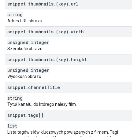
snippet
"
likeCount
.
thumbnails
"
:
.
string
(key)
.
url
,
"
dislikeCount
"
:
string
,
string
"
favoriteCount
"
:
string
,
Adres URL obrazu.
"
commentCount
"
:
string
}
,
snippet
.
thumbnails
.
(key)
.
width
"
paidProductPlacementDetails
"
:
"
hasPaidProductPlacement
"
:
boolean
unsigned integer
}
,
Szerokość obrazu.
"
player
"
:
"
embedHtml
"
:
string
,
snippet
.
thumbnails
.
(key)
.
height
"
embedHeight
"
:
long
,
unsigned integer
"
embedWidth
"
:
long
Wysokość obrazu.
}
,
"
topicDetails
"
:
snippet
.
channel
Title
"
topicIds
"
:
[
string
string
],
Tytuł kanału, do którego należy film.
"
relevantTopicIds
"
:
[
string
snippet
.
tags[]
],
list
"
topicCategories
"
:
[
string
Lista tagów słów kluczowych powiązanych z filmem. Tagi