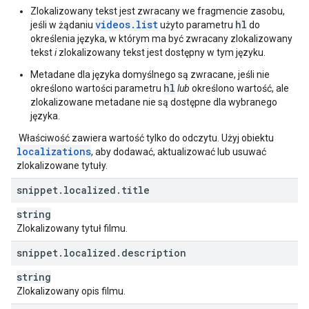
"
editorSuggestionsAvailability
"
:
string
,
Zlokalizowany tekst jest zwracany we fragmencie zasobu,
"
thumbnailsAvailability
"
:
string
videos.list
hl
jeśli w żądaniu
użyto parametru
do
}
,
określenia języka, w którym ma być zwracany zlokalizowany
"
suggestions
"
:
tekst
i
zlokalizowany tekst jest dostępny w tym języku.
"
processingErrors
"
:
[
string
Metadane dla języka domyślnego są zwracane, jeśli nie
hl
],
określono wartości parametru
lub
określono wartość, ale
"
processingWarnings
"
:
[
zlokalizowane metadane nie są dostępne dla wybranego
string
języka.
],
Właściwość zawiera wartość tylko do odczytu. Użyj obiektu
"
processingHints
"
:
[
localizations
, aby dodawać, aktualizować lub usuwać
string
zlokalizowane tytuły.
],
"
tagSuggestions
"
:
[
snippet
.
localized
.
title
"
tag
"
:
string
,
string
"
categoryRestricts
"
:
[
Zlokalizowany tytuł filmu.
string
snippet
.
localized
.
description
]
string
],
Zlokalizowany opis filmu.
"
editorSuggestions
"
:
[