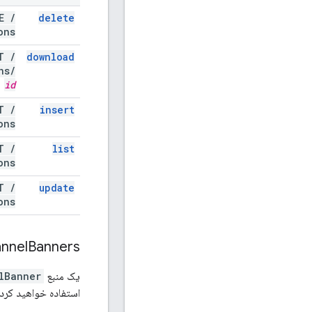
TE
/
delete
ons
ET
/
download
ns
/
id
ST
/
insert
ons
ET
/
list
ons
UT
/
update
ons
nnel
Banners
یک منبع
lBanner
استفاده خواهید کرد.