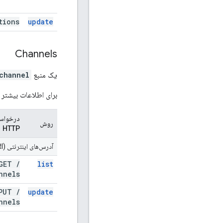
tions
update
Channels
یک منبع
channel
برای اطلاعات بیشتر د
درخواس
روش
HTTP
آدرس‌های اینترنتی (URI) مربوط به
GET
/
list
nnels
PUT
/
update
nnels