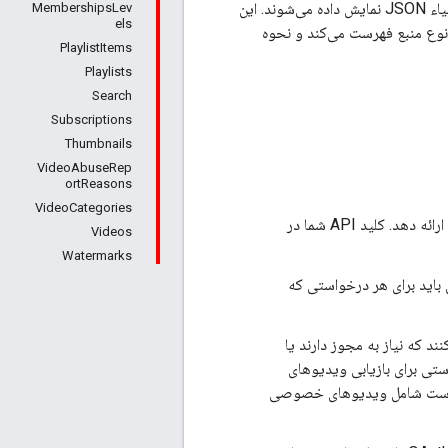
اشتراک. برای هر نوع منبع، این راهنما یک یا چند نمایش داده را فهرست می‌کند و منابع به صورت اشیاء JSON نمایش داده می‌شوند. این
MembershipsLev
els
 نوع منبع فهرست می‌کند و نحوه
PlaylistItems
Playlists
Search
Subscriptions
Thumbnails
VideoAbuseRep
ortReasons
VideoCategories
) مشخص کند یا یک توکن OAuth 2.0 ارائه دهد. کلید API شما در
Videos
Watermarks
باید برای هر درخواستی که
 پشتیبانی کنند که نیاز به مجوز دارند یا
ستی برای بازیابی ویدیوهای
ن است شامل ویدیوهای خصوصی