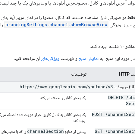
اند آخرین آپلودهای کانال، محبوب‌ترین آپلودها یا ویدیوهای یک یا چند لیس
ط در صورتی قابل مشاهده هستند که کانال، محتوا را در نمای مرور (به جای ن
ی مرور، ویژگی
brandingSettings.channel.showBrowseView
را
ایجاد کند.
ر مورد این منبع، به
نمایش منبع
و فهرست
ویژگی‌های
آن مراجعه کنید.
HTT
توضیحات
https:
/
/
www
.
googleapis
.
com
/
youtube
/
v3
DELETE
/
ch
یک بخش کانال را حذف می‌کند.
Sec
POST
/
channel
Sec
ایجاد کند.
channel
Section
GET
/
channel
Sec
لیستی از منابع