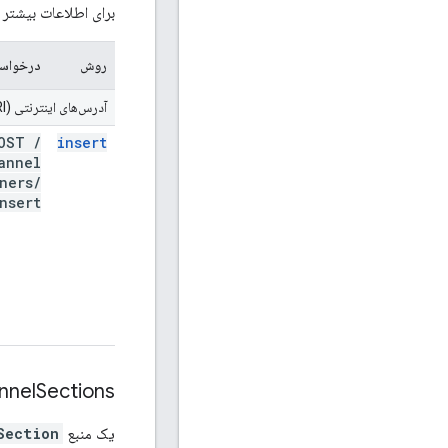
برای اطلاعات بیشتر د
روش
درخواست P
آدرس‌های اینترنتی (URI) مربوط به
OST
/
insert
annel
ners
/
nsert
nnel
Sections
یک منبع
Section