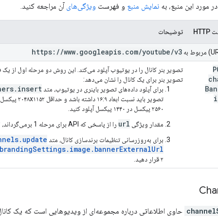
ر مورد این منبع، به
نمایش منبع
و فهرست
ویژگی‌های
آن مراجعه کنید.
HTT
توضیحات
https:
/
/
www
.
googleapis
.
com
/
youtube
/
v3
P
تصویر بنر کانال را در یوتیوب آپلود می‌کند. این روش دو مرحله اول از یک ف
ch
تصویر بنر برای یک کانال را نشان می‌دهد:
ners.insert
Ban
برای آپلود داده‌های تصویر باینری در یوتیوب، متد
i
تصویر باید نسبت 
۲۵۶۰ پیکسل در ۱۴۴۰ پیکسل آپلود کنید.
url
مقدار ویژگی
را از پاسخی که API برای مرحله 1 برمی‌گرداند، استخراج کنید.
nnels.update
برای به‌روزرسانی تنظیمات برندسازی کانال، متد
brandingSettings.image.bannerExternalUrl
۲ قرار دهید.
Cha
channel
حاوی اطلاعاتی درباره مجموعه‌ای از ویدیوهایی است که یک کانال 