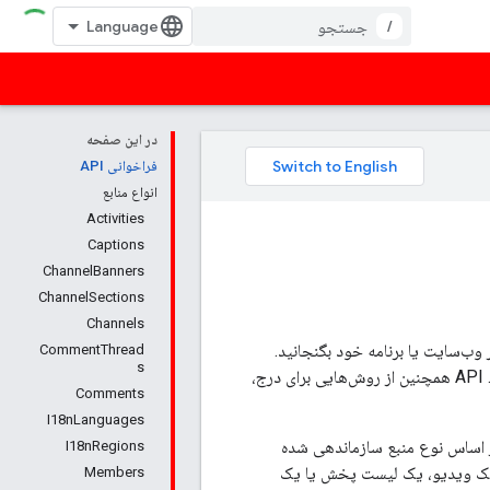
/
در این صفحه
فراخوانی API
انواع منابع
Activities
Captions
ChannelBanners
ChannelSections
Channels
ر وب‌سایت یا برنامه خود بگنجانید.
CommentThread
s
بخش‌های زیر انواع مختلف منابعی را که می‌توانید با استفاده از API بازیابی کنید، مشخص می‌کنند. API همچنین از روش‌هایی برای درج،
Comments
I18nLanguages
. این راهنما بر اساس نوع منبع سازماندهی شده
I18nRegions
 یک ویدیو، یک لیست پخش یا یک
Members