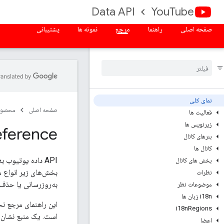
Data API
YouTube
صفحه اصلی
راهنما
مرجع
نمونه ها
پشتیبانی
نمای کلی
صفحه اصلی
محصول
فعالیت ها
زیرنویس ها
eference
بنرهای کانال
کانال ها
API داده یوتیوب
بخش های کانال
نظرات
به‌روزرسانی یا حذف ب
موضوعات نظر
i18n زبان ها
i18n
Regions
است. یک منبع نشان 
اعضا