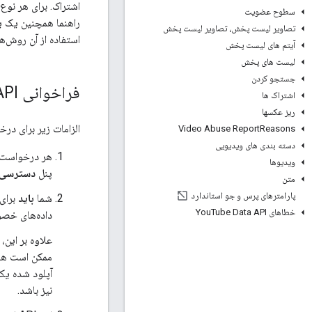
سطوح عضویت
راهنما همچنین یک ی
تصاویر لیست پخش، تصاویر لیست پخش
استفاده از آن روش‌ه
آیتم های لیست پخش
لیست های پخش
جستجو کردن
فراخوانی API
اشتراک ها
ریز عکسها
الزامات زیر برای درخواست‌های e Data API
Video Abuse Report
Reasons
دسته بندی های ویدیویی
هر درخواست باید یا 
ویدیوها
پنل
دسترسی PI
متن
پارامترهای پرس و جو استاندارد
شما
باید
برای
خطاهای You
Tube Data API
داده‌های خصو
ممکن است هنگ
آپلود شده ی
نیز باشد.