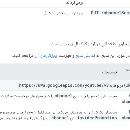
برمی‌گرداند.
PUT
/
channel
Sec
به‌روزرسانی بخشی از کانال
حاوی اطلاعاتی درباره یک کانال یوتیوب است.
ر مورد این منبع، به
نمایش منبع
و فهرست
ویژگی‌های
آن مراجعه کنید.
ت
توضیحات
https:
/
/
www
.
googleapis
.
com
/
youtube
/
v3
channel
مجموعه‌ای از صفر یا چند منبع
را که با معیارهای درخواست مطابقت دا
cha
متادیتای یک کانال را به‌روزرسانی می‌کند. این متد فقط از به‌روزرسانی‌های مربوط
channel
invideo
Promotion
cha
منبع
و ویژگی‌های فرزند آنها پشتیبانی می