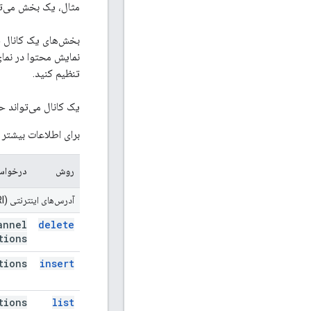
مثال، یک بخش می‌تو
بخش‌های یک کانال فق
نمایش محتوا در نما
تنظیم کنید.
یک کانال می‌تواند حداکثر ۱۰ قفسه 
برای اطلاعات بیشتر د
روش
درخواست P
آدرس‌های اینترنتی (URI) مربوط به
annel
delete
tions
tions
insert
tions
list