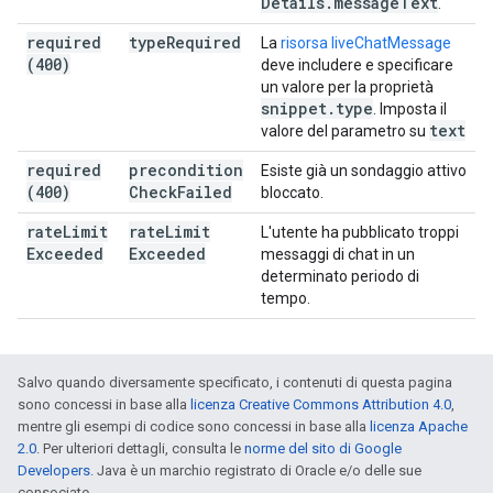
Details
.
message
Text
.
required
type
Required
La
risorsa liveChatMessage
(400)
deve includere e specificare
un valore per la proprietà
snippet
.
type
. Imposta il
text
valore del parametro su
required
precondition
Esiste già un sondaggio attivo
(400)
Check
Failed
bloccato.
rate
Limit
rate
Limit
L'utente ha pubblicato troppi
Exceeded
Exceeded
messaggi di chat in un
determinato periodo di
tempo.
Salvo quando diversamente specificato, i contenuti di questa pagina
sono concessi in base alla
licenza Creative Commons Attribution 4.0
,
mentre gli esempi di codice sono concessi in base alla
licenza Apache
2.0
. Per ulteriori dettagli, consulta le
norme del sito di Google
Developers
. Java è un marchio registrato di Oracle e/o delle sue
consociate.