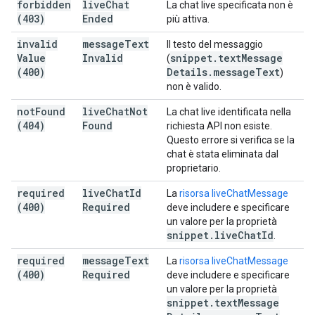
forbidden
live
Chat
La chat live specificata non è
(403)
Ended
più attiva.
invalid
message
Text
Il testo del messaggio
Value
Invalid
snippet
.
text
Message
(
(400)
Details
.
message
Text
)
non è valido.
not
Found
live
Chat
Not
La chat live identificata nella
(404)
Found
richiesta API non esiste.
Questo errore si verifica se la
chat è stata eliminata dal
proprietario.
required
live
Chat
Id
La
risorsa liveChatMessage
(400)
Required
deve includere e specificare
un valore per la proprietà
snippet
.
live
Chat
Id
.
required
message
Text
La
risorsa liveChatMessage
(400)
Required
deve includere e specificare
un valore per la proprietà
snippet
.
text
Message