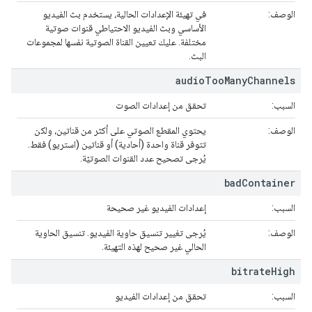
الوصف:
في تهيئة الإعدادات الحالية، يستخدم بث الفيديو
الأساسي وبث الفيديو الاحتياطي قنوات صوتية
مختلفة. عليك تعيين القناة الصوتية نفسها لمجموعات
البث.
audio
Too
Many
Channels
السبب:
تحقق من إعدادات الصوت
الوصف:
يحتوي المقطع الصوتي على أكثر من قناتين، ولكن
تتوفر قناة واحدة (أحادية) أو قناتين (استريو) فقط.
يُرجى تصحيح عدد القنوات الصوتيّة.
bad
Container
السبب:
إعدادات الفيديو غير صحيحة
الوصف:
يُرجى تغيير تنسيق حاوية الفيديو. تنسيق الحاوية
الحالي غير صحيح لهذه التهيئة.
bitrate
High
السبب:
تحقق من إعدادات الفيديو