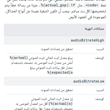
نمط
<code>
، مثل
%(actual_gop).1f
، جزءًا من رسالة خطأ يتم
تخصيصها لكل بث مباشر. يجب أن تكون الشفرة بعيدة عن أنواع المشاكل،
الموجودة في العمود الأيمن.
مشكلات التهيئة
audio
Bitrate
High
السبب:
تحقق من إعدادات الصوت
%(actual)
الوصف:
يبلغ معدل البت الحالي للبث الصوتي
أعلى من معدل البت الموصى به. ننصحك باستخدام
معدل نقل بيانات للبث الصوتي يبلغ
%(expected)s
.
audio
Bitrate
Low
السبب:
تحقق من إعدادات الصوت
الوصف:
إنّ معدل البت الحالي للبث الصوتي
(%(actual)s)
أقل من المعدل الموصى به.
ننصحك باستخدام معدل نقل بيانات للبث الصوتي