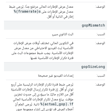
الوصف:
معدل عرض الإطارات الحالي مرتفع جدًا. يُرجى ضبط
%(framerate)s
معدل عرض الإطارات على
إطار في الثانية أو أقل.
gop
Mismatch
السبب:
البث الثانوي سيئ
الوصف:
في التكوين الحالي، تختلف أوقات عرض الإطارات
الأساسية لبث الفيديو الاحتياطي عن معدل عرض
الإطارات الأساسية. يجب ضبط مجموعات البث على
فترة تكرار الإطارات الأساسية نفسها.
gop
Size
Long
السبب:
إعدادات الفيديو غير صحيحة
الوصف:
يُرجى ضبط فترة تكرار الإطارات الرئيسية على أربع
ثوانٍ أو أقل. إنّ فترة تكرار إرسال الإطارات الأساسيّة
أقل من اللازم حاليًا، ما سيؤدي إلى حدوث تخزين
مؤقت. يبلغ معدل تكرار الإطارات الأساسية الحالي
%(actual_gop).1f
ثانية. يُرجى العِلم أنّ
أخطاء العرض قد تؤدي إلى إنشاء مجموعة صور