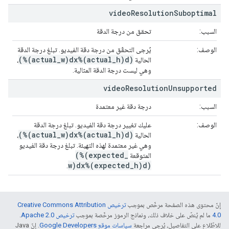
video
Resolution
Suboptimal
السبب:
تحقق من درجة الدقة
الوصف:
يُرجى التحقّق من درجة دقة الفيديو. تبلغ درجة الدقة
(%(actual_w)dx%(actual_h)d)
الحالية
،
وهي ليست درجة الدقة المثالية.
video
Resolution
Unsupported
السبب:
درجة دقة غير معتمدة
الوصف:
عليك تغيير درجة دقة الفيديو. تبلغ درجة الدقة
(%(actual
_
w)dx%(actual
_
h)d)
الحالية
،
وهي غير معتمدة لهذه التهيئة. تبلغ درجة دقة الفيديو
(%(expected
_
المتوقعة
w)dx%(expected
_
h)d)
.
إنّ محتوى هذه الصفحة مرخّص بموجب
ترخيص Creative Commons Attribution
4.0‏
ما لم يُنصّ على خلاف ذلك، ونماذج الرموز مرخّصة بموجب
ترخيص Apache 2.0‏
.
للاطّلاع على التفاصيل، يُرجى مراجعة
سياسات موقع Google Developers‏
. إنّ Java