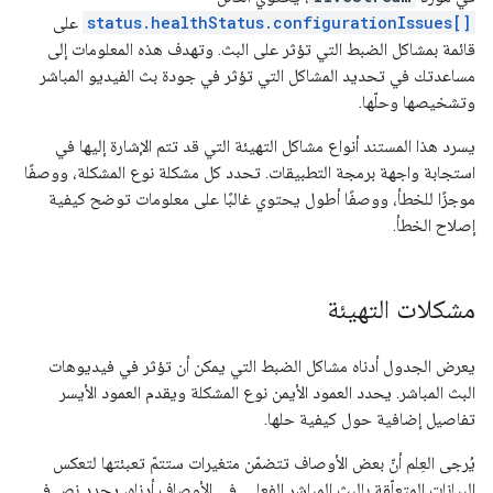
status.healthStatus.configurationIssues[]
على
قائمة بمشاكل الضبط التي تؤثر على البث. وتهدف هذه المعلومات إلى
مساعدتك في تحديد المشاكل التي تؤثر في جودة بث الفيديو المباشر
وتشخيصها وحلّها.
يسرد هذا المستند أنواع مشاكل التهيئة التي قد تتم الإشارة إليها في
استجابة واجهة برمجة التطبيقات. تحدد كل مشكلة نوع المشكلة، ووصفًا
موجزًا للخطأ، ووصفًا أطول يحتوي غالبًا على معلومات توضح كيفية
إصلاح الخطأ.
مشكلات التهيئة
يعرض الجدول أدناه مشاكل الضبط التي يمكن أن تؤثر في فيديوهات
البث المباشر. يحدد العمود الأيمن نوع المشكلة ويقدم العمود الأيسر
تفاصيل إضافية حول كيفية حلها.
يُرجى العِلم أنّ بعض الأوصاف تتضمّن متغيرات ستتمّ تعبئتها لتعكس
البيانات المتعلّقة بالبث المباشر الفعلي. في الأوصاف أدناه، يحدد نص في