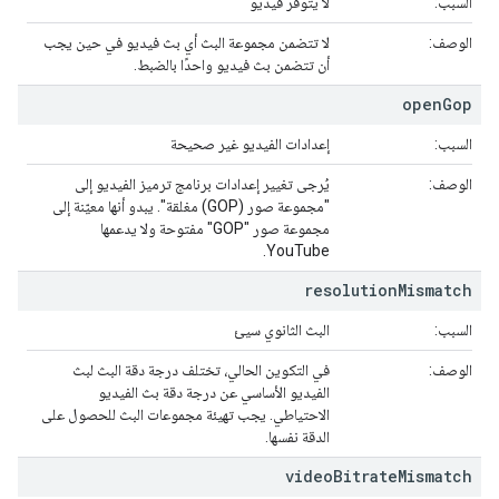
السبب:
لا يتوفر فيديو
الوصف:
لا تتضمن مجموعة البث أي بث فيديو في حين يجب
أن تتضمن بث فيديو واحدًا بالضبط.
open
Gop
السبب:
إعدادات الفيديو غير صحيحة
الوصف:
يُرجى تغيير إعدادات برنامج ترميز الفيديو إلى
"مجموعة صور (GOP) مغلقة". يبدو أنها معيّنة إلى
مجموعة صور "GOP" مفتوحة ولا يدعمها
YouTube.
resolution
Mismatch
السبب:
البث الثانوي سيئ
الوصف:
في التكوين الحالي، تختلف درجة دقة البث لبث
الفيديو الأساسي عن درجة دقة بث الفيديو
الاحتياطي. يجب تهيئة مجموعات البث للحصول على
الدقة نفسها.
video
Bitrate
Mismatch