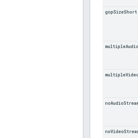
gop
Size
Short
multiple
Audi
multiple
Vide
no
Audio
Strea
no
Video
Strea