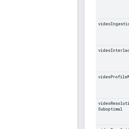
video
Ingesti
video
Interla
video
Profile
video
Resolut
Suboptimal