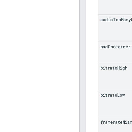
audio
Too
Many
bad
Container
bitrate
High
bitrate
Low
framerate
Mis