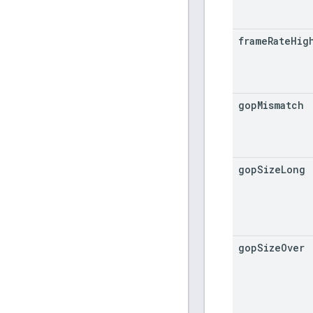
frame
Rate
Hig
gop
Mismatch
gop
Size
Long
gop
Size
Over