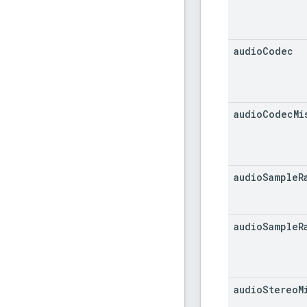
audio
Codec
audio
Codec
Mi
audio
Sample
R
audio
Sample
R
audio
Stereo
M