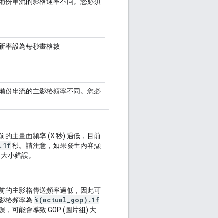
備份串流的影格速率不同。您必須
新率設為每秒畫格數
備份串流的主影格頻率不同。您必
主畫面頻率 (X 秒) 過低，目前
.1f
秒。請注意，如果發生內容擷
) 大小錯誤。
前的主影格傳送頻率過低，因此可
%(actual_gop).1f
影格頻率為
可能會導致 GOP (圖片組) 大