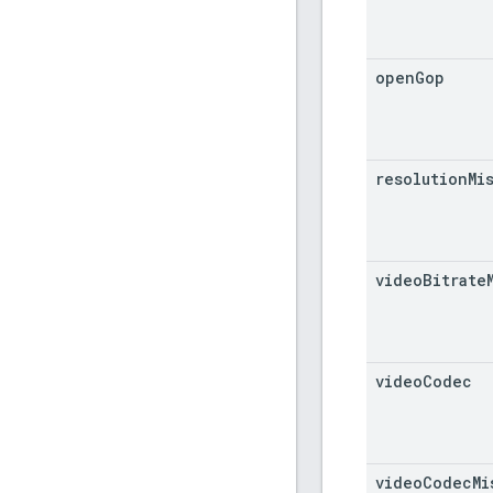
open
Gop
resolution
Mi
video
Bitrate
video
Codec
video
Codec
Mi