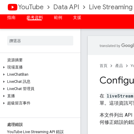
YouTube
Data API
Live Streaming
指南
參考資料
範例
支援
資源摘要
首頁
產品
Y
現場直播
Live
Chat
Ban
Configur
Live
Chat 訊息
Live
Chat 管理員
在
liveStream
直播
單。這項資訊可
超級留言事件
本文件列出 A
何修正錯誤的錯
處理錯誤
You
Tube Live Streaming API 錯誤