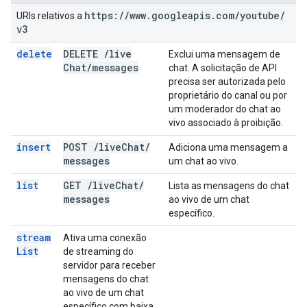
https:
/
/
www
.
googleapis
.
com
/
youtube
/
URIs relativos a
v3
delete
DELETE
/
live
Exclui uma mensagem de
Chat
/
messages
chat. A solicitação de API
precisa ser autorizada pelo
proprietário do canal ou por
um moderador do chat ao
vivo associado à proibição.
insert
POST
/
live
Chat
/
Adiciona uma mensagem a
messages
um chat ao vivo.
list
GET
/
live
Chat
/
Lista as mensagens do chat
messages
ao vivo de um chat
específico.
stream
Ativa uma conexão
List
de streaming do
servidor para receber
mensagens do chat
ao vivo de um chat
específico com baixa