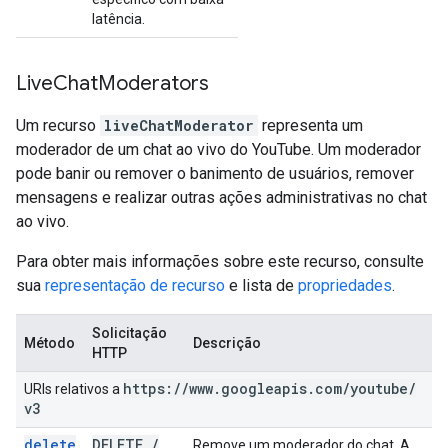
latência.
Live
Chat
Moderators
Um recurso
liveChatModerator
representa um
moderador de um chat ao vivo do YouTube. Um moderador
pode banir ou remover o banimento de usuários, remover
mensagens e realizar outras ações administrativas no chat
ao vivo.
Para obter mais informações sobre este recurso, consulte
sua
representação de recurso
e lista de
propriedades
.
Solicitação
Método
Descrição
HTTP
https:
/
/
www
.
googleapis
.
com
/
youtube
/
URIs relativos a
v3
delete
DELETE
/
Remove um moderador do chat. A