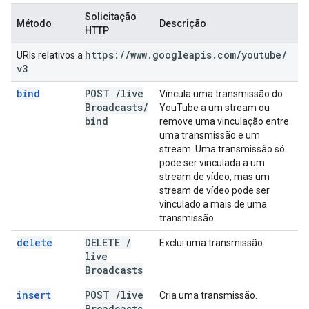
Solicitação
Método
Descrição
HTTP
https:
/
/
www
.
googleapis
.
com
/
youtube
/
URIs relativos a
v3
bind
POST
/
live
Vincula uma transmissão do
Broadcasts
/
YouTube a um stream ou
bind
remove uma vinculação entre
uma transmissão e um
stream. Uma transmissão só
pode ser vinculada a um
stream de vídeo, mas um
stream de vídeo pode ser
vinculado a mais de uma
transmissão.
delete
DELETE
/
Exclui uma transmissão.
live
Broadcasts
insert
POST
/
live
Cria uma transmissão.
Broadcasts