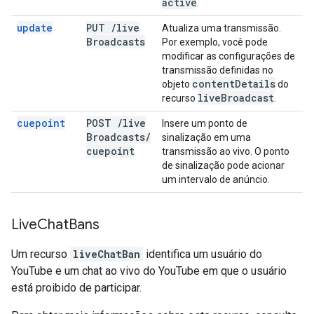
active
.
update
PUT
/
live
Atualiza uma transmissão.
Broadcasts
Por exemplo, você pode
modificar as configurações de
transmissão definidas no
content
Details
objeto
do
live
Broadcast
recurso
.
cuepoint
POST
/
live
Insere um ponto de
Broadcasts
/
sinalização em uma
cuepoint
transmissão ao vivo. O ponto
de sinalização pode acionar
um intervalo de anúncio.
Live
Chat
Bans
Um recurso
liveChatBan
identifica um usuário do
YouTube e um chat ao vivo do YouTube em que o usuário
está proibido de participar.