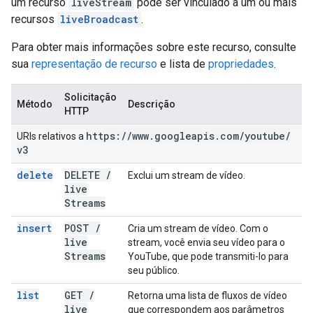
um recurso
liveStream
pode ser vinculado a um ou mais
recursos
liveBroadcast
.
Para obter mais informações sobre este recurso, consulte
sua
representação de recurso
e lista de
propriedades
.
Solicitação
Método
Descrição
HTTP
https:
/
/
www
.
googleapis
.
com
/
youtube
/
URIs relativos a
v3
delete
DELETE
/
Exclui um stream de vídeo.
live
Streams
insert
POST
/
Cria um stream de vídeo. Com o
live
stream, você envia seu vídeo para o
Streams
YouTube, que pode transmiti-lo para
seu público.
list
GET
/
Retorna uma lista de fluxos de vídeo
live
que correspondem aos parâmetros