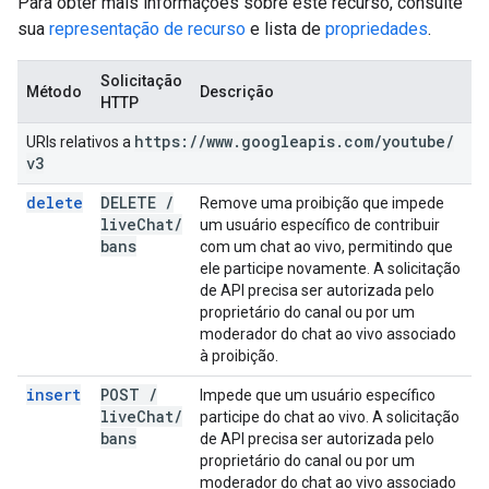
Para obter mais informações sobre este recurso, consulte
sua
representação de recurso
e lista de
propriedades
.
Solicitação
Método
Descrição
HTTP
https:
/
/
www
.
googleapis
.
com
/
youtube
/
URIs relativos a
v3
delete
DELETE
/
Remove uma proibição que impede
live
Chat
/
um usuário específico de contribuir
bans
com um chat ao vivo, permitindo que
ele participe novamente. A solicitação
de API precisa ser autorizada pelo
proprietário do canal ou por um
moderador do chat ao vivo associado
à proibição.
insert
POST
/
Impede que um usuário específico
live
Chat
/
participe do chat ao vivo. A solicitação
bans
de API precisa ser autorizada pelo
proprietário do canal ou por um
moderador do chat ao vivo associado