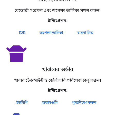
রেস্তোরাঁ সংরক্ষণ এবং অপেক্ষা তালিকা সক্ষম করুন৷
ইন্টিগ্রেশন:
E2E
অপেক্ষা তালিকা
ব্যবসা লিঙ্ক
takeout_dining
খাবারের অর্ডার
খাবার টেকআউট ও ডেলিভারি পরিষেবা চালু করুন।
ইন্টিগ্রেশন:
ইউসিপি
অফারগুলি
পুনঃনির্দেশ করুন