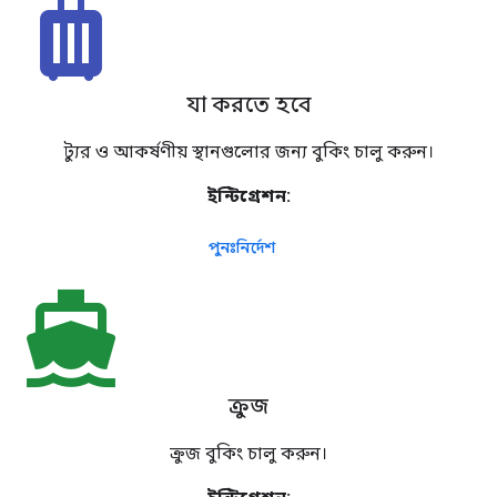
luggage
যা করতে হবে
ট্যুর ও আকর্ষণীয় স্থানগুলোর জন্য বুকিং চালু করুন।
ইন্টিগ্রেশন:
পুনঃনির্দেশ
directions_boat
ক্রুজ
ক্রুজ বুকিং চালু করুন।