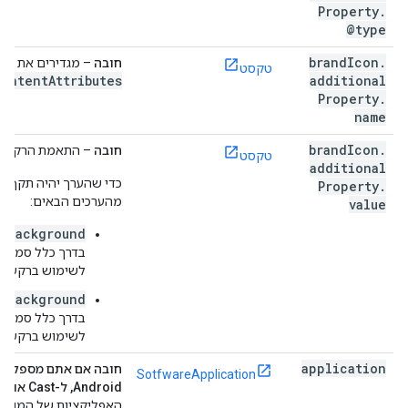
Property
.
@type
brand
Icon
.
חובה
– מגדירים את הע
טקסט
contentAttributes
additional
Property
.
name
brand
Icon
.
חובה
– התאמת הרקע.
טקסט
additional
כדי שהערך יהיה תקף, צ
Property
.
מהערכים הבאים:
value
rkBackground
בדרך כלל סמל 
לשימוש ברקע כה
htBackground
בדרך כלל סמל 
לשימוש ברקע בה
application
SotfwareApplication
Android, ל-Cast או ל-AndroidTV
האפליקציות של המותג 