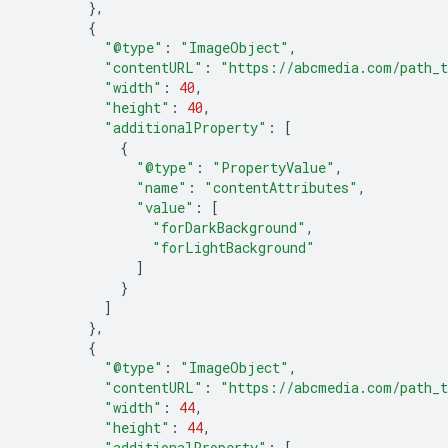
},
{
"@type"
:
"ImageObject"
,
"contentURL"
:
"https://abcmedia.com/path_t
"width"
:
40
,
"height"
:
40
,
"additionalProperty"
:
[
{
"@type"
:
"PropertyValue"
,
"name"
:
"contentAttributes"
,
"value"
:
[
"forDarkBackground"
,
"forLightBackground"
]
}
]
},
{
"@type"
:
"ImageObject"
,
"contentURL"
:
"https://abcmedia.com/path_t
"width"
:
44
,
"height"
:
44
,
"additionalProperty"
:
[