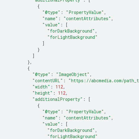
{
"@type"
:
"PropertyValue"
,
"name"
:
"contentAttributes"
,
"value"
:
[
"forDarkBackground"
,
"forLightBackground"
]
}
]
},
{
"@type"
:
"ImageObject"
,
"contentURL"
:
"https://abcmedia.com/path_t
"width"
:
112
,
"height"
:
112
,
"additionalProperty"
:
[
{
"@type"
:
"PropertyValue"
,
"name"
:
"contentAttributes"
,
"value"
:
[
"forDarkBackground"
,
"forLightBackground"