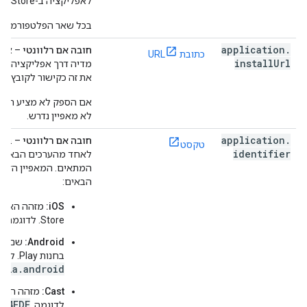
לאפליקציה ב-App Store ובחנות Play.
בכל שאר הפלטפורמות, ה
application
.
חובה אם רלוונטי
– אם 
כתובת URL
install
Url
את זה כקישור לקובץ ה-APK ל-AndroidTV.
לא מאפיין נדרש.
application
.
חובה אם רלוונטי
– בפל
טקסט
identifier
לאחד מהערכים הבאים, 
המתאים. המאפיין הזה 
הבאים:
iOS:
5
Store. לדוגמה,
Android:
בחנות Play. לדוגמה:
edia.android
Cast:
DA4FDE
לדוגמה,