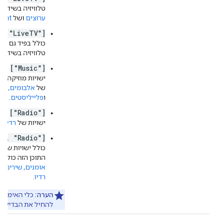
טלוויזיה בשידור 
ערוצים
ושל
vent
", "LiveTV"]
טלוויזיה בשידור ח
["Music"]
– ה
ישויות מוזיקה. ה
של
אלבומים, אומ
ו
פלייליסטים
.
["Radio"]
– ה
ישויות של
רדיו
.
c", "Radio"]
כולל ישויות של מ
התוכן הזה כולל 
אומנים, שירים
,
פ
רדיו
.
הערה:
כלי האימות 
להחיל את הבדיקות