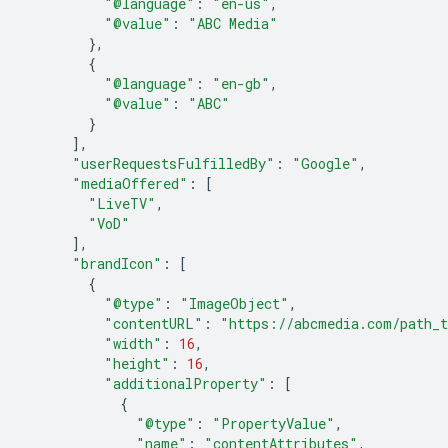
"@language"
:
"en-us"
,
"@value"
:
"ABC Media"
},
{
"@language"
:
"en-gb"
,
"@value"
:
"ABC"
}
],
"userRequestsFulfilledBy"
:
"Google"
,
"mediaOffered"
:
[
"LiveTV"
,
"VoD"
],
"brandIcon"
:
[
{
"@type"
:
"ImageObject"
,
"contentURL"
:
"https://abcmedia.com/path_t
"width"
:
16
,
"height"
:
16
,
"additionalProperty"
:
[
{
"@type"
:
"PropertyValue"
,
"name"
:
"contentAttributes"
,