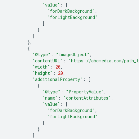
"value"
:
[
"forDarkBackground"
,
"forLightBackground"
]
}
]
},
{
"@type"
:
"ImageObject"
,
"contentURL"
:
"https://abcmedia.com/path_t
"width"
:
20
,
"height"
:
20
,
"additionalProperty"
:
[
{
"@type"
:
"PropertyValue"
,
"name"
:
"contentAttributes"
,
"value"
:
[
"forDarkBackground"
,
"forLightBackground"
]
}
]