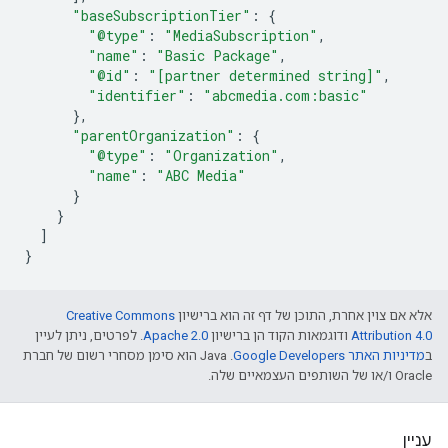
"baseSubscriptionTier"
:
{
"@type"
:
"MediaSubscription"
,
"name"
:
"Basic Package"
,
"@id"
:
"[partner determined string]"
,
"identifier"
:
"abcmedia.com:basic"
},
"parentOrganization"
:
{
"@type"
:
"Organization"
,
"name"
:
"ABC Media"
}
}
]
}
אלא אם צוין אחרת, התוכן של דף זה הוא ברישיון
Creative Commons
Attribution 4.0
ודוגמאות הקוד הן ברישיון
Apache 2.0
. לפרטים, ניתן לעיין
ב
מדיניות האתר Google Developers‏
.‏ Java הוא סימן מסחרי רשום של חברת
Oracle ו/או של השותפים העצמאיים שלה.
עניין