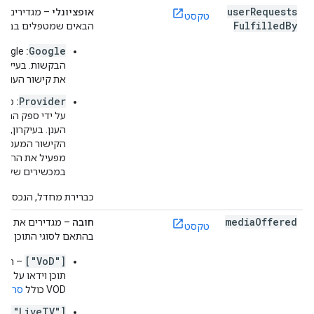
user
Requests
אופציונלי
– מגדירים א
טקסט
Fulfilled
By
הבאים שמטפלים בבקש
Google
:
את קישור העומק
Provider
:
כל 
על ידי ספק התוכ
הענן. בעיקרון, 
הקישור המעמיק 
מפעיל את ההפעל
במכשירים שלו.
כברירת מחדל, הנכס הזה
media
Offered
חובה
– מגדירים את אח
טקסט
בהתאם לסוגי התוכן בקט
["VoD"]
– הספק
VOD כולל
סרטים
["LiveTV"]
– 