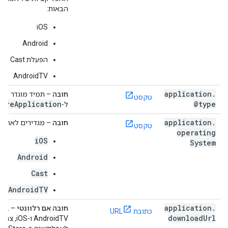
הבאות:
iOS
Android
הפעלת Cast
AndroidTV
application
.
חובה
– תמיד מוגדר
טקסט
wareApplication
@type
ל-
application
.
חובה
– מגדירים לאחת 
טקסט
operating
iOS
System
Android
Cast
AndroidTV
application
.
חובה אם רלוונטי
כתובת URL
download
Url
AndroidTV