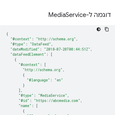
דוגמה ל-Media
Service
{
"@context"
:
"http://schema.org"
,
"@type"
:
"DataFeed"
,
"dateModified"
:
"2018-07-20T00:44:51Z"
,
"dataFeedElement"
:
[
{
"@context"
:
[
"http://schema.org"
,
{
"@language"
:
"en"
}
],
"@type"
:
"MediaService"
,
"@id"
:
"https://abcmedia.com"
,
"name"
:
[
{