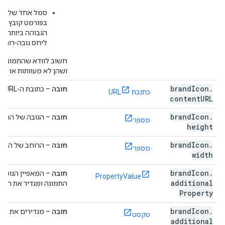
סמל אחד של מי
הגבוהה ביותר שז
ליחס גובה-רוחב)
ושהן לא מעוותות או מפ
brand
Icon
.
חובה
– כתובת ה-URL של התמונה.
כתובת URL
content
URL
brand
Icon
.
חובה
– הגובה של התמונ
מספר
height
brand
Icon
.
חובה
– הרוחב של התמו
מספר
width
brand
Icon
.
חובה
– המאפיין הנוסף 
PropertyValue
additional
התמונה ומגדיר את השי
Property
brand
Icon
.
חובה
– מגדירים את הע
טקסט
additional