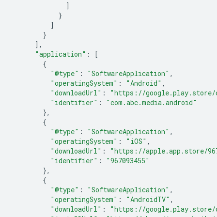
]
}
]
}
],
"application"
:
[
{
"@type"
:
"SoftwareApplication"
,
"operatingSystem"
:
"Android"
,
"downloadUrl"
:
"https://google.play.store/
"identifier"
:
"com.abc.media.android"
},
{
"@type"
:
"SoftwareApplication"
,
"operatingSystem"
:
"iOS"
,
"downloadUrl"
:
"https://apple.app.store/96
"identifier"
:
"967093455"
},
{
"@type"
:
"SoftwareApplication"
,
"operatingSystem"
:
"AndroidTV"
,
"downloadUrl"
:
"https://google.play.store/