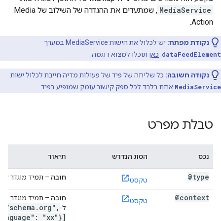
MediaService
, שמתעדים את ההגדרה של השילוב של Media
Action.
נקודת מפתח:
יש לכלול את הישות MediaService במערך
dataFeedElement
.
כאן
תוכלו למצוא דוגמה.
נקודה חשובה:
כל שליחה של פיד של פעולות מדיה חייבת לכלול ישות
MediaService
אחת בלבד לכל ספק קישור עומק שמופיע בפיד.
טבלת מפרט
נכס
הסוג הנדרש
תיאור
e
@type
חובה
– תמיד מוגדר ל-
טקסט
@context
חובה
– תמיד מוגדר
טקסט
://schema.org",
ל-
language": "xx"}]