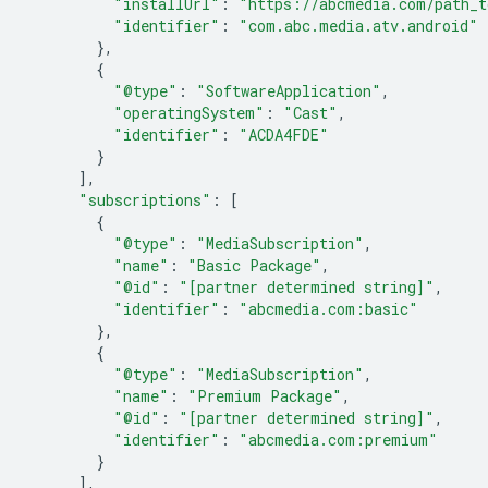
"installUrl"
:
"https://abcmedia.com/path_t
"identifier"
:
"com.abc.media.atv.android"
},
{
"@type"
:
"SoftwareApplication"
,
"operatingSystem"
:
"Cast"
,
"identifier"
:
"ACDA4FDE"
}
],
"subscriptions"
:
[
{
"@type"
:
"MediaSubscription"
,
"name"
:
"Basic Package"
,
"@id"
:
"[partner determined string]"
,
"identifier"
:
"abcmedia.com:basic"
},
{
"@type"
:
"MediaSubscription"
,
"name"
:
"Premium Package"
,
"@id"
:
"[partner determined string]"
,
"identifier"
:
"abcmedia.com:premium"
}
],