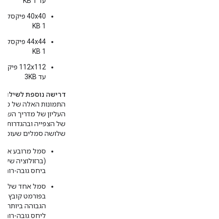
עד 1 KB
40x40 פיקסל
1 KB
44x44 פיקסל
1 KB
112x112 
עד 3KB
דרישה נוספת לשילובים עם  TV
התמונות האלה של סמל 
העליון של מדריך השידו
שלושה סמלים שעומדים
ביחס גובה-רוחב של 
סמל אחד של סימן
הגבוהה ביותר שז
ליחס גובה-רוחב)