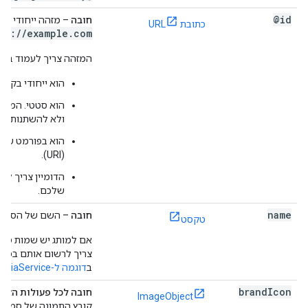
@id
חובה
– מזהה ייחודי של 
כתובת URL
ps://example.com
המזהה צריך לעמוד בדר
הוא ייחודי בקטלוג
הוא סטטי. המזהה
ולא להשתנות לאו
הוא בפורמט של
(URI).
הדומיין צריך להי
שלכם.
name
חובה
– השם של הספק.
טקסט
אם למותג יש שמות ספציפ
צריך לרשום אותם במערך
ב
דוגמה ל-MediaService
brand
Icon
חובה לכל פעולות הצפי
ImageObject
קובץ התמונה של סמל ה