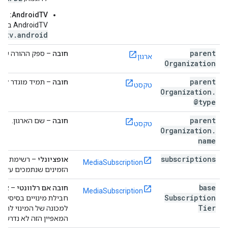
AndroidTV:
שם 
AndroidTV בחנות Play. לדוגמה:
.atv.android
parent
חובה
– ספק ההורה של 
ארגון
Organization
n
parent
חובה
– תמיד מוגדר ל-
טקסט
Organization
.
@type
parent
חובה
– שם הארגון.
טקסט
Organization
.
name
ns
subscriptions
אופציונלי
– רשימת
MediaSubscription
הזמינים שנתמכים על יד
base
חובה אם רלוונטי
– אם י
MediaSubscription
Subscription
חבילת מינויים בסיסית, 
Tier
למכונה של המינוי לתוכן
המאפיין הזה לא נדרש 