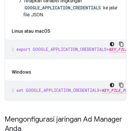
Tetapkan variabel lingkungan
GOOGLE_APPLICATION_CREDENTIALS
ke jalur
file JSON.
Linux atau mac
OS
export
GOOGLE_APPLICATION_CREDENTIALS
=
KEY_FILE_
Windows
set
GOOGLE_APPLICATION_CREDENTIALS
=
KEY_FILE_PAT
Mengonfigurasi jaringan Ad Manager
Anda