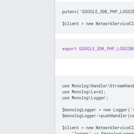
putenv('GOOGLE_SDK_PHP_LOGGI
$client = new NetworkServiceC
export
GOOGLE_SDK_PHP_LOGGIN
use Monolog\Handler\StreamHan
use Monolog\Level;
use Monolog\Logger;
$monologLogger = new Logger('
$monologLogger->pushHandler(n
$client = new NetworkServiceC
    'logger' => $monologLogge