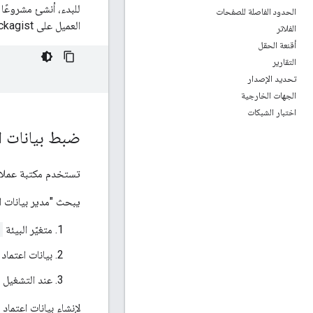
الحدود الفاصلة للصفحات
العميل على Packagist بتنسيق
الفلاتر
أقنعة الحقل
التقارير
تحديد الإصدار
الجهات الخارجية
اختبار الشبكات
ضبط بيانات ال
تستخدم مكتبة عملاء PHP بروتوكول Auth2
يبحث "مدير بيانات اع
متغيّر البيئة
بيانات اعتماد المس
عند التشغيل على Google Cloud، يتم إرفاق حساب الخدمة ب
لإنشاء بيانات اعتماد ADC وضبطها، يُرجى الاطّلاع على مقالة