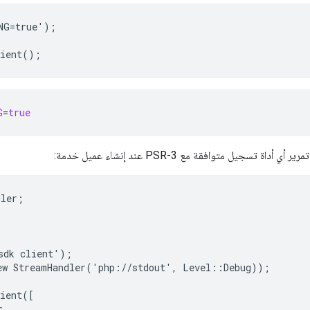
NG=true');
lient();
G
=
true
أداة تسجيل متوافقة مع PSR-3 عند إنشاء عميل خدمة:
dler;
sdk client');
ew StreamHandler('php://stdout', Level::Debug));
lient([
r