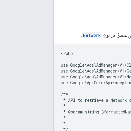
.
Network
<
?php
use Google\Ads\AdManager\V1\C
use Google\Ads\AdManager\V1\G
use Google\Ads\AdManager\V1\N
use Google\ApiCore\ApiExcepti
/**
 * API to retrieve a Network 
 *
 * @param string $formattedNa
 *                           
 *                           
 */