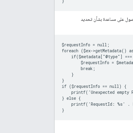
}
ول على مساعدة بشأن تحديد
$requestInfo = null;
foreach ($ex->getMetadata() a
    if($metadata["@type"] ===
        $requestInfo = $metad
        break;
    }
}
if ($requestInfo == null) {
    printf('Unexpected empty 
} else {
    printf('RequestId: %s' . 
}