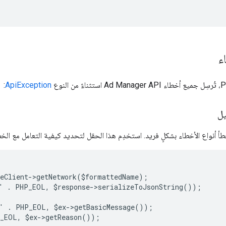
ء
:
ApiException
يل
أ أنواع الأخطاء بشكلٍ فريد. استخدِم هذا الحقل لتحديد كيفية التعامل مع الخط
ceClient->getNetwork($formattedName);
' . PHP_EOL, $response->serializeToJsonString());
' . PHP_EOL, $ex->getBasicMessage());
_EOL, $ex->getReason());