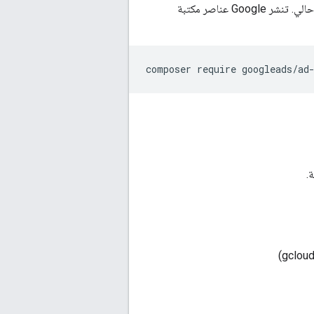
للبدء، أنشئ مشروعًا جديدًا في بيئة تطوير البرامج (IDE) التي تختارها أو أضِف التبعية إلى مشروع حالي. تنشر Google عناصر مكتبة
composer
require