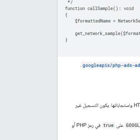
 */
function callSample(): void
{
    $formattedName = NetworkS
    get_network_sample($forma
}
.
googleapis/php-ads-a
تتوافق مكتبة برامج العملاء في PHP مع أدوات التسجيل المتوافقة مع PSR-3 لتسجيل طلبات HTTP واستجاباتها. يكون التسجيل غير
GOOGL
على
true
في رمز PHP أو