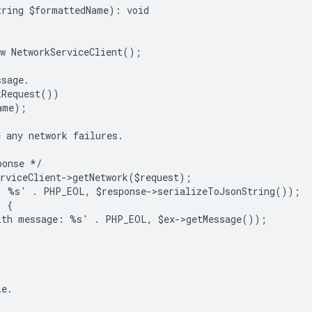
tring $formattedName): void
ew NetworkServiceClient();
ssage.
kRequest())
ame);
e any network failures.
ponse */
erviceClient->getNetwork($request);
: %s' . PHP_EOL, $response->serializeToJsonString());
) {
ith message: %s' . PHP_EOL, $ex->getMessage());
le.