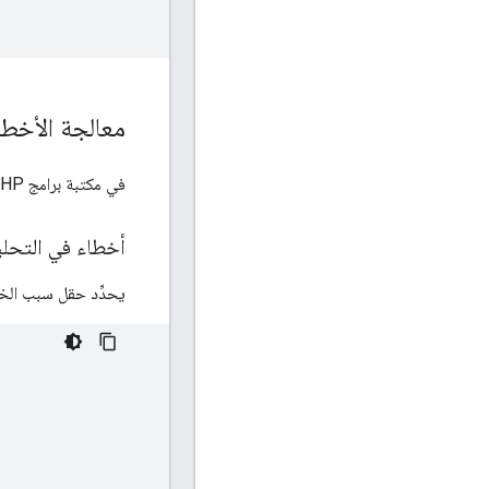
معالجة الأخطا
في مكتبة برامج PHP، تُرسِل جميع أخطاء Ad Manager API استثناءً من النوع
أخطاء في التحل
يحدِّد حقل سبب الخط