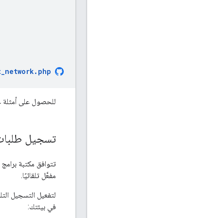
t_network.php
للحصول على أمثلة على 
تسجيل طلبات HTTP واستجابا
مفعَّل تلقائيًا.
لتفعيل التسجيل التل
في بيئتك: