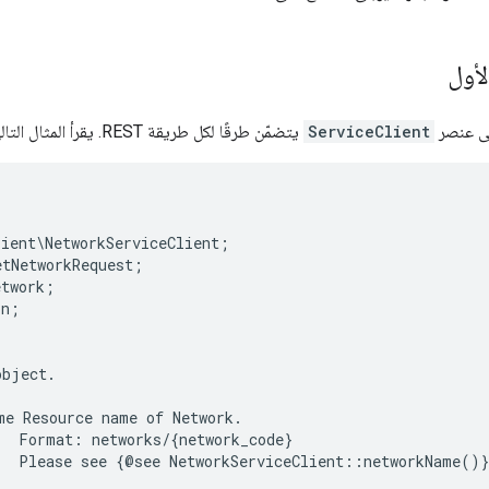
أول
ى عنصر
ServiceClient
يتضمّن طرقًا لكل طريقة REST. يقرأ المثال التالي عنصرًا من نوع
lient\NetworkServiceClient;
etNetworkRequest;
etwork;
on;
object.
me Resource name of Network.
   Format: networks/{network_code}
   Please see {@see NetworkServiceClient::networkName()}