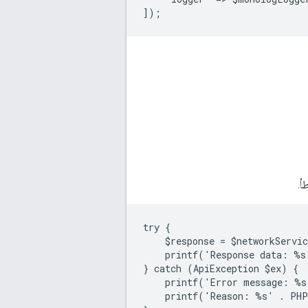
]);
أ.
try {
    $response = $networkServi
    printf('Response data: %s
} catch (ApiException $ex) {
    printf('Error message: %s
    printf('Reason: %s' . PHP