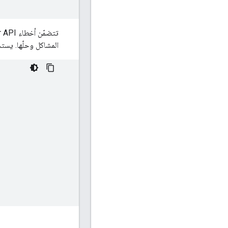
تتضمّن أخطاء Ad Manager API أيضًا
المشاكل وحلّها. يستخ