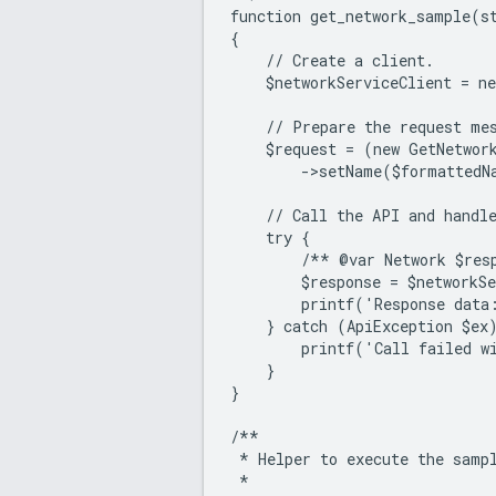
function get_network_sample(s
{
    // Create a client.
    $networkServiceClient = n
    // Prepare the request me
    $request = (new GetNetwor
        ->setName($formattedN
    // Call the API and handl
    try {
        /** @var Network $res
        $response = $networkS
        printf('Response data
    } catch (ApiException $ex
        printf('Call failed w
    }
}
/**
 * Helper to execute the samp
 *