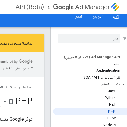
API (Beta)
Ad Manager
الأدلة
المرجع
الدعم
لمناقشة منتجاتنا وتقديم ملاحظات بشأنها، انضم
Ad Manager API (الإصدار التجريبي)
البدء
تتضمّن بعض الأخطاء.
Authentication
نقل البيانات من SOAP API
مكتبات العملاء
الصفحة الرئيسية
ال
Java
PHP
Python
bookmark_border
.
NET
PHP
Ruby
توفّر Google مكتبة عملاء PHP للتفاعل مع Ad Manager API. ننصحك باستخدام مكتبة العميل مع
Node
.
js