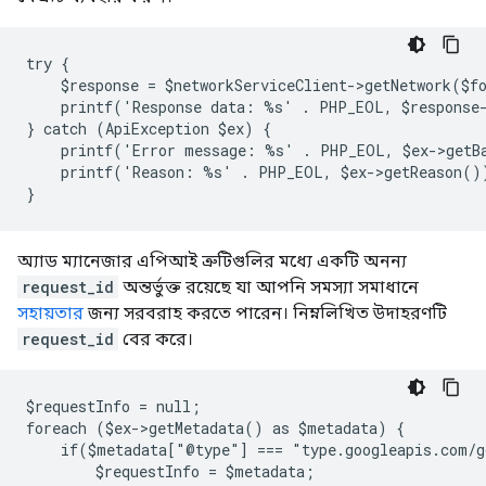
try {
    $response = $networkServiceClient->getNetwork($f
    printf('Response data: %s' . PHP_EOL, $response
} catch (ApiException $ex) {
    printf('Error message: %s' . PHP_EOL, $ex->getB
    printf('Reason: %s' . PHP_EOL, $ex->getReason()
}
অ্যাড ম্যানেজার এপিআই ত্রুটিগুলির মধ্যে একটি অনন্য
request_id
অন্তর্ভুক্ত রয়েছে যা আপনি সমস্যা সমাধানে
সহায়তার
জন্য সরবরাহ করতে পারেন। নিম্নলিখিত উদাহরণটি
request_id
বের করে।
$requestInfo = null;
foreach ($ex->getMetadata() as $metadata) {
    if($metadata["@type"] === "type.googleapis.com/g
        $requestInfo = $metadata;