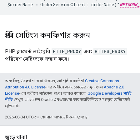
$orderName = OrderServiceClient::orderName("
NETWORK_
প্রক্সি সেটিংস কনফিগার করুন
PHP ক্লায়েন্ট লাইব্রেরি
HTTP_PROXY
এবং
HTTPS_PROXY
পরিবেশ সেটিংসকে সম্মান করে।
অন্য কিছু উল্লেখ না করা থাকলে, এই পৃষ্ঠার কন্টেন্ট
Creative Commons
Attribution 4.0 License
-এর অধীনে এবং কোডের নমুনাগুলি
Apache 2.0
License
-এর অধীনে লাইসেন্স প্রাপ্ত। আরও জানতে,
Google Developers সাইট
নীতি
দেখুন। Java হল Oracle এবং/অথবা তার অ্যাফিলিয়েট সংস্থার রেজিস্টার্ড
ট্রেডমার্ক।
2026-08-04 UTC-তে শেষবার আপডেট করা হয়েছে।
জুড়ে থাকা