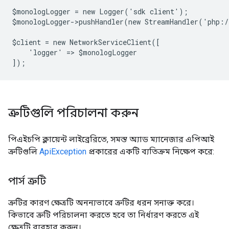
$monologLogger = new Logger('sdk client');
$monologLogger->pushHandler(new StreamHandler('php:
$client = new NetworkServiceClient([
    'logger' => $monologLogger
]);
ত্রুটিগুলি পরিচালনা করুন
পিএইচপি ক্লায়েন্ট লাইব্রেরিতে, সমস্ত অ্যাড ম্যানেজার এপিআই
ত্রুটিগুলি
ApiException
প্রকারের একটি ব্যতিক্রম নিক্ষেপ করে:
পার্স ত্রুটি
ত্রুটির কারণ ক্ষেত্রটি অনন্যভাবে ত্রুটির ধরন সনাক্ত করে।
কিভাবে ত্রুটি পরিচালনা করতে হবে তা নির্ধারণ করতে এই
ক্ষেত্রটি ব্যবহার করুন।