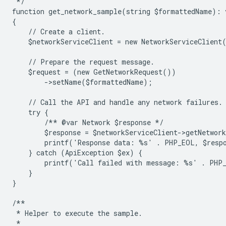
 */
function get_network_sample(string $formattedName): 
{
    // Create a client.
    $networkServiceClient = new NetworkServiceClient
    // Prepare the request message.
    $request = (new GetNetworkRequest())
        ->setName($formattedName);
    // Call the API and handle any network failures.
    try {
        /** @var Network $response */
        $response = $networkServiceClient->getNetwor
        printf('Response data: %s' . PHP_EOL, $resp
    } catch (ApiException $ex) {
        printf('Call failed with message: %s' . PHP
    }
}
/**
 * Helper to execute the sample.
 *