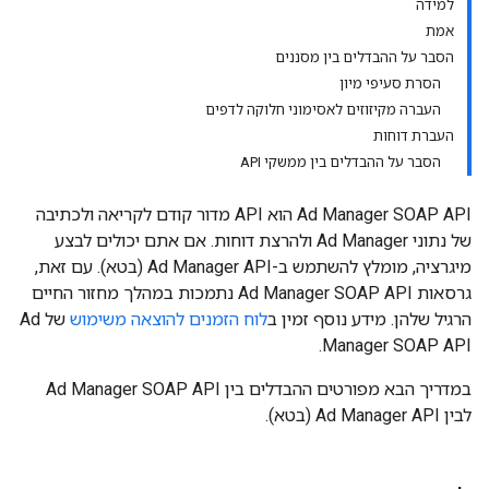
למידה
אמת
הסבר על ההבדלים בין מסננים
הסרת סעיפי מיון
העברה מקיזוזים לאסימוני חלוקה לדפים
העברת דוחות
הסבר על ההבדלים בין ממשקי API
‫Ad Manager SOAP API הוא API מדור קודם לקריאה ולכתיבה
של נתוני Ad Manager ולהרצת דוחות. אם אתם יכולים לבצע
מיגרציה, מומלץ להשתמש ב-Ad Manager API (בטא). עם זאת,
גרסאות Ad Manager SOAP API נתמכות במהלך מחזור החיים
הרגיל שלהן. מידע נוסף זמין ב
לוח הזמנים להוצאה משימוש
של Ad
Manager SOAP API.
במדריך הבא מפורטים ההבדלים בין Ad Manager SOAP API
לבין Ad Manager API (בטא).