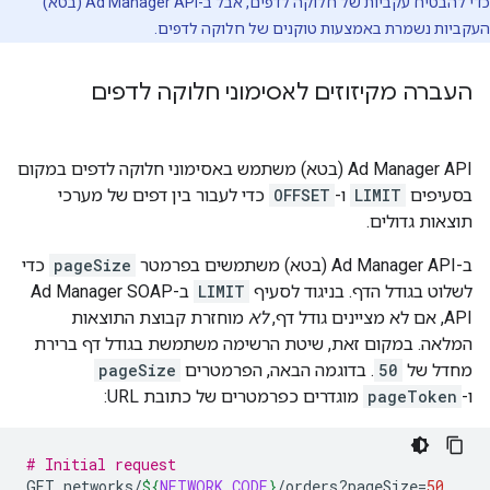
כדי להבטיח עקביות של חלוקה לדפים, אבל ב-Ad Manager API (בטא)
העקביות נשמרת באמצעות טוקנים של חלוקה לדפים.
העברה מקיזוזים לאסימוני חלוקה לדפים
‫Ad Manager API (בטא) משתמש באסימוני חלוקה לדפים במקום
בסעיפים
LIMIT
ו-
OFFSET
כדי לעבור בין דפים של מערכי
תוצאות גדולים.
ב-Ad Manager API (בטא) משתמשים בפרמטר
pageSize
כדי
לשלוט בגודל הדף. בניגוד לסעיף
LIMIT
ב-Ad Manager SOAP
API, אם לא מציינים גודל דף,
לא
מוחזרת קבוצת התוצאות
המלאה. במקום זאת, שיטת הרשימה משתמשת בגודל דף ברירת
מחדל של
50
. בדוגמה הבאה, הפרמטרים
pageSize
ו-
pageToken
מוגדרים כפרמטרים של כתובת URL:
# Initial request
GET
networks/
${
NETWORK_CODE
}
/orders?pageSize
=
50