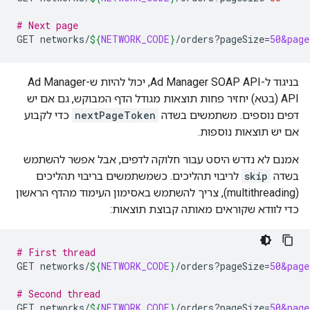
# Next page
GET
networks/
${
NETWORK_CODE
}
/orders?pageSize
=
50&page
בניגוד ל-Ad Manager SOAP API, יכול להיות ש-Ad Manager
API (בטא) יחזיר פחות תוצאות מגודל הדף המבוקש, גם אם יש
דפים נוספים. משתמשים בשדה
nextPageToken
כדי לקבוע
אם יש תוצאות נוספות.
אמנם לא נדרש היסט עבור חלוקה לדפים, אבל אפשר להשתמש
בשדה
skip
לריבוי תהליכים. כשמשתמשים בריבוי תהליכים
(multithreading), צריך להשתמש באסימון העימוד מהדף הראשון
כדי לוודא שקוראים מאותה קבוצת תוצאות:
# First thread
GET
networks/
${
NETWORK_CODE
}
/orders?pageSize
=
50&page
# Second thread
GET
networks/
${
NETWORK_CODE
}
/orders?pageSize
=
50&page