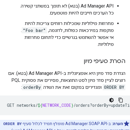
‫Ad Manager API (בטא) לא תומך במשתני קשירה.
כל הערכים חייבים להיות מוטמעים.
מחרוזות מילוליות שמכילות רווחים צריכות להיות
מוקפות במירכאות כפולות, לדוגמה,
"Foo bar"
.
אי אפשר להשתמש בגרשיים כדי לתחום מחרוזות
מילוליות.
הסרת סעיפי מיון
הגדרת סדר מיון היא אופציונלית ב-Ad Manager API (בטא). אם
רוצים לציין סדר מיון לסט התוצאות, מסירים את פסוקית PQL‏
ORDER BY
ומגדירים במקום זאת את השדה
orderBy
:
GET
networks/
${
NETWORK_CODE
}
/orders?orderBy
=
הערה:
ב-Ad Manager SOAP API מומלץ תמיד לכלול סעיף
ORDER BY