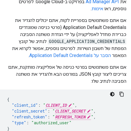
את
Ad Manager API
בפרויקט ב-Google Cloud. לפרטים
נוספים, ראו
אימות
.
אם אתם משתמשים בספריית לקוח, אתם יכולים להגדיר את
Application Default Credentials (פרטי כניסה שמוגדרים
כברירת מחדל לאפליקציה) על ידי הגדרת משתנה הסביבה
GOOGLE_APPLICATION_CREDENTIALS
לנתיב של קובץ
המפתח של חשבון השירות. לפרטים נוספים, אפשר לקרוא את
המאמר
הסבר על Application Default Credentials
.
אם אתם משתמשים בפרטי כניסה של אפליקציה מותקנת, אתם
צריכים ליצור קובץ JSON בפורמט הבא ולהגדיר את משתנה
הסביבה לנתיב שלו:
{
"client_id"
:
"
CLIENT_ID
"
,
"client_secret"
:
"
CLIENT_SECRET
"
,
"refresh_token"
:
"
REFRESH_TOKEN
"
,
"type"
:
"authorized_user"
}