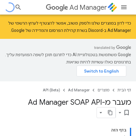
Ad Manager
כדי לדון במוצרים שלנו ולספק משוב, אפשר להצטרף לערוץ הרשמי של
Ad Manager ב-Discord בשרת
קהילת הפרסום והמדידה של Google
.
‫Google משתמשת בטכנולוגיית AI כדי לתרגם תוכן לשפה המועדפת עליך.
בתרגומים כאלו עשויות להיות שגיאות.
דף הבית
מוצרים
Ad Manager
API (Beta)
מעבר מ-Ad Manager SOAP API
bookmark_border
בדף הזה