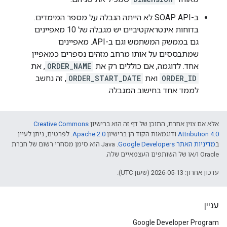
ב-SOAP API לא הייתה הגבלה על מספר המימדים.
בדוחות אינטראקטיביים יש מגבלה של 10 מאפיינים
גם בממשק המשתמש וגם ב-API. מאפיינים
שמתבססים על אותו מרחב מזהים נספרים כמאפיין
אחד. לדוגמה, אם כוללים רק את
ORDER_NAME
, את
ORDER_ID
ואת
ORDER_START_DATE
, זה נחשב
לממד אחד בחישוב המגבלה.
אלא אם צוין אחרת, התוכן של דף זה הוא ברישיון
Creative Commons
Attribution 4.0
ודוגמאות הקוד הן ברישיון
Apache 2.0
. לפרטים, ניתן לעיין
ב
מדיניות האתר Google Developers‏
.‏ Java הוא סימן מסחרי רשום של חברת
Oracle ו/או של השותפים העצמאיים שלה.
עדכון אחרון: 2026-05-13 (שעון UTC).
עניין
Google Developer Program