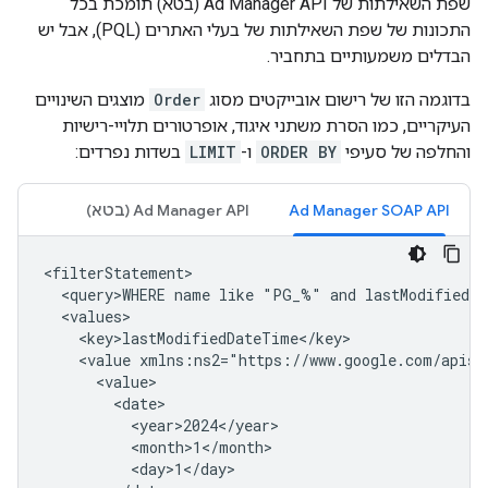
שפת השאילתות של Ad Manager API (בטא) תומכת בכל
התכונות של שפת השאילתות של בעלי האתרים (PQL), אבל יש
הבדלים משמעותיים בתחביר.
בדוגמה הזו של רישום אובייקטים מסוג
Order
מוצגים השינויים
העיקריים, כמו הסרת משתני איגוד, אופרטורים תלויי-רישיות
והחלפה של סעיפי
ORDER BY
ו-
LIMIT
בשדות נפרדים:
Ad Manager SOAP API
‫Ad Manager API (בטא)
<query>WHERE
name
like
"PG_%"
and
lastModifiedD
<value
xmlns:ns2="https://www.google.com/apis/