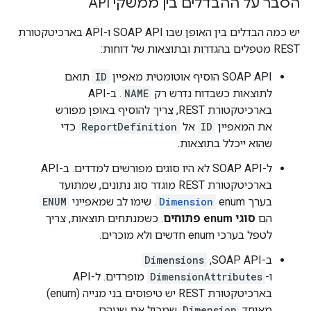
הסבר על ההבדלים בין ממשקי API
יש כמה הבדלים בין האופן שבו SOAP API ו-API בארכיטקטורת
REST מטפלים בהגדרות ובתוצאות של דוחות:
‫SOAP API הוסיף אוטומטית מאפיין
ID
תואם
לתוצאות כשבדוח נדרש רק
NAME
. ב-API
בארכיטקטורת REST, צריך להוסיף באופן מפורש
את המאפיין
ID
אל
ReportDefinition
כדי
שהוא ייכלל בתוצאות.
ל-SOAP API לא היו סוגים מפורשים למדדים. ב-API
בארכיטקטורת REST מוגדר סוג נתונים, שמתועד
בערך enum‏
Dimension
. שימו לב שמאפייני
ENUM
הם
סוגי enum פתוחים
. כשמנתחים תוצאות, צריך
לטפל בערכי enum חדשים ולא מוכרים.
ב-SOAP API,‏
Dimensions
ו-
DimensionAttributes
מופרדים. ל-API
בארכיטקטורת REST יש טיפוסים בני מנייה (enum)
מאוחד
Dimension
שמכיל את שניהם.