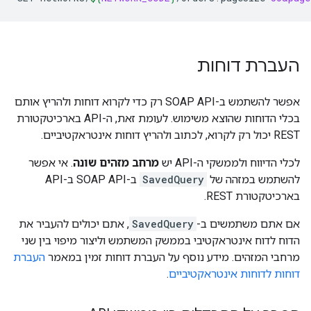
העברת דוחות
אפשר להשתמש ב-SOAP API רק כדי לקרוא דוחות ולהריץ אותם
בכלי הדוחות שהוצא משימוש. לעומת זאת, ה-API בארכיטקטורת
REST יכול רק לקרוא, לכתוב ולהריץ דוחות אינטראקטיביים.
לכלי הדיווח ולממשקי ה-API יש
מרחב מזהים שונה
. אי אפשר
להשתמש במזהה של
SavedQuery
ב-SOAP API ב-API
בארכיטקטורת REST.
אם אתם משתמשים ב-
SavedQuery
, אתם יכולים להעביר את
הדוח לדוח אינטראקטיבי בממשק המשתמש וליצור מיפוי בין שני
מרחבי המזהים. מידע נוסף על העברת דוחות זמין במאמר
העברת
דוחות לדוחות אינטראקטיביים
.