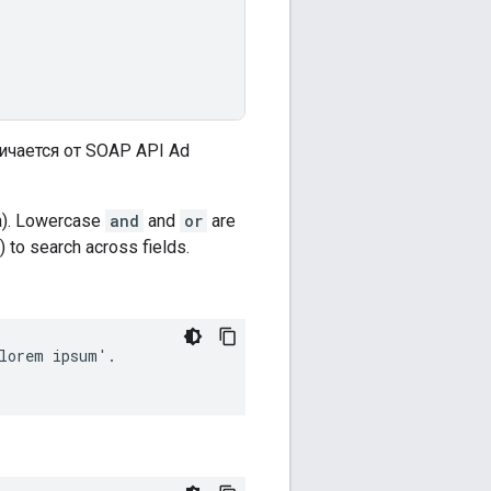
ичается от SOAP API Ad
a). Lowercase
and
and
or
are
) to search across fields.
lorem ipsum'.
