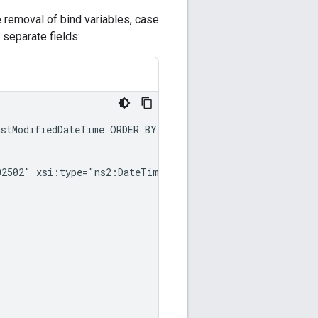
 removal of bind variables, case
separate fields:
astModifiedDateTime
ORDER
BY
id
ASC
LIMIT
02502"