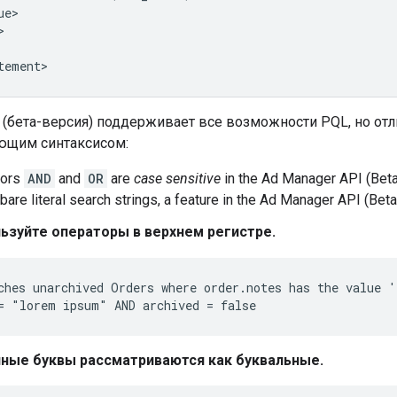
 (бета-версия) поддерживает все возможности PQL, но отл
ющим синтаксисом:
tors
AND
and
OR
are
case sensitive
in the Ad Manager API (Bet
bare literal search strings, a feature in the Ad Manager API (Beta
ьзуйте операторы в верхнем регистре.
ches unarchived Orders where order.notes has the value '
ные буквы рассматриваются как буквальные.