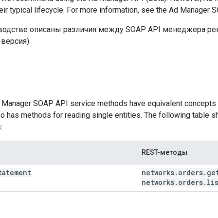
eir typical lifecycle. For more information, see the Ad Manager
водстве описаны различия между SOAP API менеджера р
версия).
 Manager SOAP API service methods have equivalent concepts 
o has methods for reading single entities. The following table
:
REST-методы
tatement
networks
.
orders
.
ge
networks
.
orders
.
li