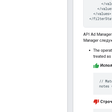
</values>

API Ad Manager
Manager следу
The opera
treated as 
Испол
// Mat
Строч