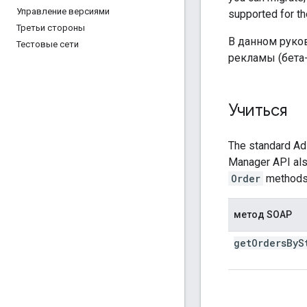
Управление версиями
supported for th
Третьи стороны
В данном руко
Тестовые сети
рекламы (бета-
Учиться
The standard Ad
Manager API als
Order
methods
метод SOAP
get
Orders
By
S