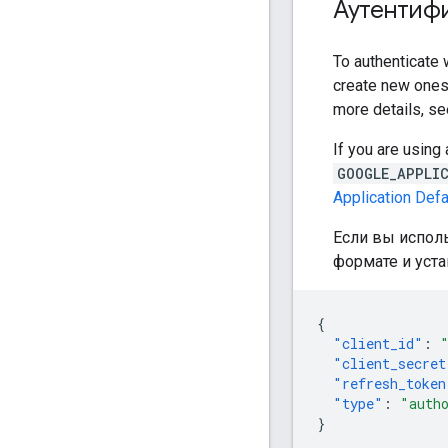
Аутентиф
To authenticate
create new ones.
more details, s
If you are using 
GOOGLE_APPLI
Application Defa
Если вы испол
формате и уста
{
"client_id"
:
"client_secret
"refresh_token
"type"
:
"auth
}