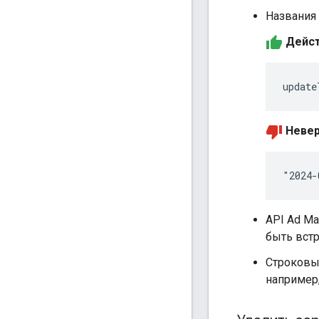
Названия 
Дейст
Невер
API Ad Ma
быть вст
Строковы
например