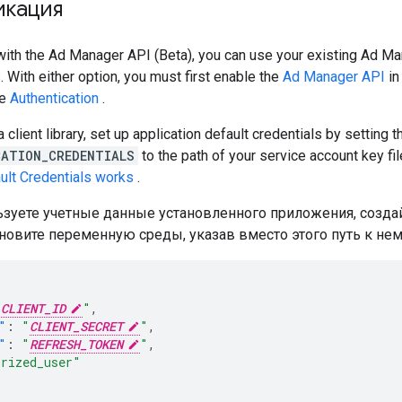
икация
 with the Ad Manager API (Beta), you can use your existing Ad M
 With either option, you must first enable the
Ad Manager API
in
ee
Authentication
.
a client library, set up application default credentials by setting
CATION_CREDENTIALS
to the path of your service account key fi
ult Credentials works
.
ьзуете учетные данные установленного приложения, созд
новите переменную среды, указав вместо этого путь к нем
"
CLIENT_ID
"
,
"
:
"
CLIENT_SECRET
"
,
"
:
"
REFRESH_TOKEN
"
,
orized_user"