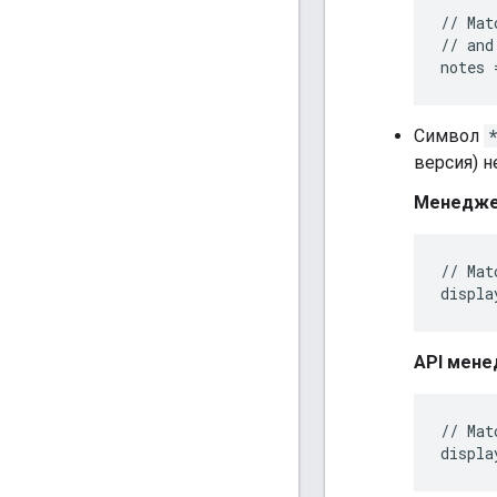
// Mat
// and
Символ
версия) 
Менедже
// Mat
API мене
// Mat