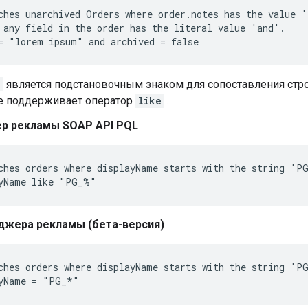
ches unarchived Orders where order.notes has the value '
 any field in the order has the literal value 'and'.

*
является подстановочным знаком для сопоставления строк
не поддерживает оператор
like
.
р рекламы SOAP API PQL
ches orders where displayName starts with the string 'PG
джера рекламы (бета-версия)
ches orders where displayName starts with the string 'PG