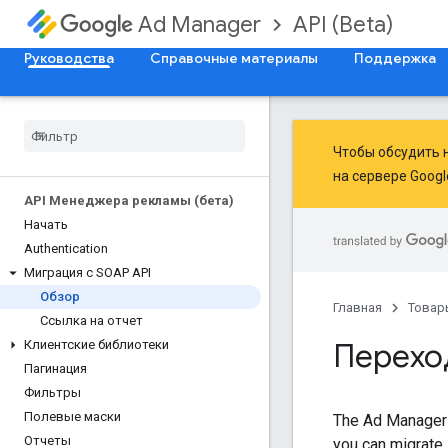
API (Beta)
Ad Manager
Руководства
Справочные материалы
Поддержка
Чтобы обсудить 
на сервере
Googl
API Менеджера рекламы (бета)
Начать
Authentication
Миграция с SOAP API
Обзор
Главная
Товар
Ссылка на отчет
Перехо
Клиентские библиотеки
Пагинация
Фильтры
Полевые маски
The Ad Manager S
Отчеты
you can migrate