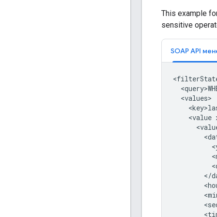
This example for
sensitive operat
<query>WH
<value