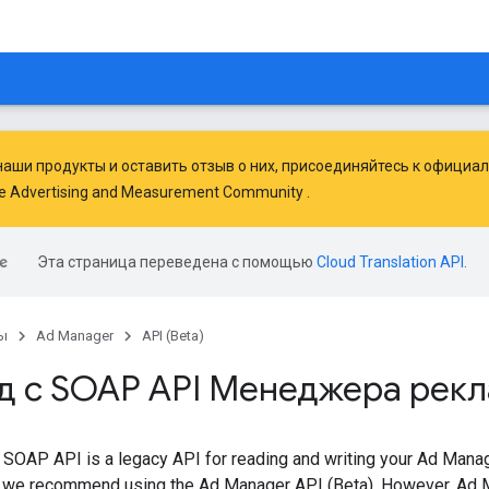
наши продукты и оставить отзыв о них, присоединяйтесь к официал
e Advertising and Measurement Community
.
Эта страница переведена с помощью
Cloud Translation API
.
ы
Ad Manager
API (Beta)
д с SOAP API Менеджера рек
OAP API is a legacy API for reading and writing your Ad Manage
, we recommend using the Ad Manager API (Beta). However, Ad