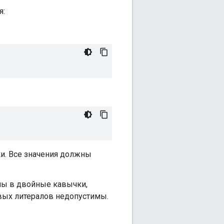
я:
ки. Все значения должны
ны в двойные кавычки,
вых литералов недопустимы.