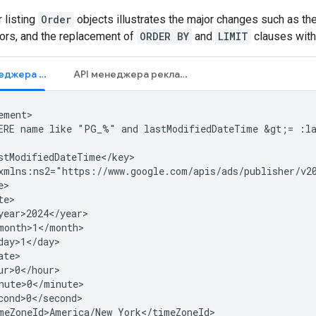
 listing
Order
objects illustrates the major changes such as the
ors, and the replacement of
ORDER BY
and
LIMIT
clauses with 
SOAP API менеджера рекламы
API менеджера рекламы (бета-версия)
ERE
name
like
"PG_%"
and
lastModifiedDateTime
&gt;=
:l
xmlns:ns2="https://www.google.com/apis/ads/publisher/v2