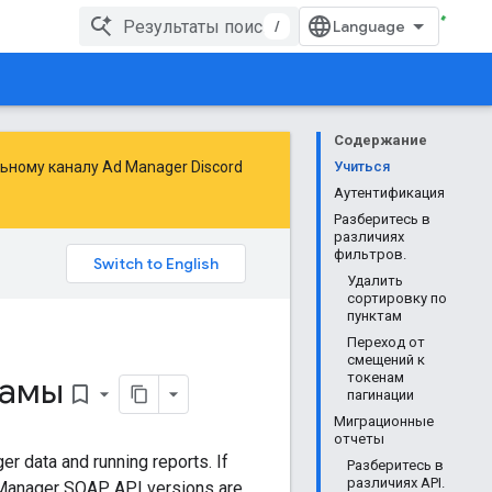
/
Содержание
ьному каналу Ad Manager Discord
Учиться
Аутентификация
Разберитесь в
различиях
фильтров.
Удалить
сортировку по
пунктам
Переход от
смещений к
ламы
токенам
bookmark_border
пагинации
Миграционные
отчеты
r data and running reports. If
Разберитесь в
различиях API.
 Manager SOAP API versions are