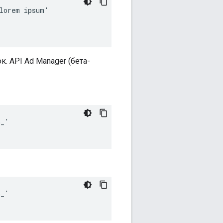
lorem ipsum'

. API Ad Manager (бета-
_'

_'
