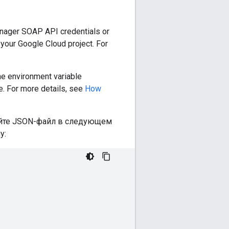
anager SOAP API credentials or
 your Google Cloud project. For
 the environment variable
le. For more details, see
How
айте JSON-файл в следующем
у: