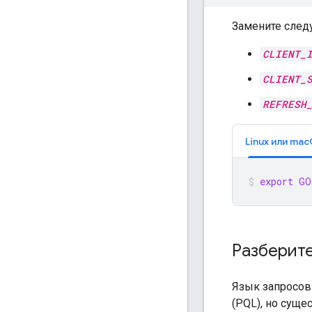
Замените след
CLIENT_
CLIENT_
REFRESH
Linux или ma
export
GO
Разберите
Язык запросов
(PQL), но суще