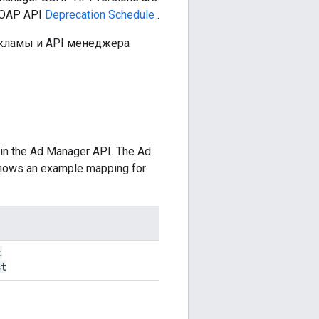
 SOAP API
Deprecation Schedule
.
екламы и API менеджера
in the Ad Manager API. The Ad
 shows an example mapping for
t
st