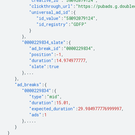
"creative_id"
:
"58092079124"
,
"clickthrough_url"
:
"https://pubads.g.double
"universal_ad_id"
:{
"id_value"
:
"58092079124"
,
"id_registry"
:
"GDFP"
}
},
"0000229834_slate"
:{
"ad_break_id"
:
"0000229834"
,
"position"
:
-1
,
"duration"
:
14.974977777
,
"slate"
:
true
},
...
},
"ad_breaks"
:{
"0000229834"
:{
"type"
:
"mid"
,
"duration"
:
15.01
,
"expected_duration"
:
29.984977776999997
,
"ads"
:
1
},
....
}
}