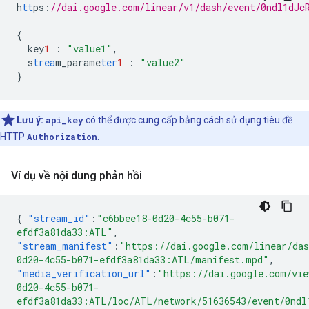
h
tt
ps
:
//dai.google.com/linear/v1/dash/event/0ndl1dJc
{
key
1
:
"value1"
,
s
trea
m_parame
ter
1
:
"value2"
}
Lưu ý:
api_key
có thể được cung cấp bằng cách sử dụng tiêu đề
HTTP
Authorization
.
Ví dụ về nội dung phản hồi
{
"stream_id"
:
"c6bbee18-0d20-4c55-b071-
efdf3a81da33:ATL"
,
"stream_manifest"
:
"https://dai.google.com/linear/da
0d20-4c55-b071-efdf3a81da33:ATL/manifest.mpd"
,
"media_verification_url"
:
"https://dai.google.com/vie
0d20-4c55-b071-
efdf3a81da33:ATL/loc/ATL/network/51636543/event/0ndl