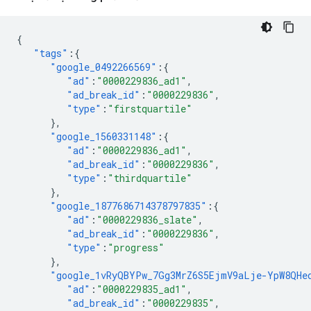
{
"tags"
:{
"google_0492266569"
:{
"ad"
:
"0000229836_ad1"
,
"ad_break_id"
:
"0000229836"
,
"type"
:
"firstquartile"
},
"google_1560331148"
:{
"ad"
:
"0000229836_ad1"
,
"ad_break_id"
:
"0000229836"
,
"type"
:
"thirdquartile"
},
"google_1877686714378797835"
:{
"ad"
:
"0000229836_slate"
,
"ad_break_id"
:
"0000229836"
,
"type"
:
"progress"
},
"google_1vRyQBYPw_7Gg3MrZ6S5EjmV9aLje-YpW8QHe
"ad"
:
"0000229835_ad1"
,
"ad_break_id"
:
"0000229835"
,