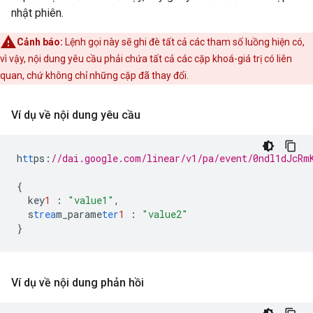
nhật phiên.
Cảnh báo:
Lệnh gọi này sẽ ghi đè tất cả các tham số luồng hiện có,
vì vậy, nội dung yêu cầu phải chứa tất cả các cặp khoá-giá trị có liên
quan, chứ không chỉ những cặp đã thay đổi.
Ví dụ về nội dung yêu cầu
h
tt
ps
:
//dai.google.com/linear/v1/pa/event/0ndl1dJcRm
{
key
1
:
"value1"
,
s
trea
m_parame
ter
1
:
"value2"
}
Ví dụ về nội dung phản hồi