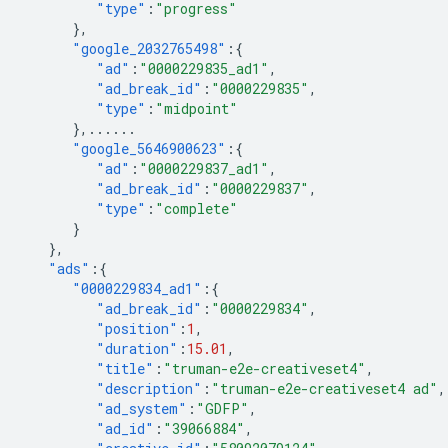
"type"
:
"progress"
},
"google_2032765498"
:{
"ad"
:
"0000229835_ad1"
,
"ad_break_id"
:
"0000229835"
,
"type"
:
"midpoint"
},
......
"google_5646900623"
:{
"ad"
:
"0000229837_ad1"
,
"ad_break_id"
:
"0000229837"
,
"type"
:
"complete"
}
},
"ads"
:{
"0000229834_ad1"
:{
"ad_break_id"
:
"0000229834"
,
"position"
:
1
,
"duration"
:
15.01
,
"title"
:
"truman-e2e-creativeset4"
,
"description"
:
"truman-e2e-creativeset4 ad"
,
"ad_system"
:
"GDFP"
,
"ad_id"
:
"39066884"
,