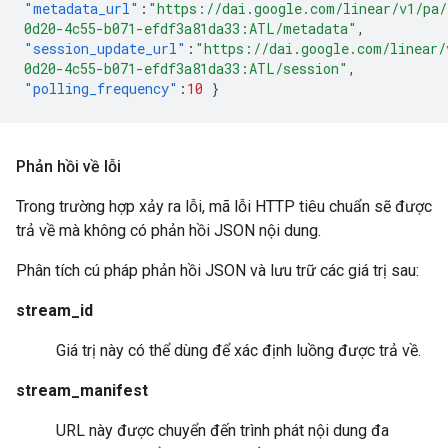
"metadata_url"
:
"https://dai.google.com/linear/v1/pa/
0d20-4c55-b071-efdf3a81da33:ATL/metadata"
,
"session_update_url"
:
"https://dai.google.com/linear/
0d20-4c55-b071-efdf3a81da33:ATL/session"
,
"polling_frequency"
:
10
}
Phản hồi về lỗi
Trong trường hợp xảy ra lỗi, mã lỗi HTTP tiêu chuẩn sẽ được
trả về mà không có phản hồi JSON nội dung.
Phân tích cú pháp phản hồi JSON và lưu trữ các giá trị sau:
stream_id
Giá trị này có thể dùng để xác định luồng được trả về.
stream_manifest
URL này được chuyển đến trình phát nội dung đa