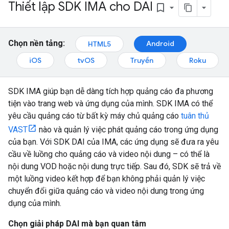
Thiết lập SDK IMA cho DAI
bookmark_border
Chọn nền tảng:
Android
HTML5
iOS
tvOS
Truyền
Roku
SDK IMA giúp bạn dễ dàng tích hợp quảng cáo đa phương
tiện vào trang web và ứng dụng của mình. SDK IMA có thể
yêu cầu quảng cáo từ bất kỳ máy chủ quảng cáo
tuân thủ
VAST
nào và quản lý việc phát quảng cáo trong ứng dụng
của bạn. Với SDK DAI của IMA, các ứng dụng sẽ đưa ra yêu
cầu về luồng cho quảng cáo và video nội dung – có thể là
nội dung VOD hoặc nội dung trực tiếp. Sau đó, SDK sẽ trả về
một luồng video kết hợp để bạn không phải quản lý việc
chuyển đổi giữa quảng cáo và video nội dung trong ứng
dụng của mình.
Chọn giải pháp DAI mà bạn quan tâm