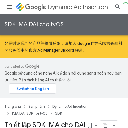
Dynamic Ad Insertion
SDK IMA DAI cho tvOS
如需讨论我们的产品并提供反馈，请加入
Google 广告和效果衡量社
区
服务器中的官方 Ad Manager Discord 频道。
Google sử dụng công nghệ AI để dịch nội dung sang ngôn ngữ bạn
ưu tiên. Bản dịch bằng AI có thể có lỗi.
Trang chủ
Sản phẩm
Dynamic Ad Insertion
IMA DAI SDK for tvOS
SDK
Thiết lập SDK IMA cho DAI
bookmark_border