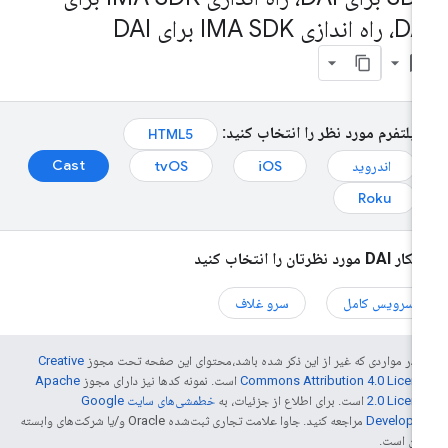
ه اندازی IMA SDK برای DAI
bookmark_bo
پلتفرم مورد نظر را انتخاب کنید:
HTML5
Cast
اندروید
iOS
tvOS
Roku
DA مورد نظرتان را انتخاب کنید
سرویس کامل
سرو غلاف
 در مواردی که غیر از این ذکر شده باشد،‌محتوای این صفحه تحت مجوز
Creative
Commons Attribution 4.0 Licen
است. نمونه کدها نیز دارای مجوز
Apache
2.0 Licen
است. برای اطلاع از جزئیات، به
خطمشی‌های سایت Google
Develope‏
مراجعه کنید. جاوا علامت تجاری ثبت‌شده Oracle و/یا شرکت‌های وابسته
 آن است.