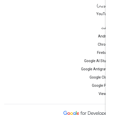
)
YouTub
اخت
Andro
Chrom
Fireba
Google AI Stud
Google Antigravi
Google Clo
Google Pl
View a