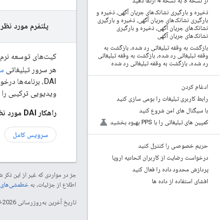
از نسخه 3 به نسخه 4 ارتقا دهید
ذخیره و بارگیری نشانک‌های جریان آگهی، ذخیره و
بارگیری نشانک‌های جریان آگهی، ذخیره و بارگیری
پلتفرم مورد نظر 
نشانک‌های جریان آگهی، ذخیره و بارگیری
نشانک‌های جریان آگهی
بازگشت به وقفه تبلیغاتی رد شده، بازگشت به
وقفه تبلیغاتی رد شده، بازگشت به وقفه تبلیغاتی
رد شده، بازگشت به وقفه تبلیغاتی رد شده
هر سرور تبلیغاتی
ساز
ادغام کردن
ویدیویی ترکیبی را ب
رابط کاربری تبلیغات را بومی سازی کنید
با سیگنال های امن شروع کنید
راهکار DAI مورد نظرتان را انتخاب کنید
کمپین های تبلیغاتی را با PPS بهبود بخشید
سرویس کامل
حریم خصوصی را کنترل کنید
درخواست رضایت از کاربران اتحادیه اروپا
پردازش محدود داده را فعال کنید
جز در مواردی که غیر از این ذک
افشای استفاده از داده ها
اطلاع از جزئیات، به
خطمشی‌های سایت elopers
تاریخ آخرین به‌روزرسانی 2026-08-04 به‌وقت ساعت هماهنگ جهانی.