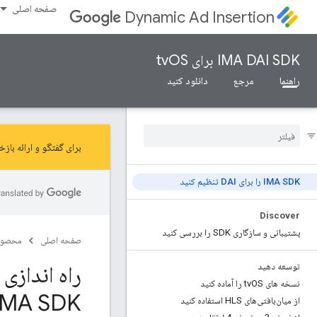
صفحه اصلی
Dynamic Ad Insertion
IMA DAI SDK برای tvOS
راهنما
مرجع
دانلود کنید
برای گفتگو و ارائه بازخورد در م
IMA SDK را برای DAI تنظیم کنید
Discover
پشتیبانی و سازگاری SDK را بررسی کنید
صفحه اصلی
محصول
توسعه دهید
نسخه های tv
OS را آماده کنید
IMA SDK برای DAI، راه اندازی IMA SDK برای 
از میان‌بافتی‌های HLS استفاده کنید