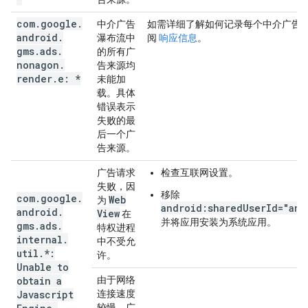
com
.
google
.
中介广告
如需详细了解如何记录每个中介广告
android
.
瀑布流中
阅
响应信息
。
gms
.
ads
.
的所有广
nonagon
.
告来源均
render
.
e: *
未能加
载。具体
错误表示
失败的最
后一个广
告来源。
广告请求
检查互联网设置。
失败，因
移除
com
.
google
.
Web
为
android:sharedUserId="and
android
.
View
在
并将应用安装为系统应用。
gms
.
ads
.
特权进程
internal
.
中不受允
util
.
*:
许。
Unable to
obtain a
由于网络
Javascript
连接速度
较慢，广