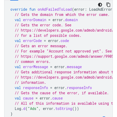
override
fun
onAdFailedToLoad
(
error
:
LoadAdError
)
// Gets the domain from which the error came.
val
errorDomain
=
error
.
domain
// Gets the error code. See
// https://developers.google.com/admob/android/r
// for a list of possible codes.
val
errorCode
=
error
.
code
// Gets an error message.
// For example "Account not approved yet". See
// https://support.google.com/admob/answer/99051
// common errors.
val
errorMessage
=
error
.
message
// Gets additional response information about th
// https://developers.google.com/admob/android/r
// information.
val
responseInfo
=
error
.
responseInfo
// Gets the cause of the error, if available.
val
cause
=
error
.
cause
// All of this information is available using th
Log
.
d
(
"Ads"
,
error
.
toString
())
}