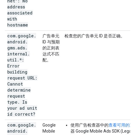
net": No
address
associated
with
hostname
com
.
google
.
广告单元
检查您的广告单元 ID 是否正确。
android
.
ID 与预期
gms
.
ads
.
的正则表
internal
.
达式不匹
util
.
*:
配。
Error
building
request URL:
Cannot
determine
request
type
.
Is
your ad unit
id correct?
com
.
google
.
Google
使用广告检查器中的
查看可用的适
android
.
Mobile
器
Google Mobile Ads SDK (Legac