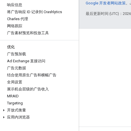
Google 开发者网站政策
。
响应信息
将广告响应 ID 记录到 Crashlytics
最后更新时间 (UTC)：2026-
Charles 代理
网络跟踪
广告素材预览和投放工具
互动
优化
Google Developer Program
广告预加载
Google Developer Groups
Ad Exchange 直接访问
广告元数据
Google Developer Experts
结合使用原生广告和横幅广告
Accelerators
全局设置
Google Cloud & NVIDIA
展示机会层级的广告收入
MRAID
Targeting
开放式衡量
应用内浏览器