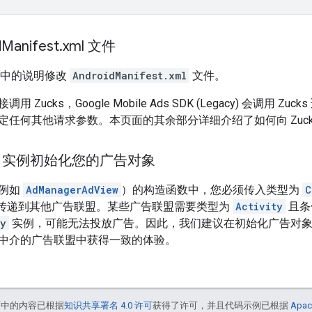
d
Manifest
.
xml 文件
文档中的说明修改
AndroidManifest.xml
文件。
调用 Zucks，
Google Mobile Ads SDK (Legacy)
会调用 Zuc
定任何其他请求参数。本页面的其余部分详细介绍了如何向 Zuck
vity 实例初始化您的广告对象
（例如
AdManagerAdView
）的构造函数中，您必须传入类型为
C
传递到其他广告联盟。某些广告联盟需要类型为
Activity
且条
ty
实例，可能无法投放广告。因此，我们建议在初始化广告对
中介的广告联盟中获得一致的体验。
面中的内容已根据
知识共享署名 4.0 许可
获得了许可，并且代码示例已根据
Apac