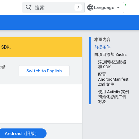
/
本页内容
 SDK
。
前提条件
向项目添加 Zucks
添加网络适配器
含错
和 SDK
配置
AndroidManifest
.xml 文件
使用 Activity 实例
初始化您的广告
对象
Android（旧版）