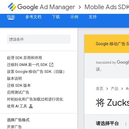
Mobile Ads SD
Ad Manager
指南
参考文档
下载
示例
支持
Google 移动
处理 SDK 弃用和停用
迁移到 GMA 新一代 SDK
误。
设置 Google 移动广告 SDK（旧版）
版本说明
迁移 SDK 版本
首页
产品
A
启用测试广告
将 Zuc
对初始化和广告加载过程进行优化
使用 AI 工具
选择广告格式
请选择平台
开屏广告