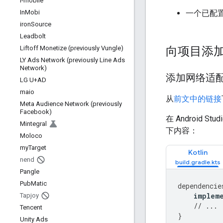
i-mobile
一个已配
In
Mobi
iron
Source
Leadbolt
向项目添加 
Liftoff Monetize (previously Vungle)
LY Ads Network (previously Line Ads
Network)
添加网络适配
LG U+AD
maio
从
前文中的链接
Meta Audience Network (previously
Facebook)
在 Android 
Mintegral
下内容：
Moloco
my
Target
Kotlin
nend
Pangle
Pub
Matic
dependencie
implem
Tapjoy
// ...
Tencent
}
Unity Ads