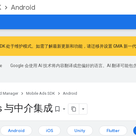
K
Android
广告 SDK 处于维护模式。如需了解最新更新和功能，请
迁移
并
设置 GMA 新一代
Google 会使用 AI 技术将内容翻译成您偏好的语言。AI 翻译可能包
d Manager
Mobile Ads SDK
Android
ks 与中介集成
bookmark_border
：
Android
iOS
Unity
Flutter