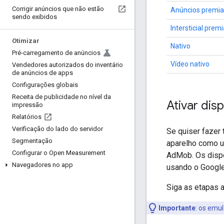
Corrigir anúncios que não estão
Anúncios premi
sendo exibidos
Intersticial prem
Otimizar
Nativo
Pré-carregamento de anúncios
Vídeo nativo
Vendedores autorizados do inventário
de anúncios de apps
Configurações globais
Receita de publicidade no nível da
Ativar dis
impressão
Relatórios
Verificação do lado do servidor
Se quiser fazer
Segmentação
aparelho como um
Configurar o Open Measurement
AdMob. Os dispo
Navegadores no app
usando o
Google
Siga as etapas a
Importante
:
os emula