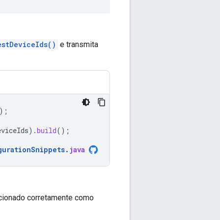
estDeviceIds()
e transmita
);
eviceIds
).
build
();
gurationSnippets
.
java
dicionado corretamente como