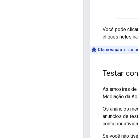
Você pode clica
cliques neles nã
Observação
:
os anú
Testar co
As amostras de 
Mediação da A
Os anúncios me
anúncios de tes
conta por ativid
Se você não tiv