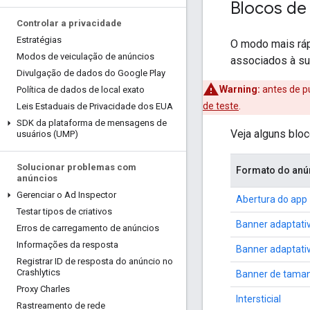
Blocos de
Controlar a privacidade
Estratégias
O modo mais ráp
Modos de veiculação de anúncios
associados à sua
Divulgação de dados do Google Play
Warning:
antes de pu
Política de dados de local exato
de teste
.
Leis Estaduais de Privacidade dos EUA
SDK da plataforma de mensagens de
Veja alguns blo
usuários (UMP)
Solucionar problemas com
Formato do anú
anúncios
Gerenciar o Ad Inspector
Abertura do app
Testar tipos de criativos
Banner adaptativ
Erros de carregamento de anúncios
Informações da resposta
Banner adaptativ
Registrar ID de resposta do anúncio no
Crashlytics
Banner de taman
Proxy Charles
Intersticial
Rastreamento de rede