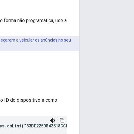
de forma não programática, use a
eçarem a veicular os anúncios no seu
o ID do dispositivo e como
ys.asList("33BE2250B43518CCDA7DE426D04EE231"))