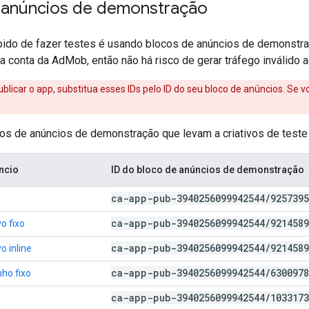
 anúncios de demonstração
ido de fazer testes é usando blocos de anúncios de demonstra
 conta da AdMob, então não há risco de gerar tráfego inválido a
blicar o app, substitua esses IDs pelo ID do seu bloco de anúncios. Se v
cos de anúncios de demonstração que levam a criativos de teste
ncio
ID do bloco de anúncios de demonstração
ca-app-pub-3940256099942544
/
9257395
ca-app-pub-3940256099942544
/
9214589
o fixo
ca-app-pub-3940256099942544
/
9214589
o inline
ca-app-pub-3940256099942544
/
6300978
ho fixo
ca-app-pub-3940256099942544
/
1033173