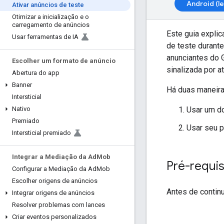
Android (l
Ativar anúncios de teste
Otimizar a inicialização e o
carregamento de anúncios
Este guia explic
Usar ferramentas de IA
de teste durant
anunciantes do 
Escolher um formato de anúncio
sinalizada por a
Abertura do app
Banner
Há duas maneira
Intersticial
Usar um 
Nativo
Premiado
Usar seu p
Intersticial premiado
Integrar a Mediação da Ad
Mob
Pré-requis
Configurar a Mediação da Ad
Mob
Escolher origens de anúncios
Antes de continu
Integrar origens de anúncios
Resolver problemas com lances
Criar eventos personalizados