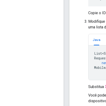
Copie o ID
Modifique
uma lista 
Java
List<S
Reques
ne
Mobile
Substitua
Você pode 
dispositiv