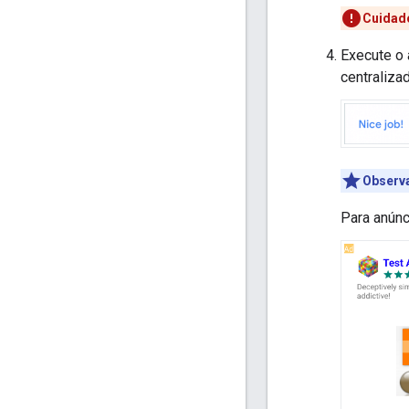
Cuidad
Execute o 
centralizad
Observ
Para anúnc