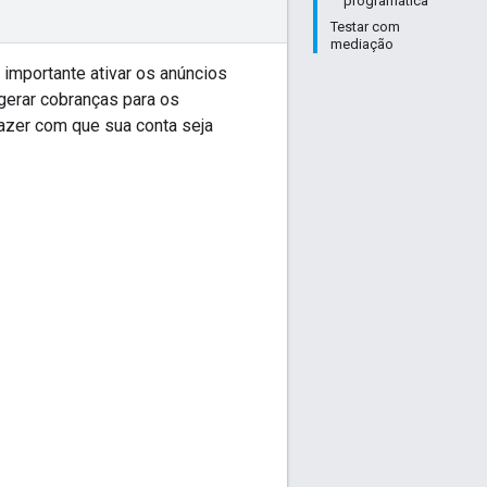
programática
Testar com
mediação
 importante ativar os anúncios
gerar cobranças para os
azer com que sua conta seja