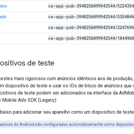
ca-app-pub-3940256099942544
/
5224354
ados
ca-app-pub-3940256099942544
/
5354046
iado
ca-app-pub-3940256099942544
/
2247696
ca-app-pub-3940256099942544
/
1044960
positivos de teste
 testes mais rigorosos com anúncios idênticos aos de produção, 
 dispositivo de teste e usar os IDs de bloco de anúncios que v
sitivos de teste podem ser adicionados na interface da AdMob
 Mobile Ads SDK (Legacy)
.
baixo para adicionar seu aparelho como um dispositivo de teste
dores do Android são configurados automaticamente como dispositivo