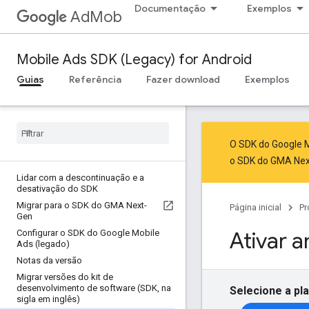
Documentação
Exemplos
AdMob
Mobile Ads SDK (Legacy) for Android
Guias
Referência
Fazer download
Exemplos
O SDK do Google M
o SDK do GMA Ne
Lidar com a descontinuação e a
desativação do SDK
Migrar para o SDK do GMA Next-
Página inicial
Pr
Gen
Ativar a
Configurar o SDK do Google Mobile
Ads (legado)
Notas da versão
Migrar versões do kit de
desenvolvimento de software (SDK
,
na
Selecione a pl
sigla em inglês)