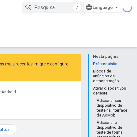
/
Nesta página
sos mais recentes,
migre
e
configure
Pré-requisito
Blocos de
anúncios de
demonstração
Ativar dispositivos
r Android
de teste
Adicionar seu
dispositivo de
teste na interface
da AdMob
Adicionar o
dispositivo de
lutter
teste de forma