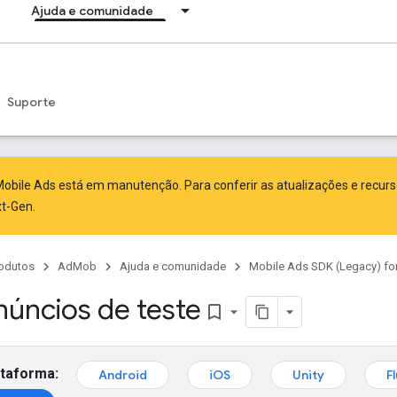
Ajuda e comunidade
Suporte
obile Ads está em manutenção. Para conferir as atualizações e recur
xt-Gen
.
odutos
AdMob
Ajuda e comunidade
Mobile Ads SDK (Legacy) fo
núncios de teste
bookmark_border
ataforma:
Android
iOS
Unity
F