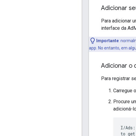
Adicionar se
Para adicionar u
interface da Ad
Importante
:
normalme
app. No entanto, em algu
Adicionar o 
Para registrar s
Carregue o
Procure um
adicioná-l
I/Ads:
to get