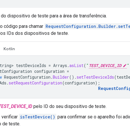
 do dispositivo de teste para a área de transferência.
 o código para chamar
RequestConfiguration.Builder.setT
dos IDs dos dispositivos de teste.
Kotlin
tring>
testDeviceIds
=
Arrays
.
asList
(
"
TEST_DEVICE_ID
"
tConfiguration
configuration
=
w
RequestConfiguration
.
Builder
().
setTestDeviceIds
(
testD
Ads
.
setRequestConfiguration
(
configuration
);
RequestConfi
TEST_DEVICE_ID
pelo ID do seu dispositivo de teste.
verificar
isTestDevice()
para confirmar se o aparelho foi a
o de teste.