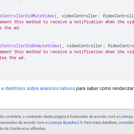
oControllerDidMuteVideo
(
_
videoController
:
VideoControll
ement this method to receive a notification when the vid
s the ad.
oControllerDidUnmuteVideo
(
_
videoController
:
VideoContro
ement this method to receive a notification when the vid
tes the ad.
s e diretrizes sobre anúncios nativos
para saber como renderizar
ão contrária, o conteúdo desta página é licenciado de acordo com a
Licença 
icenciadas de acordo com a
Licença Apache 2.0
. Para mais detalhes, consult
a da Oracle e/ou afiliadas.