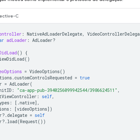
ective-C
ontroller
:
NativeAdLoaderDelegate
,
VideoControllerDelega
ar
adLoader
:
AdLoader
?
DidLoad
()
{
iewDidLoad
()
eoOptions
=
VideoOptions
()
tions
.
customControlsRequested
=
true
r
=
AdLoader
(
nitID
:
"ca-app-pub-3940256099942544/3986624511"
,
tViewController
:
self
,
ypes
:
[.
native
],
ions
:
[
videoOptions
])
r
?.
delegate
=
self
r
?.
load
(
Request
())