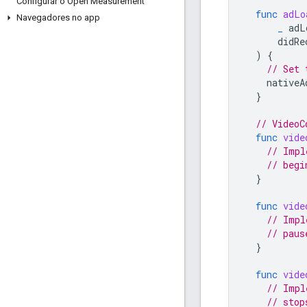
Configurar o Open Measurement
func
adLo
Navegadores no app
_
adL
didRe
)
{
// Set 
nativeA
}
// VideoC
func
vide
// Impl
// begi
}
func
vide
// Impl
// paus
}
func
vide
// Impl
// stop