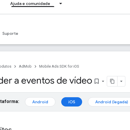
Ajuda e comunidade
Suporte
odutos
AdMob
Mobile Ads SDK for iOS
er a eventos de vídeo
bookmark_border
ataforma:
Android
iOS
Android (legada)
itos