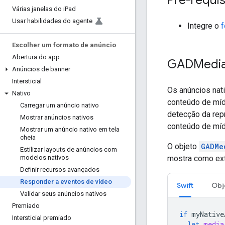
Várias janelas do i
Pad
Usar habilidades do agente
Integre o
f
Escolher um formato de anúncio
Abertura do app
GADMedi
Anúncios de banner
Intersticial
Os anúncios nat
Nativo
conteúdo de míd
Carregar um anúncio nativo
detecção da rep
Mostrar anúncios nativos
conteúdo de míd
Mostrar um anúncio nativo em tela
cheia
O objeto
GADMe
Estilizar layouts de anúncios com
mostra como extr
modelos nativos
Definir recursos avançados
Responder a eventos de vídeo
Swift
Obj
Validar seus anúncios nativos
Premiado
if
myNative
Intersticial premiado
let
media