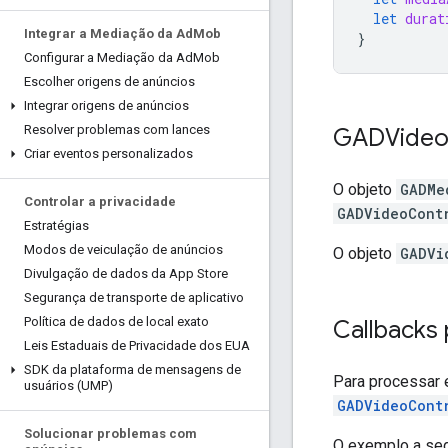
let
durat
Integrar a Mediação da Ad
Mob
}
Configurar a Mediação da Ad
Mob
Escolher origens de anúncios
Integrar origens de anúncios
Resolver problemas com lances
GADVide
Criar eventos personalizados
O objeto
GADMe
Controlar a privacidade
GADVideoCont
Estratégias
Modos de veiculação de anúncios
O objeto
GADVi
Divulgação de dados da App Store
Segurança de transporte de aplicativo
Política de dados de local exato
Callbacks 
Leis Estaduais de Privacidade dos EUA
SDK da plataforma de mensagens de
Para processar 
usuários (UMP)
GADVideoCont
Solucionar problemas com
O exemplo a seg