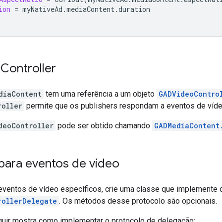
ion
=
myNativeAd
.
mediaContent
.
duration
o
Controller
diaContent
tem uma referência a um objeto
GADVideoContro
roller
permite que os publishers respondam a eventos de víde
deoController
pode ser obtido chamando
GADMediaContent
para eventos de vídeo
eventos de vídeo específicos, crie uma classe que implemente 
rollerDelegate
. Os métodos desse protocolo são opcionais.
uir mostra como implementar o protocolo de delegação: