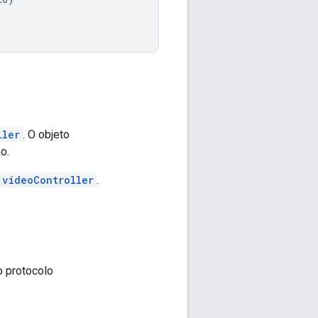
ller
. O objeto
o.
.videoController
.
o protocolo