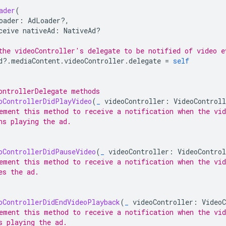
ader
(
oader
:
AdLoader
?,
ceive
nativeAd
:
NativeAd
?
the videoController's delegate to be notified of video e
d
?.
mediaContent
.
videoController
.
delegate
=
self
ontrollerDelegate methods
oControllerDidPlayVideo
(
_
videoController
:
VideoControll
ement this method to receive a notification when the vid
ns playing the ad.
oControllerDidPauseVideo
(
_
videoController
:
VideoControl
ement this method to receive a notification when the vid
es the ad.
oControllerDidEndVideoPlayback
(
_
videoController
:
VideoC
ement this method to receive a notification when the vid
s playing the ad.