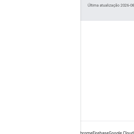
Última atualização 2026-0
Envolver
Google Developer Program
Google Developer Groups
Google Developer Experts
Accelerators
Google Cloud & NVIDIA
Android
Chrome
Firebase
Google Cloud