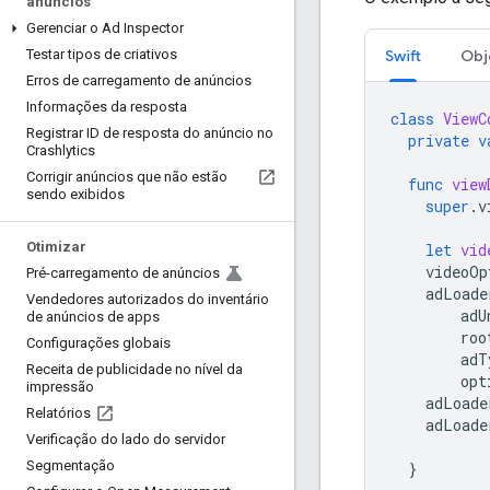
anúncios
Gerenciar o Ad Inspector
Swift
Obj
Testar tipos de criativos
Erros de carregamento de anúncios
Informações da resposta
class
ViewC
Registrar ID de resposta do anúncio no
private
v
Crashlytics
Corrigir anúncios que não estão
func
view
sendo exibidos
super
.
v
Otimizar
let
vid
videoOp
Pré-carregamento de anúncios
adLoade
Vendedores autorizados do inventário
adU
de anúncios de apps
roo
Configurações globais
adT
Receita de publicidade no nível da
opt
impressão
adLoade
Relatórios
adLoade
Verificação do lado do servidor
Segmentação
}