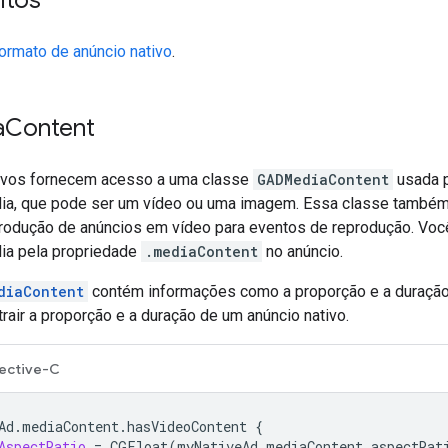
ormato de anúncio nativo
.
a
Content
ivos fornecem acesso a uma classe
GADMediaContent
usada p
ia, que pode ser um vídeo ou uma imagem. Essa classe também 
rodução de anúncios em vídeo para eventos de reprodução. Voc
ia pela propriedade
.mediaContent
no anúncio.
diaContent
contém informações como a proporção e a duração 
air a proporção e a duração de um anúncio nativo.
ective-C
Ad
.
mediaContent
.
hasVideoContent
{
AspectRatio
=
CGFloat
(
myNativeAd
.
mediaContent
.
aspectRat