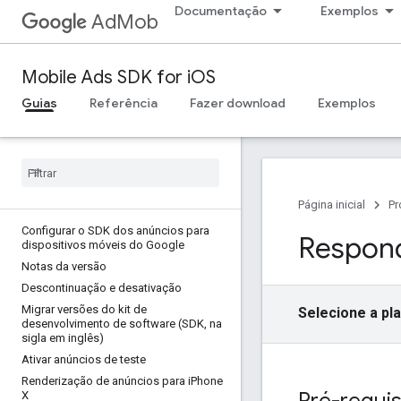
Documentação
Exemplos
AdMob
Mobile Ads SDK for iOS
Guias
Referência
Fazer download
Exemplos
Página inicial
Pr
Configurar o SDK dos anúncios para
Respond
dispositivos móveis do Google
Notas da versão
Descontinuação e desativação
Migrar versões do kit de
Selecione a pl
desenvolvimento de software (SDK
,
na
sigla em inglês)
Ativar anúncios de teste
Renderização de anúncios para i
Phone
Pré-requis
X