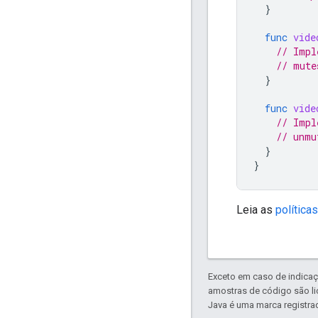
}
func
vide
// Impl
// mute
}
func
vide
// Impl
// unmu
}
}
Leia as
política
Exceto em caso de indicaç
amostras de código são l
Java é uma marca registrad