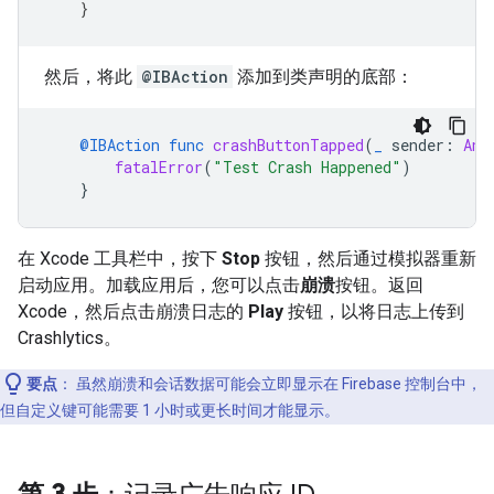
}
然后，将此
@IBAction
添加到类声明的底部：
@IBAction
func
crashButtonTapped
(
_
sender
:
Any
fatalError
(
"Test Crash Happened"
)
}
在 Xcode 工具栏中，按下
Stop
按钮，然后通过模拟器重新
启动应用。加载应用后，您可以点击
崩溃
按钮。返回
Xcode，然后点击崩溃日志的
Play
按钮，以将日志上传到
Crashlytics。
要点
：
虽然崩溃和会话数据可能会立即显示在 Firebase 控制台中，
但自定义键可能需要 1 小时或更长时间才能显示。