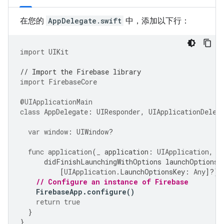
在您的
AppDelegate.swift
中，添加以下行：
import
UIKit
// Import the Firebase library
import
FirebaseCore
@UIApplicationMain
class
AppDelegate
:
UIResponder
,
UIApplicationDeleg
var
window
:
UIWindow
?
func
application
(
_
application
:
UIApplication
,
didFinishLaunchingWithOptions
launchOptions
:
[
UIApplication
.
LaunchOptionsKey
:
Any
]?)
// Configure an instance of Firebase
FirebaseApp
.
configure
()
return
true
}
}