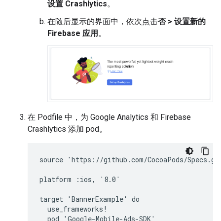
设置 Crashlytics
。
在随后显示的界面中，依次点击
否 > 设置新的
Firebase 应用
。
在 Podfile 中，为 Google Analytics 和 Firebase
Crashlytics 添加 pod。
source 'https://github.com/CocoaPods/Specs.git
platform :ios, '8.0'

target 'BannerExample' do

  use_frameworks!

  pod 'Google-Mobile-Ads-SDK'
