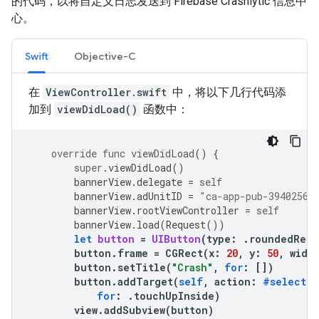
的代码，以将自定义日志发送到 Firebase Crashlytic 信息中
心。
Swift
Objective-C
在
ViewController.swift
中，将以下几行代码添
加到
viewDidLoad()
函数中：
override
func
viewDidLoad
()
{
super
.
viewDidLoad
()
bannerView
.
delegate
=
self
bannerView
.
adUnitID
=
"ca-app-pub-39402560
bannerView
.
rootViewController
=
self
bannerView
.
load
(
Request
())
let
button
=
UIButton
(
type
:
.
roundedRect
button
.
frame
=
CGRect
(
x
:
20
,
y
:
50
,
widt
button
.
setTitle
(
"Crash"
,
for
:
[])
button
.
addTarget
(
self
,
action
:
#selector
for
:
.
touchUpInside
)
view
.
addSubview
(
button
)