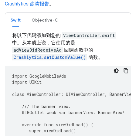
Crashlytics 崩溃报告
。
Swift
Objective-C
将以下代码添加到您的
ViewController.swift
中。从本质上说，它使用的是
adViewDidReceiveAd
回调函数中的
Crashlytics.setCustomValue()
函数。
import
GoogleMobileAds
import
UIKit
class
ViewController
:
UIViewController
,
BannerView
/// The banner view.
@IBOutlet
weak
var
bannerView
:
BannerView
!
override
func
viewDidLoad
()
{
super
.
viewDidLoad
()