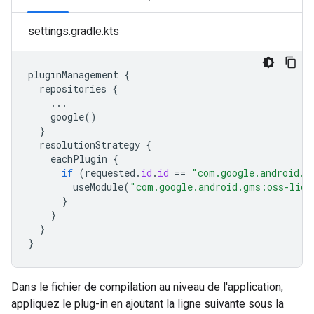
settings.gradle.kts
pluginManagement
{
repositories
{
...
google
()
}
resolutionStrategy
{
eachPlugin
{
if
(
requested
.
id
.
id
==
"com.google.android.g
useModule
(
"com.google.android.gms:oss-lice
}
}
}
}
Dans le fichier de compilation au niveau de l'application,
appliquez le plug-in en ajoutant la ligne suivante sous la