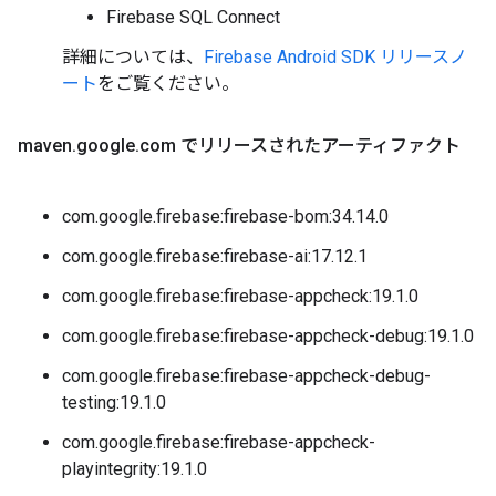
Firebase SQL Connect
詳細については、
Firebase Android SDK リリースノ
ート
をご覧ください。
maven
.
google
.
com でリリースされたアーティファクト
com.google.firebase:firebase-bom:34.14.0
com.google.firebase:firebase-ai:17.12.1
com.google.firebase:firebase-appcheck:19.1.0
com.google.firebase:firebase-appcheck-debug:19.1.0
com.google.firebase:firebase-appcheck-debug-
testing:19.1.0
com.google.firebase:firebase-appcheck-
playintegrity:19.1.0