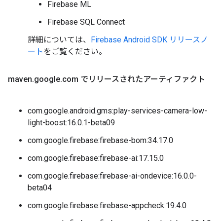
Firebase ML
Firebase SQL Connect
詳細については、
Firebase Android SDK リリースノ
ート
をご覧ください。
maven
.
google
.
com でリリースされたアーティファクト
com.google.android.gms:play-services-camera-low-
light-boost:16.0.1-beta09
com.google.firebase:firebase-bom:34.17.0
com.google.firebase:firebase-ai:17.15.0
com.google.firebase:firebase-ai-ondevice:16.0.0-
beta04
com.google.firebase:firebase-appcheck:19.4.0