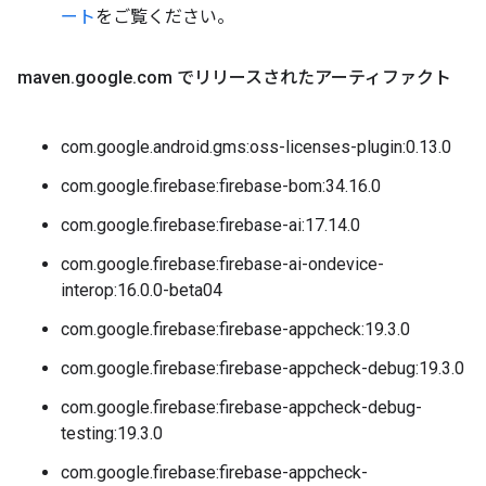
ート
をご覧ください。
maven
.
google
.
com でリリースされたアーティファクト
com.google.android.gms:oss-licenses-plugin:0.13.0
com.google.firebase:firebase-bom:34.16.0
com.google.firebase:firebase-ai:17.14.0
com.google.firebase:firebase-ai-ondevice-
interop:16.0.0-beta04
com.google.firebase:firebase-appcheck:19.3.0
com.google.firebase:firebase-appcheck-debug:19.3.0
com.google.firebase:firebase-appcheck-debug-
testing:19.3.0
com.google.firebase:firebase-appcheck-