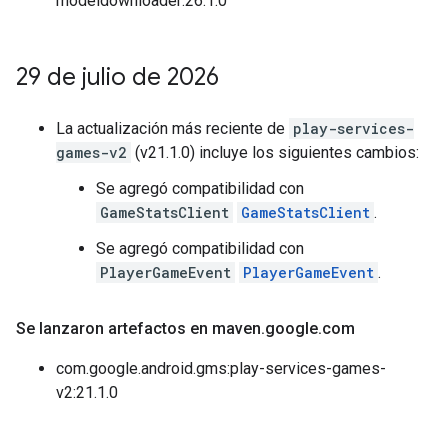
modeldownloader:26.1.0
29 de julio de 2026
La actualización más reciente de
play-services-
games-v2
(v21.1.0) incluye los siguientes cambios:
Se agregó compatibilidad con
GameStatsClient
GameStatsClient
.
Se agregó compatibilidad con
PlayerGameEvent
PlayerGameEvent
.
Se lanzaron artefactos en maven
.
google
.
com
com.google.android.gms:play-services-games-
v2:21.1.0