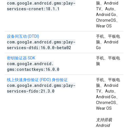
com
.
google
.
android
.
gms:play-
脑、Android
services-cronet:18
.
1
.
1
TV、Auto、
Android Go、
ChromeOS、
Wear OS
设备间互动 (DTDI)
手机、平板电
com
.
google
.
android
.
gms:play-
脑、Android
services-dtdi:16
.
0
.
0-beta02
Go
密钥验证器 SDK
手机、平板电
com
.
google
.
android
.
脑
gms:contactkeys:16
.
0
.
0
线上快速身份验证 (FIDO) 身份验证
手机、平板电
com
.
google
.
android
.
gms:play-
脑、Android
services-fido:21
.
3
.
0
TV、Auto、
Android Go、
ChromeOS、
Wear OS
支持搭载
Android