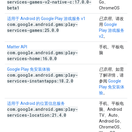
services-games-v2-native-c:17
.
0
.
0-
Go、
beta1
ChromeOS
适用于 Android 的 Google Play 游戏服务 v1
已弃用。
请改
com
.
google
.
android
.
gms:play-
用
Google
services-games:25
.
0
.
0
Play 游戏服务
v2
。
Matter API
手机、平板电
com
.
google
.
android
.
gms:play-
脑
services-home:16
.
0
.
0
Google Play 免安装体验
已弃用。
如需
com
.
google
.
android
.
gms:play-
了解详情，请
services-instantapps:18
.
2
.
0
参阅
Google
Play 免安装体
验
。
适用于 Android 的位置信息服务
手机、平板电
com
.
google
.
android
.
gms:play-
脑、Android
services-location:21
.
4
.
0
TV、Auto、
Android Go、
ChromeOS、