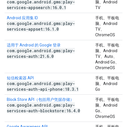
com
.
google
.
android
.
gms:play-
脑、Android
services-appsearch:16
.
0
.
1
TV
Android 应用集 ID
手机、平板电
com
.
google
.
android
.
gms:play-
脑、Android
services-appset:16
.
1
.
0
TV、
ChromeOS
适用于 Android 的 Google 登录
手机、平板电
com
.
google
.
android
.
gms:play-
脑、Android
services-auth:21
.
6
.
0
TV、Auto、
Android Go、
ChromeOS
短信检索器 API
手机、平板电
com
.
google
.
android
.
gms:play-
脑、Android
services-auth-api-phone:18
.
3
.
1
Go
Block Store API（包括用户凭据存储）
手机、平板电
com
.
google
.
android
.
gms:play-
脑、Android
services-auth-blockstore:16
.
4
.
0
Go、
ChromeOS
Google Awareness API
手机、平板电