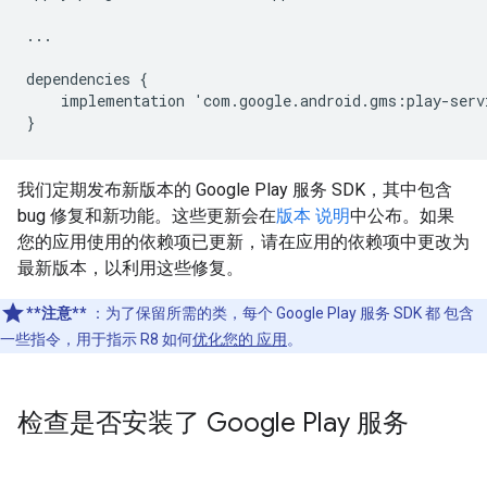
...
dependencies
{
implementation
'
com
.
google
.
android
.
gms
:
play
-
serv
}
我们定期发布新版本的 Google Play 服务 SDK，其中包含
bug 修复和新功能。这些更新会在
版本 说明
中公布。如果
您的应用使用的依赖项已更新，请在应用的依赖项中更改为
最新版本，以利用这些修复。
**注意**
：为了保留所需的类，每个 Google Play 服务 SDK 都 包含
一些指令，用于指示 R8 如何
优化您的 应用
。
检查是否安装了 Google Play 服务