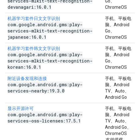
services-mlkit-text-recognition-
Go、
devanagari:16
.
0
.
1
ChromeOS
机器学习套件日文文字识别
手机、平板电
com
.
google
.
android
.
gms:play-
脑、Android
services-mlkit-text-recognition-
Go、
japanese:16
.
0
.
1
ChromeOS
机器学习套件韩文文字识别
手机、平板电
com
.
google
.
android
.
gms:play-
脑、Android
services-mlkit-text-recognition-
Go、
korean:16
.
0
.
1
ChromeOS
附近设备发现和连接
手机、平板电
com
.
google
.
android
.
gms:play-
脑、Android
services-nearby:19
.
3
.
0
TV、Auto、
Android Go
显示开源许可
手机、平板电
com
.
google
.
android
.
gms:play-
脑、Android
services-oss-licenses:17
.
5
.
1
TV、Auto、
Android Go、
ChromeOS
支持搭载