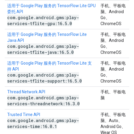
适用于 Google Play 服务的 TensorFlow Lite GPU
手机、平板电
委托 API
脑、Android
com
.
google
.
android
.
gms:play-
Go、
services-tflite-gpu:16
.
5
.
0
ChromeOS
适用于 Google Play 服务的 TensorFlow Lite
手机、平板电
Java API
脑、Android
com
.
google
.
android
.
gms:play-
Go、
services-tflite-java:16
.
5
.
0
ChromeOS
适用于 Google Play 服务的 TensorFlow Lite 支
手机、平板电
持 API
脑、Android
com
.
google
.
android
.
gms:play-
Go、
services-tflite-support:16
.
5
.
0
ChromeOS
Thread Network API
手机、平板电
com
.
google
.
android
.
gms:play-
脑
services-threadnetwork:16
.
3
.
0
Trusted Time API
手机、平板电
com
.
google
.
android
.
gms:play-
脑、Auto、
services-time:16
.
0
.
1
Android Go、
Wear OS