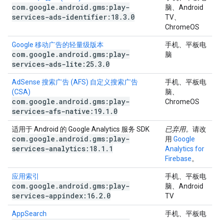
com
.
google
.
android
.
gms:play-
脑、Android
services-ads-identifier:18
.
3
.
0
TV、
ChromeOS
Google 移动广告的轻量级版本
手机、平板电
com
.
google
.
android
.
gms:play-
脑
services-ads-lite:25
.
3
.
0
AdSense 搜索广告 (AFS) 自定义搜索广告
手机、平板电
(CSA)
脑、
com
.
google
.
android
.
gms:play-
ChromeOS
services-afs-native:19
.
1
.
0
适用于 Android 的 Google Analytics 服务 SDK
已弃用。
请改
com
.
google
.
android
.
gms:play-
用
Google
services-analytics:18
.
1
.
1
Analytics for
Firebase
。
应用索引
手机、平板电
com
.
google
.
android
.
gms:play-
脑、Android
services-appindex:16
.
2
.
0
TV
AppSearch
手机、平板电