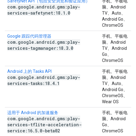
SafetyNet API（包括安全浏览和验证应用）
手机、平板电
com
.
google
.
android
.
gms:play-
脑、Android
services-safetynet:18
.
1
.
0
TV、Auto、
Android Go、
ChromeOS
Google 跟踪代码管理器
手机、平板电
com
.
google
.
android
.
gms:play-
脑、Android
services-tagmanager:18
.
3
.
0
TV、Android
Go、
ChromeOS
Android 上的 Tasks API
手机、平板电
com
.
google
.
android
.
gms:play-
脑、Android
services-tasks:18
.
4
.
1
TV、Auto、
Android Go、
ChromeOS、
Wear OS
适用于 Android 的加速服务
手机、平板电
com
.
google
.
android
.
gms:play-
脑、Android
services-tflite-acceleration-
Go、
service:16
.
5
.
0-beta02
ChromeOS