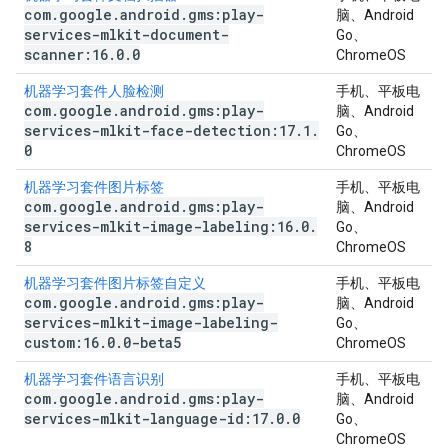
com
.
google
.
android
.
gms:play-
脑、Android
services-mlkit-document-
Go、
scanner:16
.
0
.
0
ChromeOS
机器学习套件人脸检测
手机、平板电
com
.
google
.
android
.
gms:play-
脑、Android
services-mlkit-face-detection:17
.
1
.
Go、
0
ChromeOS
机器学习套件图片标签
手机、平板电
com
.
google
.
android
.
gms:play-
脑、Android
services-mlkit-image-labeling:16
.
0
.
Go、
8
ChromeOS
机器学习套件图片标签自定义
手机、平板电
com
.
google
.
android
.
gms:play-
脑、Android
services-mlkit-image-labeling-
Go、
custom:16
.
0
.
0-beta5
ChromeOS
机器学习套件语言识别
手机、平板电
com
.
google
.
android
.
gms:play-
脑、Android
services-mlkit-language-id:17
.
0
.
0
Go、
ChromeOS