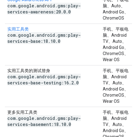
com
.
google
.
android
.
gms:play-
脑、Auto、
services-awareness:20
.
0
.
0
Android Go、
ChromeOS
实用工具类
手机、平板电
com
.
google
.
android
.
gms:play-
脑、Android
services-base:18
.
10
.
0
TV、Auto、
Android Go、
ChromeOS、
Wear OS
实用工具类的测试替身
手机、平板电
com
.
google
.
android
.
gms:play-
脑、Android
services-base-testing:16
.
2
.
0
TV、Auto、
Android Go、
ChromeOS、
Wear OS
更多实用工具类
手机、平板电
com
.
google
.
android
.
gms:play-
脑、Android
services-basement:18
.
10
.
0
TV、Auto、
Android Go、
ChromeOS、