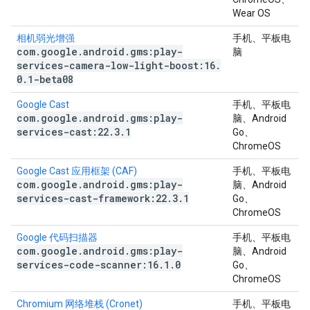
Wear OS
相机弱光增强
手机、平板电
com
.
google
.
android
.
gms:play-
脑
services-camera-low-light-boost:16
.
0
.
1-beta08
Google Cast
手机、平板电
com
.
google
.
android
.
gms:play-
脑、Android
services-cast:22
.
3
.
1
Go、
ChromeOS
Google Cast 应用框架 (CAF)
手机、平板电
com
.
google
.
android
.
gms:play-
脑、Android
services-cast-framework:22
.
3
.
1
Go、
ChromeOS
Google 代码扫描器
手机、平板电
com
.
google
.
android
.
gms:play-
脑、Android
services-code-scanner:16
.
1
.
0
Go、
ChromeOS
Chromium 网络堆栈 (Cronet)
手机、平板电