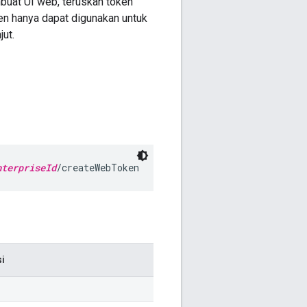
uat UI web, teruskan token
en hanya dapat digunakan untuk
jut.
nterpriseId
/createWebToken
si