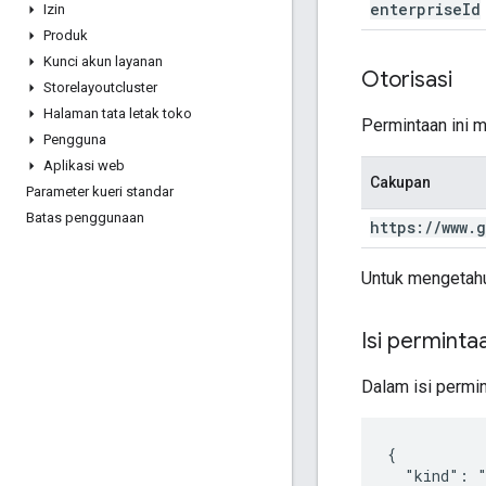
enterprise
Id
Izin
Produk
Kunci akun layanan
Otorisasi
Storelayoutcluster
Halaman tata letak toko
Permintaan ini 
Pengguna
Aplikasi web
Cakupan
Parameter kueri standar
Batas penggunaan
https:
/
/
www
.
g
Untuk mengetahu
Isi perminta
Dalam isi permin
{

  "kind": "