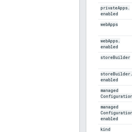
private
Apps
.
enabled
web
Apps
web
Apps
.
enabled
store
Builder
store
Builder
enabled
managed
Configuratio
managed
Configuratio
enabled
kind