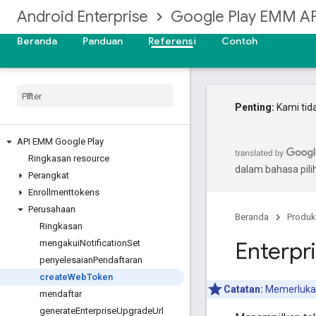
Android Enterprise
Google Play EMM AP
Beranda
Panduan
Referensi
Contoh
Penting:
Kami tid
API EMM Google Play
Ringkasan resource
dalam bahasa pil
Perangkat
Enrollmenttokens
Perusahaan
Beranda
Produk
Ringkasan
Enterpri
mengakui
Notification
Set
penyelesaian
Pendaftaran
create
Web
Token
Catatan:
Memerluk
mendaftar
generate
Enterprise
Upgrade
Url