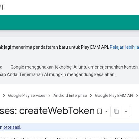
I
ak lagi menerima pendaftaran baru untuk Play EMM API.
Pelajari lebih l
Google menggunakan teknologi AI untuk menerjemahkan konten 
ihan Anda. Terjemahan AI mungkin mengandung kesalahan.
Google Play services
Android Enterprise
Google Play EMM API
ses: create
Web
Token
bookmark_border
an
otorisasi
.