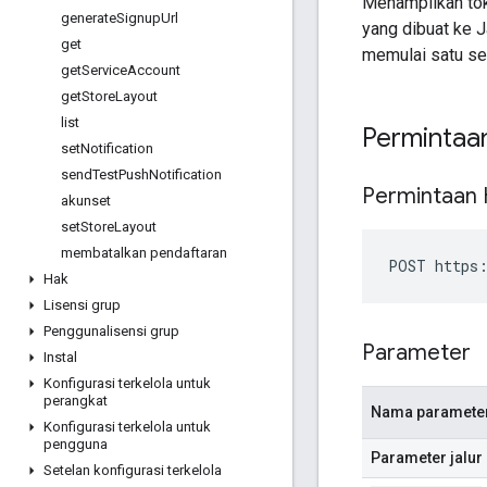
Menampilkan tok
generate
Signup
Url
yang dibuat ke 
get
memulai satu ses
get
Service
Account
get
Store
Layout
list
Permintaa
set
Notification
send
Test
Push
Notification
Permintaan
akunset
set
Store
Layout
membatalkan pendaftaran
POST https:
Hak
Lisensi grup
Penggunalisensi grup
Parameter
Instal
Konfigurasi terkelola untuk
perangkat
Nama paramete
Konfigurasi terkelola untuk
pengguna
Parameter jalur
Setelan konfigurasi terkelola