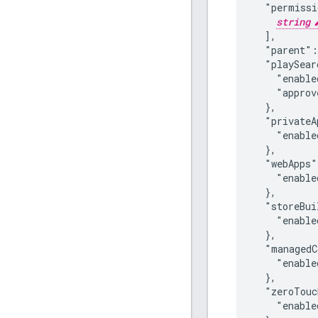
  "permissi
string
  ],

  "parent":
  "playSear
    "enable
    "approv
  },

  "privateA
    "enable
  },

  "webApps"
    "enable
  },

  "storeBui
    "enable
  },

  "managedC
    "enable
  },

  "zeroTouc
    "enable