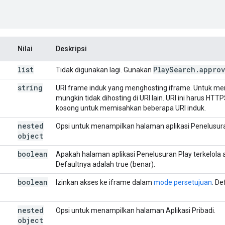
Nilai
Deskripsi
list
Play
Search
.
appro
Tidak digunakan lagi. Gunakan
string
URI frame induk yang menghosting iframe. Untuk m
mungkin tidak dihosting di URI lain. URI ini harus H
kosong untuk memisahkan beberapa URI induk.
nested
Opsi untuk menampilkan halaman aplikasi Penelusuran
object
boolean
Apakah halaman aplikasi Penelusuran Play terkelola 
Defaultnya adalah true (benar).
boolean
Izinkan akses ke iframe dalam
mode persetujuan
. De
nested
Opsi untuk menampilkan halaman Aplikasi Pribadi.
object