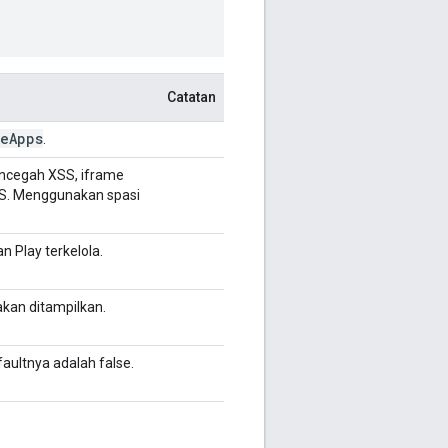
Catatan
ve
Apps
.
encegah XSS, iframe
TTPS. Menggunakan spasi
 Play terkelola.
akan ditampilkan.
faultnya adalah false.