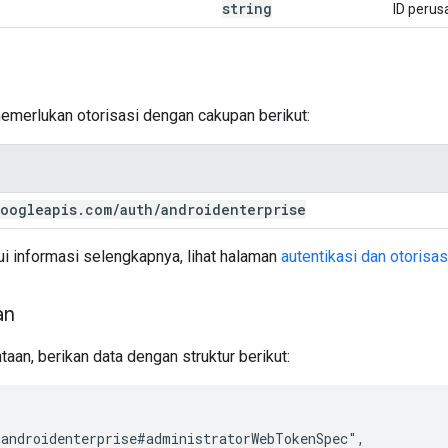
string
ID perus
memerlukan otorisasi dengan cakupan berikut:
oogleapis
.
com
/
auth
/
androidenterprise
i informasi selengkapnya, lihat halaman
autentikasi dan otorisas
an
taan, berikan data dengan struktur berikut:
androidenterprise#administratorWebTokenSpec",
