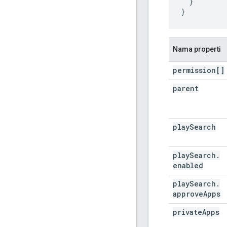
  }

}
Nama properti
permission[]
parent
play
Search
play
Search
.
enabled
play
Search
.
approve
Apps
private
Apps