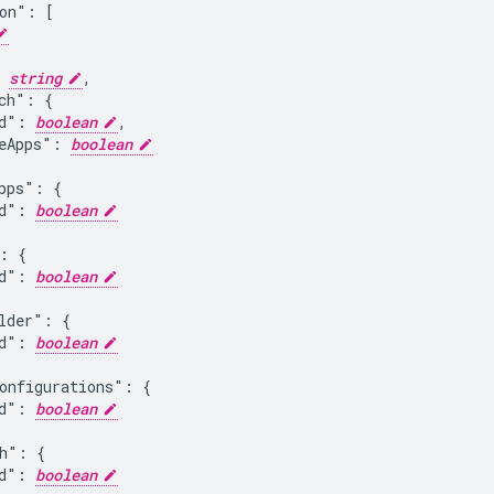
on": [

 
string
,

ch": {

d": 
boolean
,

eApps": 
boolean
pps": {

d": 
boolean
: {

d": 
boolean
lder": {

d": 
boolean
onfigurations": {

d": 
boolean
h": {

d": 
boolean