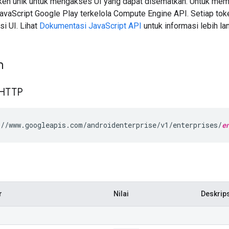
en unik untuk mengakses UI yang dapat disematkan. Untuk memb
JavaScript Google Play terkelola Compute Engine API. Setiap tok
i UI. Lihat
Dokumentasi JavaScript API
untuk informasi lebih lan
n
 HTTP
//www.googleapis.com/androidenterprise/v1/enterprises/
e
r
Nilai
Deskrip