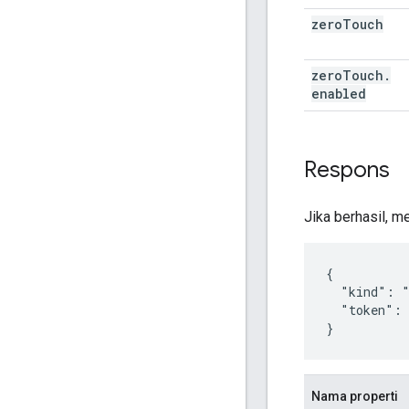
zero
Touch
zero
Touch
.
enabled
Respons
Jika berhasil, m
{

  "kind": "
  "token": 
}
Nama properti