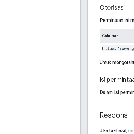
Otorisasi
Permintaan ini 
Cakupan
https:
/
/
www
.
g
Untuk mengetahu
Isi perminta
Dalam isi permin
Respons
Jika berhasil, 