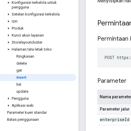
Menyisipkan hal
Konfigurasi terkelola untuk
pengguna
Setelan konfigurasi terkelola
Permintaa
Izin
Produk
Kunci akun layanan
Permintaan
Storelayoutcluster
Halaman tata letak toko
Ringkasan
POST https:
delete
get
insert
Parameter
list
update
Nama paramete
Pengguna
Aplikasi web
Parameter jalur
Parameter kueri standar
enterprise
Id
Batas penggunaan