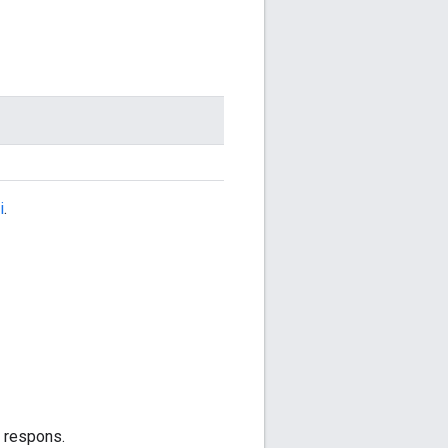
i
.
 respons.