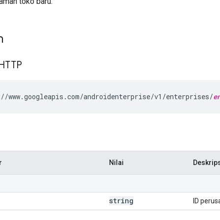
aman toko baru.
n
 HTTP
//www.googleapis.com/androidenterprise/v1/enterprises/
e
r
Nilai
Deskrip
string
ID perus