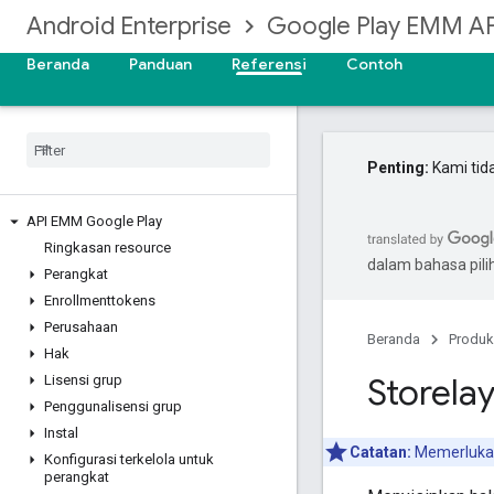
Android Enterprise
Google Play EMM AP
Beranda
Panduan
Referensi
Contoh
Penting:
Kami tid
API EMM Google Play
Ringkasan resource
dalam bahasa pil
Perangkat
Enrollmenttokens
Perusahaan
Beranda
Produk
Hak
Storela
Lisensi grup
Penggunalisensi grup
Instal
Catatan:
Memerluk
Konfigurasi terkelola untuk
perangkat