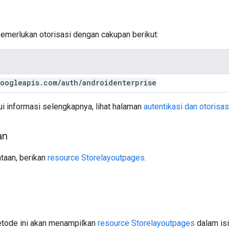
memerlukan otorisasi dengan cakupan berikut:
oogleapis
.
com
/
auth
/
androidenterprise
i informasi selengkapnya, lihat halaman
autentikasi dan otorisas
an
taan, berikan
resource Storelayoutpages
.
metode ini akan menampilkan
resource Storelayoutpages
dalam isi