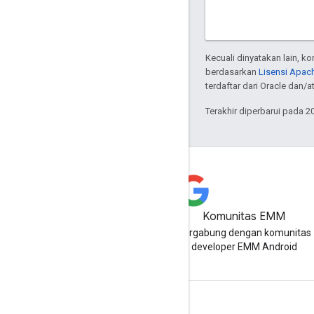
Kecuali dinyatakan lain, k
berdasarkan
Lisensi Apach
terdaftar dari Oracle dan/at
Terakhir diperbarui pada 2
Komunitas EMM
Bergabung dengan komunitas
developer EMM Android
Info Android Enterprise