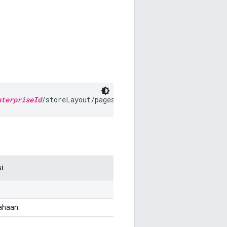
nterpriseId
/storeLayout/pages
si
ahaan.