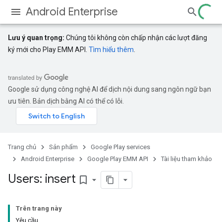
Android Enterprise
Lưu ý quan trọng:
Chúng tôi không còn chấp nhận các lượt đăng
ký mới cho Play EMM API.
Tìm hiểu thêm
.
Google sử dụng công nghệ AI để dịch nội dung sang ngôn ngữ bạn
ưu tiên. Bản dịch bằng AI có thể có lỗi.
Trang chủ
Sản phẩm
Google Play services
Android Enterprise
Google Play EMM API
Tài liệu tham khảo
Users: insert
bookmark_border
Trên trang này
Yêu cầu