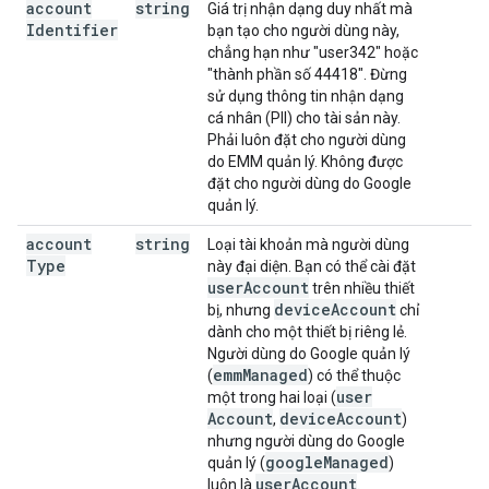
account
string
Giá trị nhận dạng duy nhất mà
Identifier
bạn tạo cho người dùng này,
chẳng hạn như "user342" hoặc
"thành phần số 44418". Đừng
sử dụng thông tin nhận dạng
cá nhân (PII) cho tài sản này.
Phải luôn đặt cho người dùng
do EMM quản lý. Không được
đặt cho người dùng do Google
quản lý.
account
string
Loại tài khoản mà người dùng
Type
này đại diện. Bạn có thể cài đặt
user
Account
trên nhiều thiết
device
Account
bị, nhưng
chỉ
dành cho một thiết bị riêng lẻ.
Người dùng do Google quản lý
emm
Managed
(
) có thể thuộc
user
một trong hai loại (
Account
device
Account
,
)
nhưng người dùng do Google
google
Managed
quản lý (
)
user
Account
luôn là
.