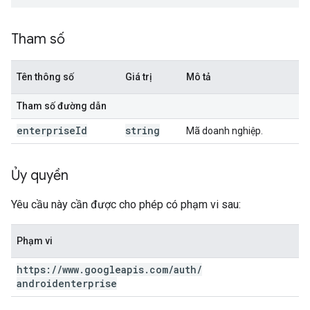
Tham số
Tên thông số
Giá trị
Mô tả
Tham số đường dẫn
enterprise
Id
string
Mã doanh nghiệp.
Ủy quyền
Yêu cầu này cần được cho phép có phạm vi sau:
Phạm vi
https:
/
/
www
.
googleapis
.
com
/
auth
/
androidenterprise