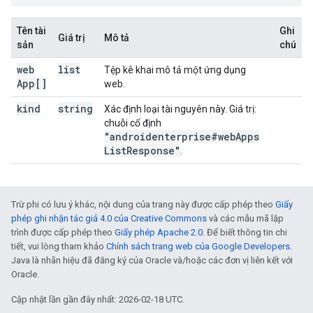
Tên tài
Ghi
Giá trị
Mô tả
sản
chú
web
list
Tệp kê khai mô tả một ứng dụng
App[]
web.
kind
string
Xác định loại tài nguyên này. Giá trị:
chuỗi cố định
"androidenterprise#web
Apps
List
Response"
.
Trừ phi có lưu ý khác, nội dung của trang này được cấp phép theo
Giấy
phép ghi nhận tác giả 4.0 của Creative Commons
và các mẫu mã lập
trình được cấp phép theo
Giấy phép Apache 2.0
. Để biết thông tin chi
tiết, vui lòng tham khảo
Chính sách trang web của Google Developers
.
Java là nhãn hiệu đã đăng ký của Oracle và/hoặc các đơn vị liên kết với
Oracle.
Cập nhật lần gần đây nhất: 2026-02-18 UTC.