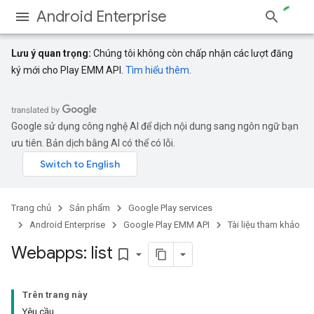
Android Enterprise
Lưu ý quan trọng:
Chúng tôi không còn chấp nhận các lượt đăng
ký mới cho Play EMM API.
Tìm hiểu thêm
.
Google sử dụng công nghệ AI để dịch nội dung sang ngôn ngữ bạn
ưu tiên. Bản dịch bằng AI có thể có lỗi.
Trang chủ
Sản phẩm
Google Play services
Android Enterprise
Google Play EMM API
Tài liệu tham khảo
Webapps: list
bookmark_border
Trên trang này
Yêu cầu