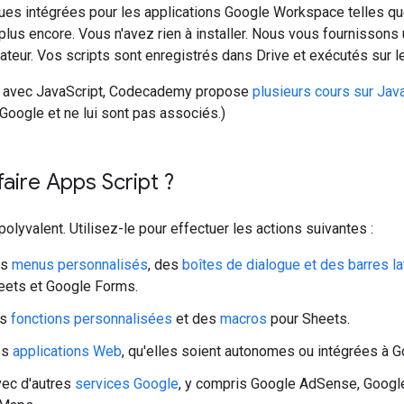
ques intégrées pour les applications Google Workspace telles q
plus encore. Vous n'avez rien à installer. Nous vous fournissons
ateur. Vos scripts sont enregistrés dans Drive et exécutés sur 
z avec JavaScript, Codecademy propose
plusieurs cours sur Jav
oogle et ne lui sont pas associés.)
aire Apps Script ?
polyvalent. Utilisez-le pour effectuer les actions suivantes :
es
menus personnalisés
, des
boîtes de dialogue et des barres la
eets et Google Forms.
es
fonctions personnalisées
et des
macros
pour Sheets.
es
applications Web
, qu'elles soient autonomes ou intégrées à G
avec d'autres
services Google
, y compris Google AdSense, Google