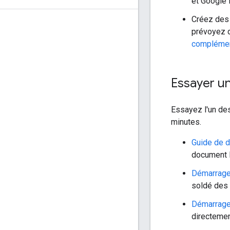
et Google
Créez de
prévoyez 
complément
Essayer u
Essayez l'un de
minutes.
Guide de d
document D
Démarrage
soldé des 
Démarrage 
directemen