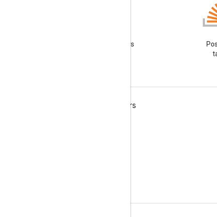
Blog
Lire le blog des développeurs
Pos
Google Workspace
t
Google Workspace for Developers
Présentation de la plate-forme
Produits pour les développeurs
Notes de version
Assistance réservée aux développeurs
Conditions d'utilisation