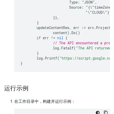
			Type: "JSON",

			Source: "{\"timeZone\":\"America/New_York\",\"exceptionLogging\":" +

				"\"CLOUD\"}",

		}
},
}
updateContentRes
,
err
:=
srv
.
Projects
content
).
Do
()
if
err
!=
nil
{
// The API encountered a prob
log
.
Fatalf
(
"The API returned 
}
log
.
Printf
(
"https://script.google.com
}
运行示例
在工作目录中，构建并运行示例：