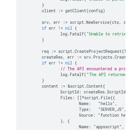
}
client
:=
getClient
(
config
)
srv
,
err
:=
script
.
NewService
(
ctx
,
op
if
err
!=
nil
{
log
.
Fatalf
(
"Unable to retriev
}
req
:=
script
.
CreateProjectRequest
{
Ti
createRes
,
err
:=
srv
.
Projects
.
Create
if
err
!=
nil
{
// The API encountered a prob
log
.
Fatalf
(
"The API returned 
}
content
:=
&
script
.
Content
{
ScriptId
:
createRes
.
ScriptId
,
Files
:
[]
*
script
.
File
{{

			Name:   "hello",

			Type:   "SERVER_JS",

			Source: "function helloWorld() {\n  console.log('Hello, world!');}",

		}, {

			Name: "appsscript",
