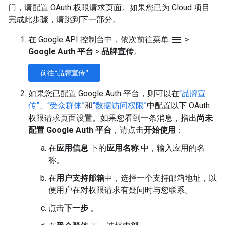
门，请配置 OAuth 权限请求页面。如果您已为 Cloud 项目
完成此步骤，请跳到下一部分。
menu
在 Google API 控制台中，依次前往菜单
>
Google Auth 平台
>
品牌宣传
。
前往“品牌宣传”
如果您已配置 Google Auth 平台，则可以在
“品牌宣
传”
、
“受众群体”
和
“数据访问权限”
中配置以下 OAuth
权限请求页面设置。如果您看到一条消息，指出
尚未
配置 Google Auth 平台
，请点击
开始使用
：
在
应用信息
下的
应用名称
中，输入应用的名
称。
在
用户支持邮箱
中，选择一个支持邮箱地址，以
便用户在对权限请求有疑问时与您联系。
点击
下一步
。