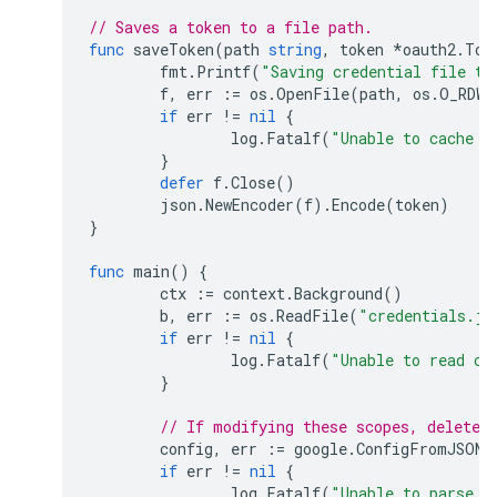
// Saves a token to a file path.
func
saveToken
(
path
string
,
token
*
oauth2
.
Tok
fmt
.
Printf
(
"Saving credential file to
f
,
err
:=
os
.
OpenFile
(
path
,
os
.
O_RDWR
if
err
!=
nil
{
log
.
Fatalf
(
"Unable to cache o
}
defer
f
.
Close
()
json
.
NewEncoder
(
f
).
Encode
(
token
)
}
func
main
()
{
ctx
:=
context
.
Background
()
b
,
err
:=
os
.
ReadFile
(
"credentials.js
if
err
!=
nil
{
log
.
Fatalf
(
"Unable to read cl
}
// If modifying these scopes, delete 
config
,
err
:=
google
.
ConfigFromJSON
(
if
err
!=
nil
{
log
.
Fatalf
(
"Unable to parse c