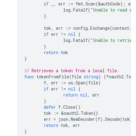
if
_
,
err
:=
fmt
.
Scan
(
&
authCode
);
err
log
.
Fatalf
(
"Unable to read au
}
tok
,
err
:=
config
.
Exchange
(
context
.
T
if
err
!=
nil
{
log
.
Fatalf
(
"Unable to retriev
}
return
tok
}
// Retrieves a token from a local file.
func
tokenFromFile
(
file
string
)
(
*
oauth2
.
Toke
f
,
err
:=
os
.
Open
(
file
)
if
err
!=
nil
{
return
nil
,
err
}
defer
f
.
Close
()
tok
:=
&
oauth2
.
Token
{}
err
=
json
.
NewDecoder
(
f
).
Decode
(
tok
)
return
tok
,
err
}