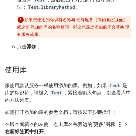
法：
Test.libraryMethod
.
如果您使用的标识符名称与 现有服务（例如
MailApp
）
或之前 添加的库的名称相同，那么您最近添加的库会替换 现
有服务或库。
点击
添加
。
使用库
像使用默认服务一样使用添加的库。例如，如果
Test
是
库的标识符，请键入
Test
，紧接着输入句点，以查看库中
的方法列表。
如需打开添加的库的参考文档，请按以下步骤操作：
more_vert
在脚本编辑器的左侧，点击库名称旁边的“更多”图标
>
在新标签页中打开
。