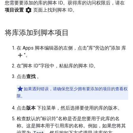
您需要要添加的库的脚本 ID。获得库的访问权限后，请在
settings
项目设置
页面上找到脚本 ID。
将库添加到脚本项目
在 Apps 脚本编辑器的左侧，点击“库”旁边的“添加 库
add
”。
在“脚本 ID”字段中，粘贴库的脚本 ID。
点击
查找
。
如果遇到错误，请确保您至少拥有要添加的项目的查看权
限。
点击
版本
下拉菜单，然后选择要使用的库的版本。
检查默认的“标识符”名称是否是您要用于此库的名
称。这是脚本用于引用库的名称。例如，如果您将其
设置为
Test
，然后按如下方式调用 该库的方