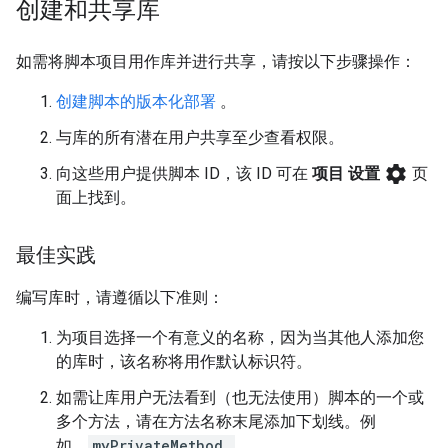
创建和共享库
如需将脚本项目用作库并进行共享，请按以下步骤操作：
创建脚本的版本化部署
。
与库的所有潜在用户共享至少查看权限。
settings
向这些用户提供脚本 ID，该 ID 可在
项目 设置
页
面上找到。
最佳实践
编写库时，请遵循以下准则：
为项目选择一个有意义的名称，因为当其他人添加您
的库时，该名称将用作默认标识符。
如需让库用户无法看到（也无法使用）脚本的一个或
多个方法，请在方法名称末尾添加下划线。例
如，
myPrivateMethod_
。