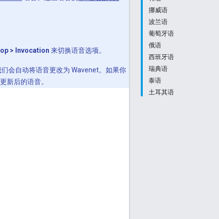
挪威语
波兰语
葡萄牙语
俄语
op > Invocation
来切换语音选项。
西班牙语
瑞典语
们会自动将语音更改为 Wavenet。如果你
泰语
更新后的语音。
土耳其语