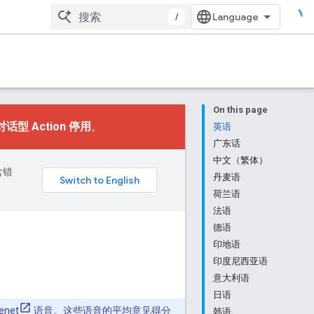
/
On this page
对话型 Action 停用
。
英语
广东话
中文（繁体）
含错
丹麦语
荷兰语
法语
德语
印地语
印度尼西亚语
意大利语
日语
enet
语音。这些语音的
平均意见得分
韩语