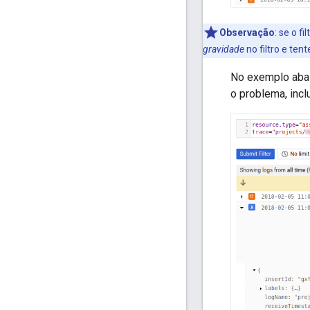
Observação
:
se o fi
gravidade
no filtro e ten
No exemplo abai
o problema, inc