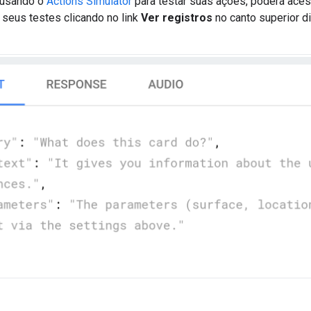
 usando o
Actions Simulator
para testar suas ações, poderá aces
 seus testes clicando no link
Ver registros
no canto superior di