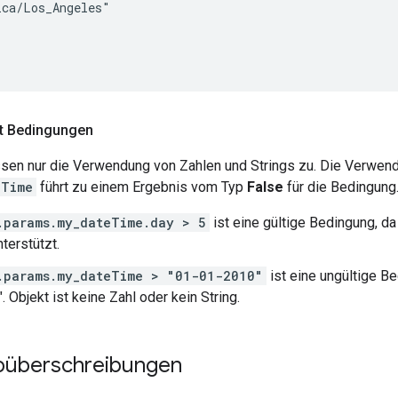
ca/Los_Angeles"

t Bedingungen
sen nur die Verwendung von Zahlen und Strings zu. Die Verwen
eTime
führt zu einem Ergebnis vom Typ
False
für die Bedingung.
.params.my_dateTime.day > 5
ist eine gültige Bedingung, d
terstützt.
.params.my_dateTime > "01-01-2010"
ist eine ungültige B
 Objekt ist keine Zahl oder kein String.
ypüberschreibungen