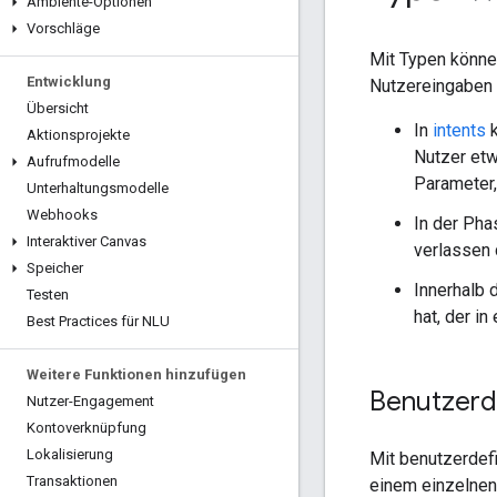
Ambiente-Optionen
Vorschläge
Mit Typen könne
Entwicklung
Nutzereingaben 
Übersicht
In
intents
k
Aktionsprojekte
Nutzer etw
Aufrufmodelle
Parameter,
Unterhaltungsmodelle
Webhooks
In der Ph
Interaktiver Canvas
verlassen 
Speicher
Innerhalb
Testen
hat, der in
Best Practices für NLU
Weitere Funktionen hinzufügen
Benutzerd
Nutzer-Engagement
Kontoverknüpfung
Lokalisierung
Mit benutzerdefi
Transaktionen
einem einzelnen