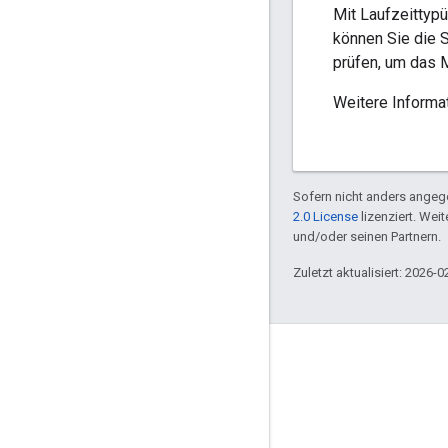
Mit Laufzeittyp
können Sie die 
prüfen, um das 
Weitere Informa
Sofern nicht anders angege
2.0 License
lizenziert. Wei
und/oder seinen Partnern.
Zuletzt aktualisiert: 2026-0
Weitere Informationen
Google Assistant
Vorteile von Google Assistant