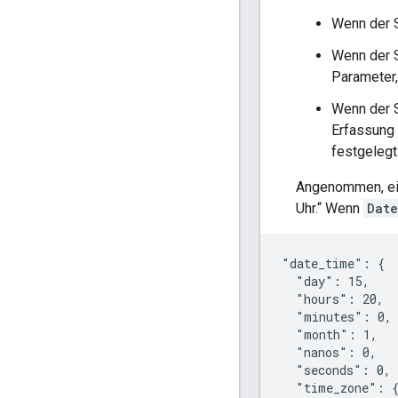
Wenn der 
Wenn der 
Parameter,
Wenn der 
Erfassung
festgelegt
Angenommen, ein
Uhr.“ Wenn
Dat
"date_time": {

  "day": 15,

  "hours": 20,

  "minutes": 0,

  "month": 1,

  "nanos": 0,

  "seconds": 0,

  "time_zone": {