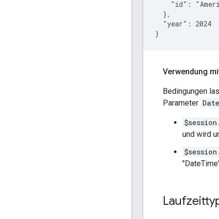
    "id": "Ameri
  },

  "year": 2024

Verwendung mi
Bedingungen las
Parameter
Dat
$session
und wird un
$session
"DateTime".
Laufzeitt