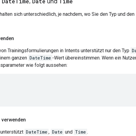
n
Date
Time
,
Date
und
Time
halten sich unterschiedlich, je nachdem, wo Sie den Typ und de
wenden
on Trainingsformulierungen in Intents unterstützt nur den Typ
D
 einem ganzen
DateTime
-Wert übereinstimmen. Wenn ein Nutzer z
gsparameter wie folgt aussehen:
ng verwenden
 unterstützt
DateTime
,
Date
und
Time
.