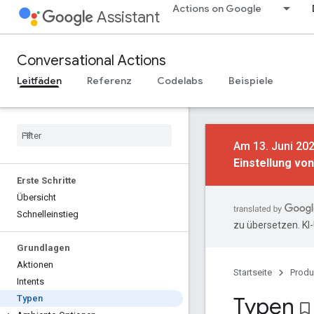
Actions on Google
Assistant
Conversational Actions
Leitfäden
Referenz
Codelabs
Beispiele
Am 13. Juni 202
Einstellung vo
Erste Schritte
Übersicht
Schnelleinstieg
zu übersetzen. KI
Grundlagen
Aktionen
Startseite
Produ
Intents
Typen
Typen
bookmark_border