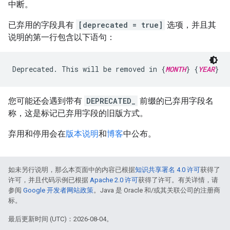
中断。
已弃用的字段具有
[deprecated = true]
选项，并且其
说明的第一行包含以下语句：
Deprecated. This will be removed in {
MONTH
} {
YEAR
您可能还会遇到带有
DEPRECATED_
前缀的已弃用字段名
称，这是标记已弃用字段的旧版方式。
弃用和停用会在
版本说明
和
博客
中公布。
如未另行说明，那么本页面中的内容已根据
知识共享署名 4.0 许可
获得了
许可，并且代码示例已根据
Apache 2.0 许可
获得了许可。有关详情，请
参阅
Google 开发者网站政策
。Java 是 Oracle 和/或其关联公司的注册商
标。
最后更新时间 (UTC)：2026-08-04。